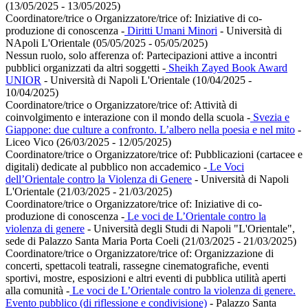
(13/05/2025 - 13/05/2025)
Coordinatore/trice o Organizzatore/trice of:
Iniziative di co-
produzione di conoscenza
-
Diritti Umani Minori
- Università di
NApoli L'Orientale (05/05/2025 - 05/05/2025)
Nessun ruolo, solo afferenza of:
Partecipazioni attive a incontri
pubblici organizzati da altri soggetti
-
Sheikh Zayed Book Award
UNIOR
- Università di Napoli L'Orientale (10/04/2025 -
10/04/2025)
Coordinatore/trice o Organizzatore/trice of:
Attività di
coinvolgimento e interazione con il mondo della scuola
-
Svezia e
Giappone: due culture a confronto. L’albero nella poesia e nel mito
-
Liceo Vico (26/03/2025 - 12/05/2025)
Coordinatore/trice o Organizzatore/trice of:
Pubblicazioni (cartacee e
digitali) dedicate al pubblico non accademico
-
Le Voci
dell’Orientale contro la Violenza di Genere
- Università di Napoli
L'Orientale (21/03/2025 - 21/03/2025)
Coordinatore/trice o Organizzatore/trice of:
Iniziative di co-
produzione di conoscenza
-
Le voci de L’Orientale contro la
violenza di genere
- Università degli Studi di Napoli "L'Orientale",
sede di Palazzo Santa Maria Porta Coeli (21/03/2025 - 21/03/2025)
Coordinatore/trice o Organizzatore/trice of:
Organizzazione di
concerti, spettacoli teatrali, rassegne cinematografiche, eventi
sportivi, mostre, esposizioni e altri eventi di pubblica utilità aperti
alla comunità
-
Le voci de L’Orientale contro la violenza di genere.
Evento pubblico (di riflessione e condivisione)
- Palazzo Santa