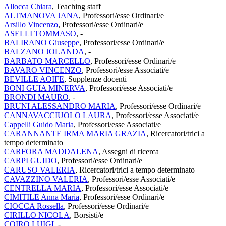
Allocca Chiara
, Teaching staff
ALTMANOVA JANA
, Professori/esse Ordinari/e
Arsillo Vincenzo
, Professori/esse Ordinari/e
ASELLI TOMMASO
, -
BALIRANO Giuseppe
, Professori/esse Ordinari/e
BALZANO JOLANDA
, -
BARBATO MARCELLO
, Professori/esse Ordinari/e
BAVARO VINCENZO
, Professori/esse Associati/e
BEVILLE AOIFE
, Supplenze docenti
BONI GUIA MINERVA
, Professori/esse Associati/e
BRONDI MAURO
, -
BRUNI ALESSANDRO MARIA
, Professori/esse Ordinari/e
CANNAVACCIUOLO LAURA
, Professori/esse Associati/e
Cappelli Guido Maria
, Professori/esse Associati/e
CARANNANTE IRMA MARIA GRAZIA
, Ricercatori/trici a
tempo determinato
CARFORA MADDALENA
, Assegni di ricerca
CARPI GUIDO
, Professori/esse Ordinari/e
CARUSO VALERIA
, Ricercatori/trici a tempo determinato
CAVAZZINO VALERIA
, Professori/esse Associati/e
CENTRELLA MARIA
, Professori/esse Associati/e
CIMITILE Anna Maria
, Professori/esse Ordinari/e
CIOCCA Rossella
, Professori/esse Ordinari/e
CIRILLO NICOLA
, Borsisti/e
COIRO LUIGI
, -