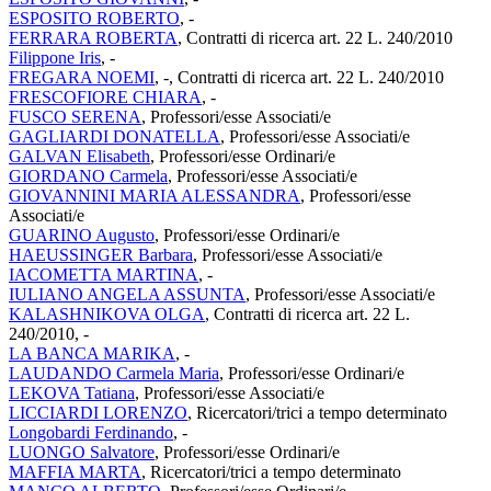
ESPOSITO ROBERTO
, -
FERRARA ROBERTA
, Contratti di ricerca art. 22 L. 240/2010
Filippone Iris
, -
FREGARA NOEMI
, -, Contratti di ricerca art. 22 L. 240/2010
FRESCOFIORE CHIARA
, -
FUSCO SERENA
, Professori/esse Associati/e
GAGLIARDI DONATELLA
, Professori/esse Associati/e
GALVAN Elisabeth
, Professori/esse Ordinari/e
GIORDANO Carmela
, Professori/esse Associati/e
GIOVANNINI MARIA ALESSANDRA
, Professori/esse
Associati/e
GUARINO Augusto
, Professori/esse Ordinari/e
HAEUSSINGER Barbara
, Professori/esse Associati/e
IACOMETTA MARTINA
, -
IULIANO ANGELA ASSUNTA
, Professori/esse Associati/e
KALASHNIKOVA OLGA
, Contratti di ricerca art. 22 L.
240/2010, -
LA BANCA MARIKA
, -
LAUDANDO Carmela Maria
, Professori/esse Ordinari/e
LEKOVA Tatiana
, Professori/esse Associati/e
LICCIARDI LORENZO
, Ricercatori/trici a tempo determinato
Longobardi Ferdinando
, -
LUONGO Salvatore
, Professori/esse Ordinari/e
MAFFIA MARTA
, Ricercatori/trici a tempo determinato