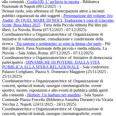
alla comunità
-
Guida100. L’ archivio in mostra
- Biblioteca
Nazionale di Napoli (09/12/2025 - )
Nessun ruolo, solo afferenza of:
Partecipazioni attive a incontri
pubblici organizzati da altri soggetti
-
Presentazione del volume: Ivo
Andrić, IN QUEL MARE DI NOCI, Traduzione e cura di Giacomo
Scotti, Besa Muci 2025
- Fiera della Piccola editoria Più libri più
liberi, La Nuvola, Roma (07/12/2025 - 07/12/2025)
Coordinatore/trice o Organizzatore/trice of:
Organizzazione di
iniziative di valorizzazione, consultazione e condivisione della
ricerca
-
Tra ragione e sentimento: io sono la lingua che parlo
- Più
libri più liberi. Fiera Nazionale della piccola e media editoria, La
Nuvola – Sala Aldus, Roma. (07/12/2025 - 07/12/2025)
Coordinatore/trice o Organizzatore/trice of:
Iniziative di democrazia
partecipativa
-
DINAMICHE DI POTERE: DALLA VITA
PUBBLICA ALLA SFERA RELAZIONALE
- Sala conferenze,
Palazzo Corigliano, Piazza S. Domenico Maggiore (25/11/2025 -
25/11/2025)
Coordinatore/trice o Organizzatore/trice of:
Organizzazione di
concerti, spettacoli teatrali, rassegne cinematografiche, eventi
sportivi, mostre, esposizioni e altri eventi di pubblica utilità aperti
alla comunità
-
Herbert. Un barbaro nel giardino
- Sala Spazio
Comunale Piazza Forcella (Biblioteca Annalisa Durante) via Vicaria
Vecchia 2, Napoli. (24/11/2025 - 24/11/2025)
Coordinatore/trice o Organizzatore/trice of:
Organizzazione di
concerti, spettacoli teatrali, rassegne cinematografiche, eventi