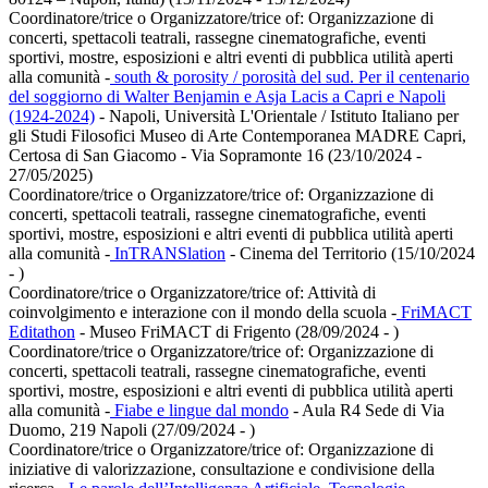
Coordinatore/trice o Organizzatore/trice of:
Organizzazione di
concerti, spettacoli teatrali, rassegne cinematografiche, eventi
sportivi, mostre, esposizioni e altri eventi di pubblica utilità aperti
alla comunità
-
south & porosity / porosità del sud. Per il centenario
del soggiorno di Walter Benjamin e Asja Lacis a Capri e Napoli
(1924-2024)
- Napoli, Università L'Orientale / Istituto Italiano per
gli Studi Filosofici Museo di Arte Contemporanea MADRE Capri,
Certosa di San Giacomo - Via Sopramonte 16 (23/10/2024 -
27/05/2025)
Coordinatore/trice o Organizzatore/trice of:
Organizzazione di
concerti, spettacoli teatrali, rassegne cinematografiche, eventi
sportivi, mostre, esposizioni e altri eventi di pubblica utilità aperti
alla comunità
-
InTRANSlation
- Cinema del Territorio (15/10/2024
- )
Coordinatore/trice o Organizzatore/trice of:
Attività di
coinvolgimento e interazione con il mondo della scuola
-
FriMACT
Editathon
- Museo FriMACT di Frigento (28/09/2024 - )
Coordinatore/trice o Organizzatore/trice of:
Organizzazione di
concerti, spettacoli teatrali, rassegne cinematografiche, eventi
sportivi, mostre, esposizioni e altri eventi di pubblica utilità aperti
alla comunità
-
Fiabe e lingue dal mondo
- Aula R4 Sede di Via
Duomo, 219 Napoli (27/09/2024 - )
Coordinatore/trice o Organizzatore/trice of:
Organizzazione di
iniziative di valorizzazione, consultazione e condivisione della