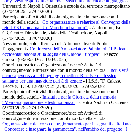
party. Vesti responsabile: la moda sostenibile tra etica e linguaggio
-
Università di Napoli L'Orientale e scuole del territorio metropolitano
(27/04/2026 - 27/04/2026)
Partecipante of:
Attività di coinvolgimento e interazione con il
mondo della scuola
-
Co-organizzatrice e relatrice al Convegno della
rete LES Campania "Un Mondo in frantumi".
- Auditorium, Isola
C3, Centro Direzionale, viale della Costituzione, Napoli
(17/04/2026 - 17/04/2026)
Nessun ruolo, solo afferenza of:
Altre iniziative di Public
Engagement
-
Conferenza dell'Ambasciatore Palminteri: "I Balcani
occidentali ancora sulla soglia dell'Unione Europea"
- Palazzo
Giusso. (03/03/2026 - 03/03/2026)
Coordinatore/trice o Organizzatore/trice of:
Attività di
coinvolgimento e interazione con il mondo della scuola
-
Inclusività
e consapevolezza nel linguaggio medico. Riscrivere il lessico
sanitario per una maggiore parità di genere
- I.I.S.S. "F. Calasso",
Lecce (C.F.: 93126460752) (27/02/2026 - 27/02/2026)
Partecipante of:
Attività di coinvolgimento e interazione con il
mondo della scuola
-
Iniziativa per la Giornata della memoria
“Memoria, narrazione e testimonianza”
- Centro Nadur di Cicciano
(27/01/2026 - 27/01/2026)
Coordinatore/trice o Organizzatore/trice of:
Attività di
coinvolgimento e interazione con il mondo della scuola
-
Organizzazione del corso di aggiornamento per insegnanti di italiano
"Conoscere e insegnare la grammatica", nell'ambito del progetto "I