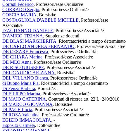
Corradi Federico
, Professori/esse Ordinari/e
CORRADO Sergio
, Professori/esse Ordinari/e
COSCIA MARIA
, Borsisti/e
COSTAGLIOLA D'ABELE MICHELE
, Professori/esse
Associati/e
D'AGUANNO DANIELE
, Professori/esse Associati/e
D'AMICO TIZIANA
, Supplenze docenti
DE BLASI MARGHERITA
, Ricercatori/trici a tempo determinato
DE CARLO ANDREA FERNANDO
, Professori/esse Associati/e
DE CESARE Francesca
, Professori/esse Ordinari/e
DE CHIARA Marina
, Professori/esse Associati/e
DE MEO Anna
, Professori/esse Ordinari/e
DE RISO GIUSEPPE
, Professori/esse Associati/e
DEL GAUDIO ARIANNA
, Borsisti/e
DEL VILLANO Bianca
, Professori/esse Ordinari/e
di Buono Maria Pia
, Ricercatori/trici a tempo determinato
Di Fenza Barbara
, Borsisti/e, -
DI FILIPPO Marina
, Professori/esse Associati/e
DI MAIO CATERINA
, Contratti di ricerca art. 22 L. 240/2010
DI MARCO GIOVANNA
, Borsisti/e
DI PACE Lucia
, Professori/esse Associati/e
DI ROSA Valentina
, Professori/esse Ordinari/e
EGIZIO IMMACOLATA
, -
Esposito Carmela
, Dottorandi/e
ESPOSITO GIOVANNI
, -