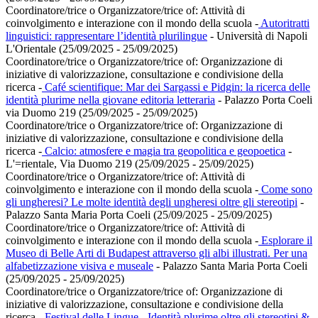
Coordinatore/trice o Organizzatore/trice of:
Attività di
coinvolgimento e interazione con il mondo della scuola
-
Autoritratti
linguistici: rappresentare l’identità plurilingue
- Università di Napoli
L'Orientale (25/09/2025 - 25/09/2025)
Coordinatore/trice o Organizzatore/trice of:
Organizzazione di
iniziative di valorizzazione, consultazione e condivisione della
ricerca
-
Café scientifique: Mar dei Sargassi e Pidgin: la ricerca delle
identità plurime nella giovane editoria letteraria
- Palazzo Porta Coeli
via Duomo 219 (25/09/2025 - 25/09/2025)
Coordinatore/trice o Organizzatore/trice of:
Organizzazione di
iniziative di valorizzazione, consultazione e condivisione della
ricerca
-
Calcio: atmosfere e magia tra geopolitica e geopoetica
-
L'=rientale, Via Duomo 219 (25/09/2025 - 25/09/2025)
Coordinatore/trice o Organizzatore/trice of:
Attività di
coinvolgimento e interazione con il mondo della scuola
-
Come sono
gli ungheresi? Le molte identità degli ungheresi oltre gli stereotipi
-
Palazzo Santa Maria Porta Coeli (25/09/2025 - 25/09/2025)
Coordinatore/trice o Organizzatore/trice of:
Attività di
coinvolgimento e interazione con il mondo della scuola
-
Esplorare il
Museo di Belle Arti di Budapest attraverso gli albi illustrati. Per una
alfabetizzazione visiva e museale
- Palazzo Santa Maria Porta Coeli
(25/09/2025 - 25/09/2025)
Coordinatore/trice o Organizzatore/trice of:
Organizzazione di
iniziative di valorizzazione, consultazione e condivisione della
ricerca
-
Festival delle Lingue - Identità plurime oltre gli stereotipi &