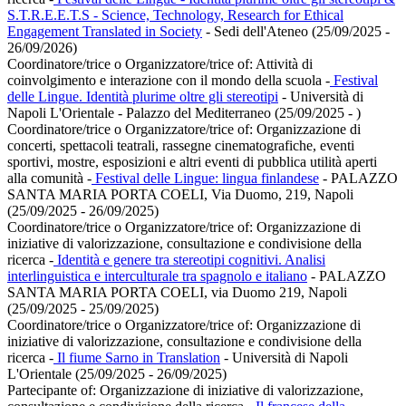
S.T.R.E.E.T.S - Science, Technology, Research for Ethical
Engagement Translated in Society
- Sedi dell'Ateneo (25/09/2025 -
26/09/2026)
Coordinatore/trice o Organizzatore/trice of:
Attività di
coinvolgimento e interazione con il mondo della scuola
-
Festival
delle Lingue. Identità plurime oltre gli stereotipi
- Università di
Napoli L'Orientale - Palazzo del Mediterraneo (25/09/2025 - )
Coordinatore/trice o Organizzatore/trice of:
Organizzazione di
concerti, spettacoli teatrali, rassegne cinematografiche, eventi
sportivi, mostre, esposizioni e altri eventi di pubblica utilità aperti
alla comunità
-
Festival delle Lingue: lingua finlandese
- PALAZZO
SANTA MARIA PORTA COELI, Via Duomo, 219, Napoli
(25/09/2025 - 26/09/2025)
Coordinatore/trice o Organizzatore/trice of:
Organizzazione di
iniziative di valorizzazione, consultazione e condivisione della
ricerca
-
Identità e genere tra stereotipi cognitivi. Analisi
interlinguistica e interculturale tra spagnolo e italiano
- PALAZZO
SANTA MARIA PORTA COELI, via Duomo 219, Napoli
(25/09/2025 - 25/09/2025)
Coordinatore/trice o Organizzatore/trice of:
Organizzazione di
iniziative di valorizzazione, consultazione e condivisione della
ricerca
-
Il fiume Sarno in Translation
- Università di Napoli
L'Orientale (25/09/2025 - 26/09/2025)
Partecipante of:
Organizzazione di iniziative di valorizzazione,