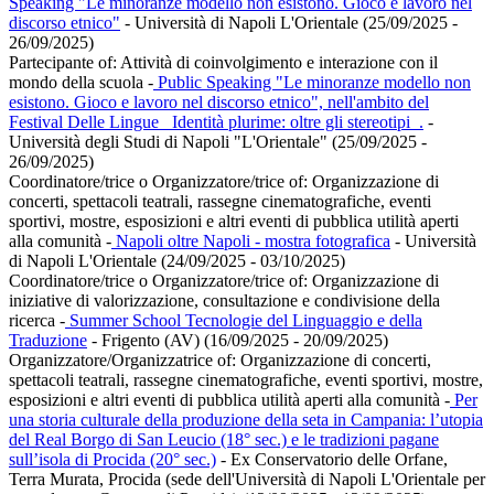
Speaking "Le minoranze modello non esistono. Gioco e lavoro nel
discorso etnico"
- Università di Napoli L'Orientale (25/09/2025 -
26/09/2025)
Partecipante of:
Attività di coinvolgimento e interazione con il
mondo della scuola
-
Public Speaking "Le minoranze modello non
esistono. Gioco e lavoro nel discorso etnico", nell'ambito del
Festival Delle Lingue _Identità plurime: oltre gli stereotipi_.
-
Università degli Studi di Napoli "L'Orientale" (25/09/2025 -
26/09/2025)
Coordinatore/trice o Organizzatore/trice of:
Organizzazione di
concerti, spettacoli teatrali, rassegne cinematografiche, eventi
sportivi, mostre, esposizioni e altri eventi di pubblica utilità aperti
alla comunità
-
Napoli oltre Napoli - mostra fotografica
- Università
di Napoli L'Orientale (24/09/2025 - 03/10/2025)
Coordinatore/trice o Organizzatore/trice of:
Organizzazione di
iniziative di valorizzazione, consultazione e condivisione della
ricerca
-
Summer School Tecnologie del Linguaggio e della
Traduzione
- Frigento (AV) (16/09/2025 - 20/09/2025)
Organizzatore/Organizzatrice of:
Organizzazione di concerti,
spettacoli teatrali, rassegne cinematografiche, eventi sportivi, mostre,
esposizioni e altri eventi di pubblica utilità aperti alla comunità
-
Per
una storia culturale della produzione della seta in Campania: l’utopia
del Real Borgo di San Leucio (18° sec.) e le tradizioni pagane
sull’isola di Procida (20° sec.)
- Ex Conservatorio delle Orfane,
Terra Murata, Procida (sede dell'Università di Napoli L'Orientale per