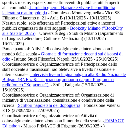
sportivi, mostre, esposizioni e altri eventi di pubblica utilità aperti
alla comunità
-
Parole in guerra. Narrare e vivere il conflitto tra
letteratura e antropologia
- Complesso Monteverginella - Vico SS.
Filippo e Giacomo n. 21 - Aula B (19/11/2025 - 19/11/2025)
Nessun ruolo, solo afferenza of:
Partecipazioni attive a incontri
pubblici organizzati da altri soggetti
-
Bookcity Milano ("BookCity
alla Statale" 2025)
- Università degli Studi di Milano (Dipartimento
di Lingue, Letterature, Culture e Mediazioni) (13/11/2025 -
16/11/2025)
Partecipante of:
Attività di coinvolgimento e interazione con il
mondo della scuola
-
Giornata di formazione docenti sui discorsi di
odio
- Istituto Studi Filosofici, Napoli (25/10/2025 - 25/10/2025)
Coordinatore/trice o Organizzatore/trice of:
Partecipazione dello
staff docente a trasmissioni radiotelevisive a livello nazionale e
internazionale
-
Intervista live in lingua bulgara alla Radio Nazionale
Bulgara (BNR // Българско национално радио: Programma
radiofonico "Хоризонт").
- Sofia, Bulgaria (15/10/2025 -
15/10/2025)
Coordinatore/trice o Organizzatore/trice of:
Organizzazione di
iniziative di valorizzazione, consultazione e condivisione della
ricerca
-
Scrittori napoletani del dopoguerra
- Fondazione Valenzi
ETS (27/09/2025 - 27/09/2025)
Coordinatore/trice o Organizzatore/trice of:
Attività di
coinvolgimento e interazione con il mondo della scuola
-
FriMACT
Editathon
- Museo FriMACT di Frigento (26/09/2025 - )