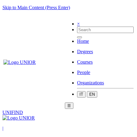
Skip to Main Content (Press Enter)
×
Home
Degrees
Courses
People
Organizations
IT
EN
☰
UNIFIND
|