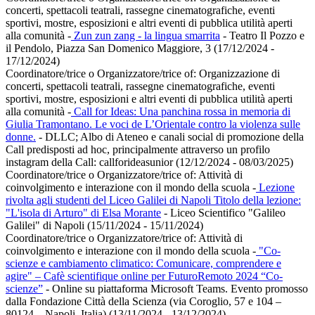
concerti, spettacoli teatrali, rassegne cinematografiche, eventi
sportivi, mostre, esposizioni e altri eventi di pubblica utilità aperti
alla comunità
-
Zun zun zang - la lingua smarrita
- Teatro Il Pozzo e
il Pendolo, Piazza San Domenico Maggiore, 3 (17/12/2024 -
17/12/2024)
Coordinatore/trice o Organizzatore/trice of:
Organizzazione di
concerti, spettacoli teatrali, rassegne cinematografiche, eventi
sportivi, mostre, esposizioni e altri eventi di pubblica utilità aperti
alla comunità
-
Call for Ideas: Una panchina rossa in memoria di
Giulia Tramontano. Le voci de L’Orientale contro la violenza sulle
donne.
- DLLC; Albo di Ateneo e canali social di promozione della
Call predisposti ad hoc, principalmente attraverso un profilo
instagram della Call: callforideasunior (12/12/2024 - 08/03/2025)
Coordinatore/trice o Organizzatore/trice of:
Attività di
coinvolgimento e interazione con il mondo della scuola
-
Lezione
rivolta agli studenti del Liceo Galilei di Napoli Titolo della lezione:
"L'isola di Arturo" di Elsa Morante
- Liceo Scientifico "Galileo
Galilei" di Napoli (15/11/2024 - 15/11/2024)
Coordinatore/trice o Organizzatore/trice of:
Attività di
coinvolgimento e interazione con il mondo della scuola
-
"Co-
scienze e cambiamento climatico: Comunicare, comprendere e
agire" – Cafè scientifique online per FuturoRemoto 2024 “Co-
scienze”
- Online su piattaforma Microsoft Teams. Evento promosso
dalla Fondazione Città della Scienza (via Coroglio, 57 e 104 –
80124 – Napoli, Italia) (13/11/2024 - 13/12/2024)