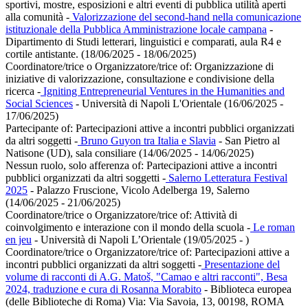
sportivi, mostre, esposizioni e altri eventi di pubblica utilità aperti
alla comunità
-
Valorizzazione del second-hand nella comunicazione
istituzionale della Pubblica Amministrazione locale campana
-
Dipartimento di Studi letterari, linguistici e comparati, aula R4 e
cortile antistante. (18/06/2025 - 18/06/2025)
Coordinatore/trice o Organizzatore/trice of:
Organizzazione di
iniziative di valorizzazione, consultazione e condivisione della
ricerca
-
Igniting Entrepreneurial Ventures in the Humanities and
Social Sciences
- Università di Napoli L'Orientale (16/06/2025 -
17/06/2025)
Partecipante of:
Partecipazioni attive a incontri pubblici organizzati
da altri soggetti
-
Bruno Guyon tra Italia e Slavia
- San Pietro al
Natisone (UD), sala consiliare (14/06/2025 - 14/06/2025)
Nessun ruolo, solo afferenza of:
Partecipazioni attive a incontri
pubblici organizzati da altri soggetti
-
Salerno Letteratura Festival
2025
- Palazzo Fruscione, Vicolo Adelberga 19, Salerno
(14/06/2025 - 21/06/2025)
Coordinatore/trice o Organizzatore/trice of:
Attività di
coinvolgimento e interazione con il mondo della scuola
-
Le roman
en jeu
- Università di Napoli L’Orientale (19/05/2025 - )
Coordinatore/trice o Organizzatore/trice of:
Partecipazioni attive a
incontri pubblici organizzati da altri soggetti
-
Presentazione del
volume di racconti di A.G. Matoš, "Camao e altri racconti", Besa
2024, traduzione e cura di Rosanna Morabito
- Biblioteca europea
(delle Biblioteche di Roma) Via: Via Savoia, 13, 00198, ROMA