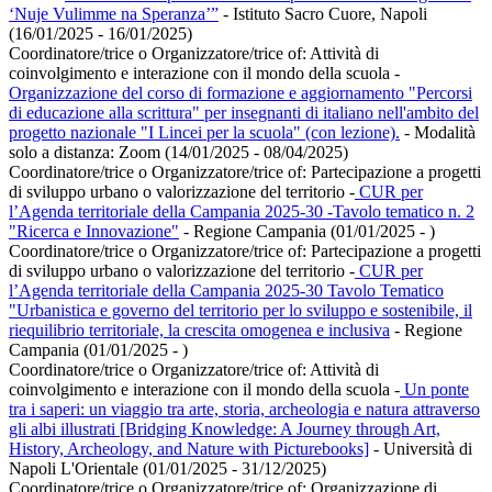
‘Nuje Vulimme na Speranza’”
- Istituto Sacro Cuore, Napoli
(16/01/2025 - 16/01/2025)
Coordinatore/trice o Organizzatore/trice of:
Attività di
coinvolgimento e interazione con il mondo della scuola
-
Organizzazione del corso di formazione e aggiornamento "Percorsi
di educazione alla scrittura" per insegnanti di italiano nell'ambito del
progetto nazionale "I Lincei per la scuola" (con lezione).
- Modalità
solo a distanza: Zoom (14/01/2025 - 08/04/2025)
Coordinatore/trice o Organizzatore/trice of:
Partecipazione a progetti
di sviluppo urbano o valorizzazione del territorio
-
CUR per
l’Agenda territoriale della Campania 2025-30 -Tavolo tematico n. 2
"Ricerca e Innovazione"
- Regione Campania (01/01/2025 - )
Coordinatore/trice o Organizzatore/trice of:
Partecipazione a progetti
di sviluppo urbano o valorizzazione del territorio
-
CUR per
l’Agenda territoriale della Campania 2025-30 Tavolo Tematico
"Urbanistica e governo del territorio per lo sviluppo e sostenibile, il
riequilibrio territoriale, la crescita omogenea e inclusiva
- Regione
Campania (01/01/2025 - )
Coordinatore/trice o Organizzatore/trice of:
Attività di
coinvolgimento e interazione con il mondo della scuola
-
Un ponte
tra i saperi: un viaggio tra arte, storia, archeologia e natura attraverso
gli albi illustrati [Bridging Knowledge: A Journey through Art,
History, Archeology, and Nature with Picturebooks]
- Università di
Napoli L'Orientale (01/01/2025 - 31/12/2025)
Coordinatore/trice o Organizzatore/trice of:
Organizzazione di