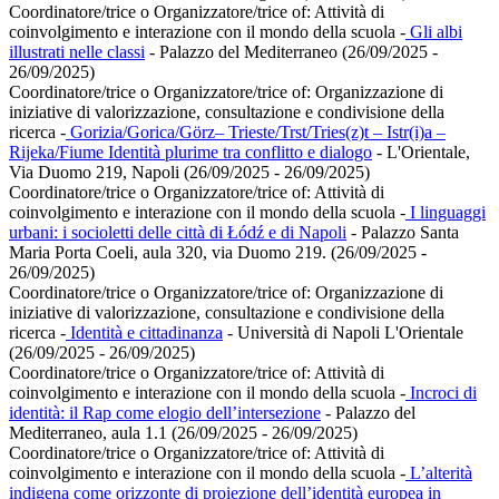
Coordinatore/trice o Organizzatore/trice of:
Attività di
coinvolgimento e interazione con il mondo della scuola
-
Gli albi
illustrati nelle classi
- Palazzo del Mediterraneo (26/09/2025 -
26/09/2025)
Coordinatore/trice o Organizzatore/trice of:
Organizzazione di
iniziative di valorizzazione, consultazione e condivisione della
ricerca
-
Gorizia/Gorica/Görz– Trieste/Trst/Tries(z)t – Istr(i)a –
Rijeka/Fiume Identità plurime tra conflitto e dialogo
- L'Orientale,
Via Duomo 219, Napoli (26/09/2025 - 26/09/2025)
Coordinatore/trice o Organizzatore/trice of:
Attività di
coinvolgimento e interazione con il mondo della scuola
-
I linguaggi
urbani: i socioletti delle città di Łódź e di Napoli
- Palazzo Santa
Maria Porta Coeli, aula 320, via Duomo 219. (26/09/2025 -
26/09/2025)
Coordinatore/trice o Organizzatore/trice of:
Organizzazione di
iniziative di valorizzazione, consultazione e condivisione della
ricerca
-
Identità e cittadinanza
- Università di Napoli L'Orientale
(26/09/2025 - 26/09/2025)
Coordinatore/trice o Organizzatore/trice of:
Attività di
coinvolgimento e interazione con il mondo della scuola
-
Incroci di
identità: il Rap come elogio dell’intersezione
- Palazzo del
Mediterraneo, aula 1.1 (26/09/2025 - 26/09/2025)
Coordinatore/trice o Organizzatore/trice of:
Attività di
coinvolgimento e interazione con il mondo della scuola
-
L’alterità
indigena come orizzonte di proiezione dell’identità europea in