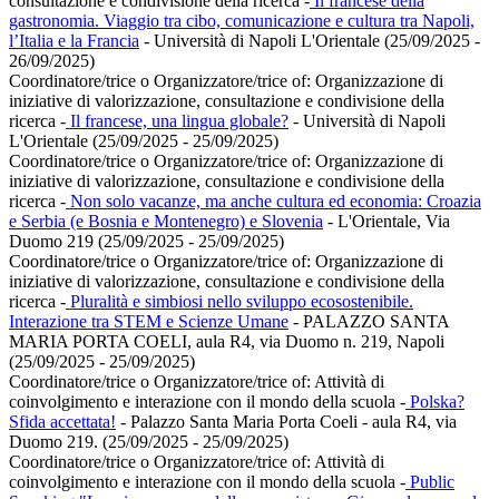
consultazione e condivisione della ricerca
-
Il francese della
gastronomia. Viaggio tra cibo, comunicazione e cultura tra Napoli,
l’Italia e la Francia
- Università di Napoli L'Orientale (25/09/2025 -
26/09/2025)
Coordinatore/trice o Organizzatore/trice of:
Organizzazione di
iniziative di valorizzazione, consultazione e condivisione della
ricerca
-
Il francese, una lingua globale?
- Università di Napoli
L'Orientale (25/09/2025 - 25/09/2025)
Coordinatore/trice o Organizzatore/trice of:
Organizzazione di
iniziative di valorizzazione, consultazione e condivisione della
ricerca
-
Non solo vacanze, ma anche cultura ed economia: Croazia
e Serbia (e Bosnia e Montenegro) e Slovenia
- L'Orientale, Via
Duomo 219 (25/09/2025 - 25/09/2025)
Coordinatore/trice o Organizzatore/trice of:
Organizzazione di
iniziative di valorizzazione, consultazione e condivisione della
ricerca
-
Pluralità e simbiosi nello sviluppo ecosostenibile.
Interazione tra STEM e Scienze Umane
- PALAZZO SANTA
MARIA PORTA COELI, aula R4, via Duomo n. 219, Napoli
(25/09/2025 - 25/09/2025)
Coordinatore/trice o Organizzatore/trice of:
Attività di
coinvolgimento e interazione con il mondo della scuola
-
Polska?
Sfida accettata!
- Palazzo Santa Maria Porta Coeli - aula R4, via
Duomo 219. (25/09/2025 - 25/09/2025)
Coordinatore/trice o Organizzatore/trice of:
Attività di
coinvolgimento e interazione con il mondo della scuola
-
Public