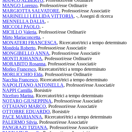
MANCO ALBERTO
, Professori/esse Ordinari/e
MANGO Lorenzo
, Professori/esse Ordinari/e
MARGIOTTA SALVATORE
, Professori/esse Associati/e
MARINELLI LELLIDA VITTORIA
, -, Assegni di ricerca
MENNELLA DALIA
, -
MICCOLI PAOLO
, -
MICILLO Valeria
, Professori/esse Ordinari/e
Mirto Mariaconcetta
, -
MONATERI FRANCESCA
, Ricercatori/trici a tempo determinato
Mondola Roberto
, Professori/esse Associati/e
MONGIBELLO ANNA
, Professori/esse Associati/e
MONTI JOHANNA
, Professori/esse Ordinari/e
MORABITO Rosanna
, Professori/esse Associati/e
Morleo Francesco
, Ricercatori/trici a tempo determinato
MORLICCHIO Elda
, Professori/esse Ordinari/e
Nacchia Francesco
, Ricercatori/trici a tempo determinato
NAPOLITANO ANTONELLA
, Professori/esse Associati/e
NAPPI Camilla
, Borsisti/e
Niceforo Marina
, Ricercatori/trici a tempo determinato
NOTARO GIUSEPPINA
, Professori/esse Associati/e
OTTAIANO MARCO
, Professori/esse Associati/e
OTTOBRE EDUARDO
, Borsisti/e
PACE MARIANNA
, Ricercatori/trici a tempo determinato
PALERMO Silvia
, Professori/esse Associati/e
PANGRAZI TIZIANA
, Professori/esse Associati/e