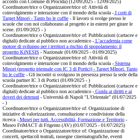
accordo con Comune di Procida) (12/09/2025 - 12/09/2025)
Coordinatore/trice o Organizzatore/trice of:
Attività di
coinvolgimento e interazione con il mondo della scuola
-
I corti di
Target Minori - Tanto ho le cuffie
- Il lavoro si svolge presso le
scuole che con noi collaborano al progetto e in esterni per girare le
scene. (01/09/2025 - )
Coordinatore/trice o Organizzatore/trice of:
Pubblicazioni (cartacee e
digitali) dedicate al pubblico non accademico
-
L’accademia come
motore di sviluppo per i territori a rischio di spopolamento: il
progetto KiNESIS
- Nazionale (01/09/2025 - 01/09/2025)
Coordinatore/trice o Organizzatore/trice of:
Attività di
coinvolgimento e interazione con il mondo della scuola
-
Sistema
Minori (progetto triennale con IC 3 di Portici) - Target MInori. Tanto
ho le cuffie
- Gli incontri si svolgono in presenza presso la sede della
scuola partner IC 3 di Portici (01/09/2025 - )
Coordinatore/trice o Organizzatore/trice of:
Pubblicazioni (cartacee e
digitali) dedicate al pubblico non accademico
-
Guida ai diritti e ai
doveri dei detenuti
- Università di Napoli "L'Orientale" (01/07/2025
- )
Coordinatore/trice o Organizzatore/trice of:
Organizzazione di
iniziative di valorizzazione, consultazione e condivisione della
ricerca
-
Musei per tutti. Accessibilità, Formazione e Territorio
-
Museo FriMACT di Frigento (AV) (01/07/2025 - 01/07/2025)
Coordinatore/trice o Organizzatore/trice of:
Organizzazione di
concerti, spettacoli teatrali, rassegne cinematografiche, eventi