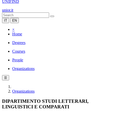
UNIFIND
unior.it
IT
EN
×
Home
Degrees
Courses
People
Organizations
☰
Organizations
DIPARTIMENTO STUDI LETTERARI,
LINGUISTICI E COMPARATI