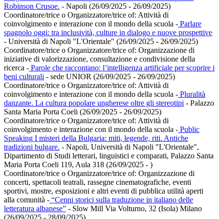
Robinson Crusoe.
- Napoli (26/09/2025 - 26/09/2025)
Coordinatore/trice o Organizzatore/trice of:
Attività di
coinvolgimento e interazione con il mondo della scuola
-
Parlare
spagnolo oggi: tra inclusività, culture in dialogo e nuove prospettive
- Università di Napoli "L'Orientale" (26/09/2025 - 26/09/2025)
Coordinatore/trice o Organizzatore/trice of:
Organizzazione di
iniziative di valorizzazione, consultazione e condivisione della
ricerca
-
Parole che raccontano: l’intelligenza artificiale per scoprire i
beni culturali
- sede UNIOR (26/09/2025 - 26/09/2025)
Coordinatore/trice o Organizzatore/trice of:
Attività di
coinvolgimento e interazione con il mondo della scuola
-
Pluralità
danzante. La cultura popolare ungherese oltre gli stereotipi
- Palazzo
Santa Maria Porta Coeli (26/09/2025 - 26/09/2025)
Coordinatore/trice o Organizzatore/trice of:
Attività di
coinvolgimento e interazione con il mondo della scuola
-
Public
Speaking I misteri della Bulgaria: miti, legende, riti. Antiche
tradizioni bulgare.
- Napoli, Università di Napoli "L'Orientale",
Dipartimento di Studi letterari, linguistici e comparati, Palazzo Santa
Maria Porta Coeli 119, Aula 318 (26/09/2025 - )
Coordinatore/trice o Organizzatore/trice of:
Organizzazione di
concerti, spettacoli teatrali, rassegne cinematografiche, eventi
sportivi, mostre, esposizioni e altri eventi di pubblica utilità aperti
alla comunità
-
“Cenni storici sulla traduzione in italiano delle
letteratura albanese”
- Slow Mill Via Volturno, 32 (Isola) Milano
(26/09/2025 - 28/09/2025)