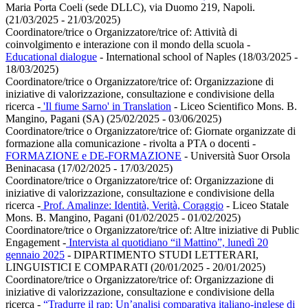
Maria Porta Coeli (sede DLLC), via Duomo 219, Napoli.
(21/03/2025 - 21/03/2025)
Coordinatore/trice o Organizzatore/trice of:
Attività di
coinvolgimento e interazione con il mondo della scuola
-
Educational dialogue
- International school of Naples (18/03/2025 -
18/03/2025)
Coordinatore/trice o Organizzatore/trice of:
Organizzazione di
iniziative di valorizzazione, consultazione e condivisione della
ricerca
-
'Il fiume Sarno' in Translation
- Liceo Scientifico Mons. B.
Mangino, Pagani (SA) (25/02/2025 - 03/06/2025)
Coordinatore/trice o Organizzatore/trice of:
Giornate organizzate di
formazione alla comunicazione - rivolta a PTA o docenti
-
FORMAZIONE e DE-FORMAZIONE
- Università Suor Orsola
Beninacasa (17/02/2025 - 17/03/2025)
Coordinatore/trice o Organizzatore/trice of:
Organizzazione di
iniziative di valorizzazione, consultazione e condivisione della
ricerca
-
Prof. Amalinze: Identità, Verità, Coraggio
- Liceo Statale
Mons. B. Mangino, Pagani (01/02/2025 - 01/02/2025)
Coordinatore/trice o Organizzatore/trice of:
Altre iniziative di Public
Engagement
-
Intervista al quotidiano “il Mattino”, lunedì 20
gennaio 2025
- DIPARTIMENTO STUDI LETTERARI,
LINGUISTICI E COMPARATI (20/01/2025 - 20/01/2025)
Coordinatore/trice o Organizzatore/trice of:
Organizzazione di
iniziative di valorizzazione, consultazione e condivisione della
ricerca
-
“Tradurre il rap: Un’analisi comparativa italiano-inglese di