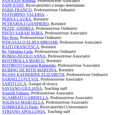
PANNAIN Rossella
, Professori/esse Associati/e
PAPP JUDIT
, Ricercatori/trici a tempo determinato
PARIS FRANCO
, Professori/esse Ordinari/e
PASTORINO VALERIA
, -
PERNA LAURA
, Borsisti/e
PETRAROLI GIANPIERO
, Borsisti/e
PEZZE' ANDREA
, Professori/esse Ordinari/e
PINTO SARAH NORA
, Professori/esse Associati/e
Piro Rosa
, Professori/esse Ordinari/e
PITKASALO ELIISA MIRJAMI
, Professori/esse Associati/e
RAITI FRANCESCA
, Borsisti/e
Re Valentina Carla
, Professori/esse Ordinari/e
ROMAGNUOLO ANNA
, Professori/esse Associati/e
ROSTIROLLA MARCO
, Borsisti/e
ROTIROTI Giovanni Raimondo
, Professori/esse Associati/e
RUBINO DE RITIS MARTINA
, Borsisti/e
RUSSO KATHERINE ELIZABETH
, Professori/esse Ordinari/e
SARNELLI FULVIA
, Professori/esse Associati/e
SARTI LUCA
, Assegni di ricerca
SAVIANO GIULIANA
, Teaching staff
Sciarelli Fabiana
, Professori/esse Associati/e
SGAMBATI GABRIELLA
, Professori/esse Associati/e
SOLINAS MARCELLA
, Professori/esse Associati/e
SOMMAIOLO Paolo
, Ricercatori/trici Universitari/e
STRIANO APOLLONIA
, Teaching staff