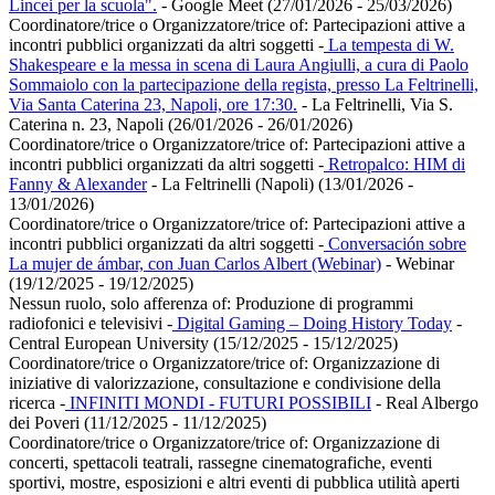
Lincei per la scuola".
- Google Meet (27/01/2026 - 25/03/2026)
Coordinatore/trice o Organizzatore/trice of:
Partecipazioni attive a
incontri pubblici organizzati da altri soggetti
-
La tempesta di W.
Shakespeare e la messa in scena di Laura Angiulli, a cura di Paolo
Sommaiolo con la partecipazione della regista, presso La Feltrinelli,
Via Santa Caterina 23, Napoli, ore 17:30.
- La Feltrinelli, Via S.
Caterina n. 23, Napoli (26/01/2026 - 26/01/2026)
Coordinatore/trice o Organizzatore/trice of:
Partecipazioni attive a
incontri pubblici organizzati da altri soggetti
-
Retropalco: HIM di
Fanny & Alexander
- La Feltrinelli (Napoli) (13/01/2026 -
13/01/2026)
Coordinatore/trice o Organizzatore/trice of:
Partecipazioni attive a
incontri pubblici organizzati da altri soggetti
-
Conversación sobre
La mujer de ámbar, con Juan Carlos Albert (Webinar)
- Webinar
(19/12/2025 - 19/12/2025)
Nessun ruolo, solo afferenza of:
Produzione di programmi
radiofonici e televisivi
-
Digital Gaming – Doing History Today
-
Central European University (15/12/2025 - 15/12/2025)
Coordinatore/trice o Organizzatore/trice of:
Organizzazione di
iniziative di valorizzazione, consultazione e condivisione della
ricerca
-
INFINITI MONDI - FUTURI POSSIBILI
- Real Albergo
dei Poveri (11/12/2025 - 11/12/2025)
Coordinatore/trice o Organizzatore/trice of:
Organizzazione di
concerti, spettacoli teatrali, rassegne cinematografiche, eventi
sportivi, mostre, esposizioni e altri eventi di pubblica utilità aperti