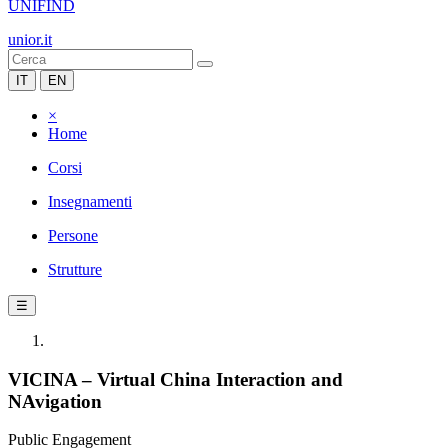
UNIFIND
unior.it
IT
EN
×
Home
Corsi
Insegnamenti
Persone
Strutture
☰
VICINA – Virtual China Interaction and
NAvigation
Public Engagement