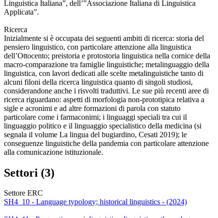
Linguistica Italiana”, dell’”Associazione Italiana di Linguistica
Applicata”.
Ricerca
Inizialmente si è occupata dei seguenti ambiti di ricerca: storia del
pensiero linguistico, con particolare attenzione alla linguistica
dell’Ottocento; preistoria e protostoria linguistica nella cornice della
macro-comparazione tra famiglie linguistiche; metalinguaggio della
linguistica, con lavori dedicati alle scelte metalinguistiche tanto di
alcuni filoni della ricerca linguistica quanto di singoli studiosi,
considerandone anche i risvolti traduttivi. Le sue più recenti aree di
ricerca riguardano: aspetti di morfologia non-prototipica relativa a
sigle e acronimi e ad altre formazioni di parola con statuto
particolare come i farmaconimi; i linguaggi speciali tra cui il
linguaggio politico e il linguaggio specialistico della medicina (si
segnala il volume La lingua del bugiardino, Cesati 2019); le
conseguenze linguistiche della pandemia con particolare attenzione
alla comunicazione istituzionale.
Settori (3)
Settore ERC
SH4_10 - Language typology; historical linguistics - (2024)