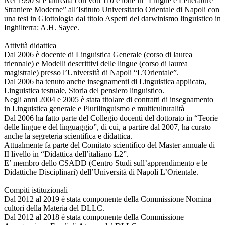
Nel 1990 si è laureata con voti 110 e lode in “Lingue e Letterature
Straniere Moderne” all’Istituto Universitario Orientale di Napoli con
una tesi in Glottologia dal titolo Aspetti del darwinismo linguistico in
Inghilterra: A.H. Sayce.
Attività didattica
Dal 2006 è docente di Linguistica Generale (corso di laurea
triennale) e Modelli descrittivi delle lingue (corso di laurea
magistrale) presso l’Università di Napoli “L’Orientale”.
Dal 2006 ha tenuto anche insegnamenti di Linguistica applicata,
Linguistica testuale, Storia del pensiero linguistico.
Negli anni 2004 e 2005 è stata titolare di contratti di insegnamento
in Linguistica generale e Plurilinguismo e multiculturalità
Dal 2006 ha fatto parte del Collegio docenti del dottorato in “Teorie
delle lingue e del linguaggio”, di cui, a partire dal 2007, ha curato
anche la segreteria scientifica e didattica.
Attualmente fa parte del Comitato scientifico del Master annuale di
II livello in “Didattica dell’italiano L2”.
E’ membro dello CSADD (Centro Studi sull’apprendimento e le
Didattiche Disciplinari) dell’Università di Napoli L’Orientale.
Compiti istituzionali
Dal 2012 al 2019 è stata componente della Commissione Nomina
cultori della Materia del DLLC.
Dal 2012 al 2018 è stata componente della Commissione