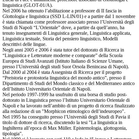
linguistica (GLOT-01/A).
Nel 2006 ha ottenuto l’abilitazione a professore di II fascia in
Glottologia e linguistica (SSD L-LIN/01) e a partire dal 1 novembre
è stata chiamata come professore associato presso l’Università degli
Studi di Napoli “L’Orientale” dove, a partire da quell’anno, ha
tenuto insegnamenti di Linguistica generale, Linguistica applicata,
Linguistica testuale, Storia del pensiero linguistico, Modelli
descrittivi delle lingue.
Negli anni 2005 e 2006 è stata tutor del dottorato di Ricerca in
“Linguistica e Letterature moderne e comparate” della Scuola
Europea di Studi Avanzati (Istituto Italiano di Scienze Umane,
presso l’Università degli studi Suor Orsola Benincasa di Napoli).
Dal 2000 al 2004 è stata Assegnista di Ricerca per il progetto
“Preistoria e protostoria linguistica del mondo antico”, presso il
Dipartimento di Studi del Mondo classico e del Mediterraneo antico
dell’Istituto Universitario Orientale di Napoli.
Nel periodo 1997-1999 ha usufruito di una borsa di studio post-
dottorato in Linguistica presso l’Istituto Universitario Orientale di
Napoli e ha lavorato nell’ambito di un progetto di ricerca finalizzato
alla redazione di un "Morphicon etimologico dell’indeuropeo".
Nel 1995 ha conseguito presso l’Università degli Studi di Pavia il
titolo di dottore di ricerca, discutendo la tesi "La linguistica in
Inghilterra all’epoca di Max Müller. Epistemologia, glottogonia,
tipologia".