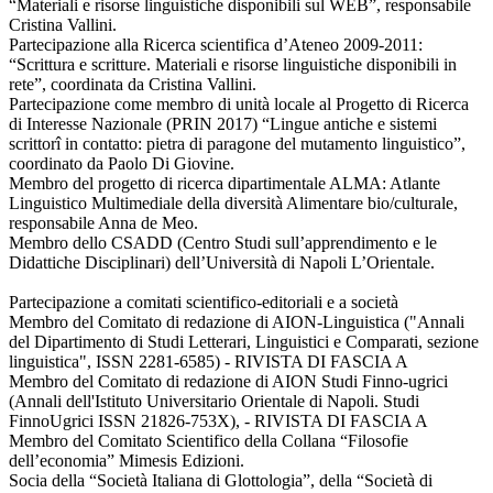
“Materiali e risorse linguistiche disponibili sul WEB”, responsabile
Cristina Vallini.
Partecipazione alla Ricerca scientifica d’Ateneo 2009-2011:
“Scrittura e scritture. Materiali e risorse linguistiche disponibili in
rete”, coordinata da Cristina Vallini.
Partecipazione come membro di unità locale al Progetto di Ricerca
di Interesse Nazionale (PRIN 2017) “Lingue antiche e sistemi
scrittorî in contatto: pietra di paragone del mutamento linguistico”,
coordinato da Paolo Di Giovine.
Membro del progetto di ricerca dipartimentale ALMA: Atlante
Linguistico Multimediale della diversità Alimentare bio/culturale,
responsabile Anna de Meo.
Membro dello CSADD (Centro Studi sull’apprendimento e le
Didattiche Disciplinari) dell’Università di Napoli L’Orientale.
Partecipazione a comitati scientifico-editoriali e a società
Membro del Comitato di redazione di AION-Linguistica ("Annali
del Dipartimento di Studi Letterari, Linguistici e Comparati, sezione
linguistica", ISSN 2281-6585) - RIVISTA DI FASCIA A
Membro del Comitato di redazione di AION Studi Finno-ugrici
(Annali dell'Istituto Universitario Orientale di Napoli. Studi
FinnoUgrici ISSN 21826-753X), - RIVISTA DI FASCIA A
Membro del Comitato Scientifico della Collana “Filosofie
dell’economia” Mimesis Edizioni.
Socia della “Società Italiana di Glottologia”, della “Società di