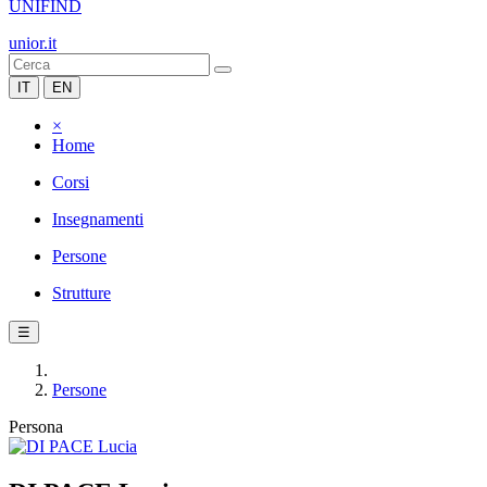
UNIFIND
unior.it
IT
EN
×
Home
Corsi
Insegnamenti
Persone
Strutture
☰
Persone
Persona