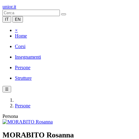
unior.it
IT
EN
×
Home
Corsi
Insegnamenti
Persone
Strutture
☰
Persone
Persona
MORABITO Rosanna