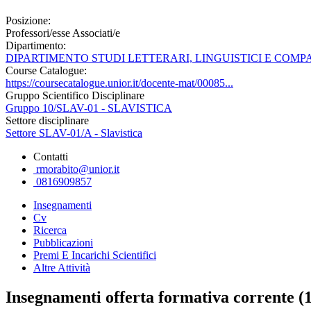
Posizione:
Professori/esse Associati/e
Dipartimento:
DIPARTIMENTO STUDI LETTERARI, LINGUISTICI E COMP
Course Catalogue:
https://coursecatalogue.unior.it/docente-mat/00085...
Gruppo Scientifico Disciplinare
Gruppo 10/SLAV-01 - SLAVISTICA
Settore disciplinare
Settore SLAV-01/A - Slavistica
Contatti
rmorabito@unior.it
0816909857
Insegnamenti
Cv
Ricerca
Pubblicazioni
Premi E Incarichi Scientifici
Altre Attività
Insegnamenti offerta formativa corrente (