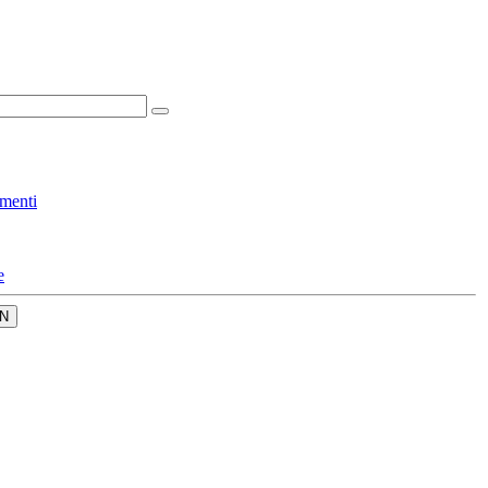
menti
e
N