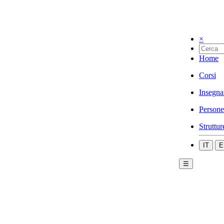
×
Home
Corsi
Insegna
Persone
Struttur
IT
E
☰