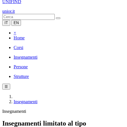
UNIFIND
unior.it
IT
EN
×
Home
Corsi
Insegnamenti
Persone
Strutture
☰
Insegnamenti
Insegnamenti
Insegnamenti limitato al tipo