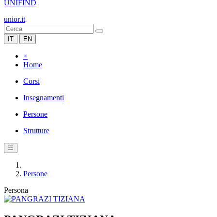
UNIFIND
unior.it
IT
EN
×
Home
Corsi
Insegnamenti
Persone
Strutture
☰
Persone
Persona