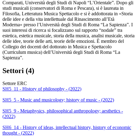
Comparati, Università degli Studi di Napoli “L’Orientale”. Dopo gli
studi musicali (conservatori di Roma e Pescara), si è laureata in
Filosofia, Letteratura Musica Spettacolo e si è addottorata in «Storia
delle idee e della vita intellettuale dal Rinascimento all’Età
Moderna» presso l’Università degli Studi di Roma “La Sapienza”. I
suoi interessi di ricerca si focalizzano sul rapporto “nodale” tra
estetica, estetica musicale, storia della musica, analisi musicale, storia
delle idee, teorie delle arti, teorie delle emozioni. È membro del
Collegio dei docenti del dottorato in Musica e Spettacolo
(Curriculum musica) dell’Università degli Studi di Roma “La
Sapienza”.
Settori (4)
Settore ERC
SH5_11 - History of philosophy - (2022)
SH5_5 - Music and musicology; history of music - (2022)
SH5_9 - Metaphysics, philosophical anthropology; aesthetics -
(2022)
SH6_14 - History of ideas, intellectual history, history of economic
thought - (2022)