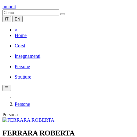
unior.it
IT
EN
×
Home
Corsi
Insegnamenti
Persone
Strutture
☰
Persone
Persona
FERRARA ROBERTA