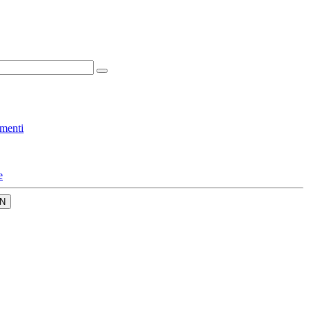
menti
e
N