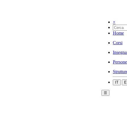
×
Home
Corsi
Insegna
Persone
Struttur
IT
E
☰