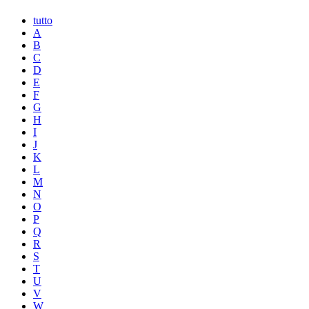
tutto
A
B
C
D
E
F
G
H
I
J
K
L
M
N
O
P
Q
R
S
T
U
V
W