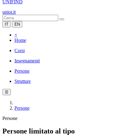
UNIFIND
unior.it
IT
EN
×
Home
Corsi
Insegnamenti
Persone
Strutture
☰
Persone
Persone
Persone limitato al tipo