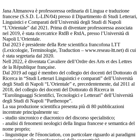
Jana Altmanova è professoressa ordinaria di Lingua e traduzione
francese (S.S.D. L-LIN/04) presso il Dipartimento di Studi Letterari,
Linguistici e Comparati dell’Università degli Studi di Napoli
“L’Orientale” dal 2021. Prima di diventare professoressa associata
nel 2019, è stata ricercatrice RtdB e RtdA, presso l’Università di
Napoli L’Orientale.
Dal 2023 è presidente della Rete scientifica francofona LTT
(Lexicologie, Terminologie, Traduction – www.reseau-ltt.net) di cui
è stata segretaria dal 2020.
Nell 2022, è diventata Cavaliere dell’Ordre des Arts et des Lettres
de la République française.
Dal 2019 ad oggi è membro del collegio dei docenti del Dottorato di
Ricerca in “Studi Letterari Linguistici e comparati” dell’Università
degli Studi di Napoli “L’Orientale” e, precedentemente, dal 2011 al
2018, del collegio dei docenti del Dottorato di Ricerca in
“Eurolinguaggi Scientifici, Tecnologici e Letterari” dell’Università
degli Studi di Napoli “Parthenope”.
La sua produzione scientifica presenta più di 80 pubblicazioni
incentrate principalmente su:
- studio sincronico e diacronico del discorso specialistico;
- analisi di fenomeni neologici della lingua francese e semantica del
nome proprio;
- linguistique de l'énonciation, con particolare riguardo ai paradigmi