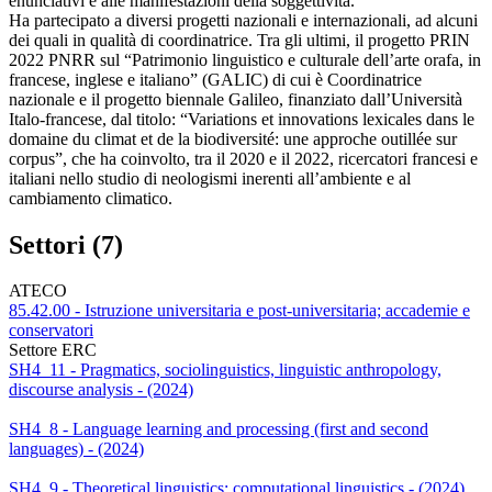
enunciativi e alle manifestazioni della soggettività.
Ha partecipato a diversi progetti nazionali e internazionali, ad alcuni
dei quali in qualità di coordinatrice. Tra gli ultimi, il progetto PRIN
2022 PNRR sul “Patrimonio linguistico e culturale dell’arte orafa, in
francese, inglese e italiano” (GALIC) di cui è Coordinatrice
nazionale e il progetto biennale Galileo, finanziato dall’Università
Italo-francese, dal titolo: “Variations et innovations lexicales dans le
domaine du climat et de la biodiversité: une approche outillée sur
corpus”, che ha coinvolto, tra il 2020 e il 2022, ricercatori francesi e
italiani nello studio di neologismi inerenti all’ambiente e al
cambiamento climatico.
Settori (7)
ATECO
85.42.00 - Istruzione universitaria e post-universitaria; accademie e
conservatori
Settore ERC
SH4_11 - Pragmatics, sociolinguistics, linguistic anthropology,
discourse analysis - (2024)
SH4_8 - Language learning and processing (first and second
languages) - (2024)
SH4_9 - Theoretical linguistics; computational linguistics - (2024)