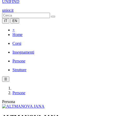
UNIFIND
unior.it
IT
EN
×
Home
Corsi
Insegnamenti
Persone
Strutture
☰
Persone
Persona