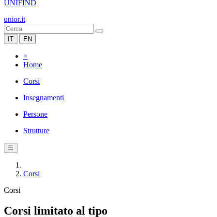
UNIFIND
unior.it
IT
EN
×
Home
Corsi
Insegnamenti
Persone
Strutture
☰
Corsi
Corsi
Corsi limitato al tipo