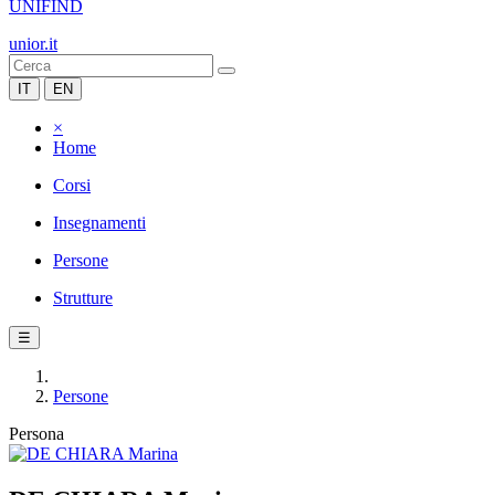
UNIFIND
unior.it
IT
EN
×
Home
Corsi
Insegnamenti
Persone
Strutture
☰
Persone
Persona