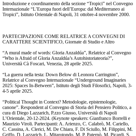
Introduzione e coordinamento della sezione “Tropici” nel Convegno
Internazionale “L’Europa fuori dell’Europa: dal Mediterraneo ai
Tropici”, Istituto Orientale di Napoli, 31 ottobre-4 novembre 2000.
PARTECIPAZIONE COME RELATRICE A CONVEGNI DI
CARATTERE SCIENTIFICO, Giornate di Studio e Altro
“A mural made of words: Gloria Anzaldúa”, Relatrice al Convegno
“Who is Afraid of Gloria Anzaldúa’s Autohistoriateoria?”,
Università Cà Foscari, Venezia, 28 aprile 2025.
“La guerra nella testa: Down Below di Leonora Carrington”,
Relatrice al Convegno Internazionale “Underground Imaginaries
2025: Spaces In-Between”, Istituto degli Studi Filosofici, Napoli, 3-
4-5 aprile 2025.
“Political Thought in Context? Metodologie, epistemologie,
canone”. Respondent al Convegno di Storia del Pensiero Politico, a
cura di Diego Lazzarich, P.zzo Giusso, Università di Napoli
L’Orientale, 20-12-2024. (Keynote speakers: Gianfranco Borrelli e
Maurizio Viroli. Partecipanti: A. Arienzo, C. Calabrò, M. Cariello,
C. Cassina, A. Clerici, M. De Chiara, F. Di Sciullo, M. Filippini, M.
Griffo, D. Lazzarich, L. Mitarotondo, M. P. Paternò, M. Picardi, S.