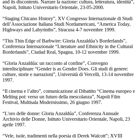
and its discontents. Narrare la nazione: cultura, letteratura, identità”,
Napoli, Istituto Universitario Orientale, 23-05-2000.
“Staging Chicano History”, XV Congresso Internazionale di Studi
dell’Associazione Italiana Studi Nordamericani, “America Today,
Highways and Labyrinths”, Siracusa 4-7 novembre 1999.
“This Thin Edge of Barbwire: Gloria Anzaldúa’s Borderlands”,
Conferenza Internazionale “Literature and Ethnicity in the Cultural
Borderlands”, Ciudad Real, Spagna, 10-12 novembre 1999.
“Gloria Anzaldúa: un racconto al confine”, Convegno
interdisciplinare “Gender is as Gender Does. Gli studi di genere:
culture, storie e narrazioni”, Università di Vercelli, 13-14 novembre
1997.
“Il cinema e l’altro”, comunicazione al Dibattito “Cinema europeo e
Melting pot: verso un futuro della mescolanza”, Napoli Film
Festival, Multisala Modernissimo, 26 giugno 1997.
“L'oro delle donne: Gloria Anzaldúa”, Conferenza Annuale
Archivio delle Donne, Istituto Universitario Orientale, Napoli, 23
aprile 1997.
“Vele, isole, tradimenti nella poesia di Derek Walcott”; XVIII