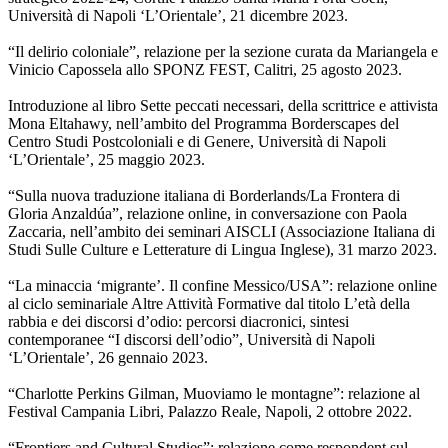
Università di Napoli ‘L’Orientale’, 21 dicembre 2023.
“Il delirio coloniale”, relazione per la sezione curata da Mariangela e
Vinicio Capossela allo SPONZ FEST, Calitri, 25 agosto 2023.
Introduzione al libro Sette peccati necessari, della scrittrice e attivista
Mona Eltahawy, nell’ambito del Programma Borderscapes del
Centro Studi Postcoloniali e di Genere, Università di Napoli
‘L’Orientale’, 25 maggio 2023.
“Sulla nuova traduzione italiana di Borderlands/La Frontera di
Gloria Anzaldúa”, relazione online, in conversazione con Paola
Zaccaria, nell’ambito dei seminari AISCLI (Associazione Italiana di
Studi Sulle Culture e Letterature di Lingua Inglese), 31 marzo 2023.
“La minaccia ‘migrante’. Il confine Messico/USA”: relazione online
al ciclo seminariale Altre Attività Formative dal titolo L’età della
rabbia e dei discorsi d’odio: percorsi diacronici, sintesi
contemporanee “I discorsi dell’odio”, Università di Napoli
‘L’Orientale’, 26 gennaio 2023.
“Charlotte Perkins Gilman, Muoviamo le montagne”: relazione al
Festival Campania Libri, Palazzo Reale, Napoli, 2 ottobre 2022.
“Frontiers and Cultural Studies”: relazione come respondent sul