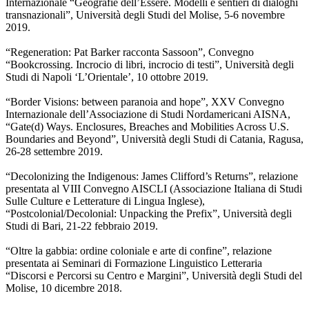
Internazionale “Geografie dell’Essere. Modelli e sentieri di dialoghi
transnazionali”, Università degli Studi del Molise, 5-6 novembre
2019.
“Regeneration: Pat Barker racconta Sassoon”, Convegno
“Bookcrossing. Incrocio di libri, incrocio di testi”, Università degli
Studi di Napoli ‘L’Orientale’, 10 ottobre 2019.
“Border Visions: between paranoia and hope”, XXV Convegno
Internazionale dell’Associazione di Studi Nordamericani AISNA,
“Gate(d) Ways. Enclosures, Breaches and Mobilities Across U.S.
Boundaries and Beyond”, Università degli Studi di Catania, Ragusa,
26-28 settembre 2019.
“Decolonizing the Indigenous: James Clifford’s Returns”, relazione
presentata al VIII Convegno AISCLI (Associazione Italiana di Studi
Sulle Culture e Letterature di Lingua Inglese),
“Postcolonial/Decolonial: Unpacking the Prefix”, Università degli
Studi di Bari, 21-22 febbraio 2019.
“Oltre la gabbia: ordine coloniale e arte di confine”, relazione
presentata ai Seminari di Formazione Linguistico Letteraria
“Discorsi e Percorsi su Centro e Margini”, Università degli Studi del
Molise, 10 dicembre 2018.