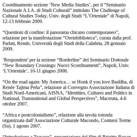
Coordinamento sezione ‘New Media Studies’, per il “Seminario
Nazionale A.I.A. di Studi Culturali” intitolato The Challenge of
Cultural Studies Today, Univ. degli Studi “L’Orientale” di Napoli,
12-13 febbraio 2009.
“Questioni di confine: il panorama chicano contemporaneo”,
relazione per la manifestazione “Oreinbiblioteca”, curata dalla prof.
Parlati, Rende, Università degli Studi della Calabria, 28 gennaio
2009.
‘Respondent’ per la sezione “Borderline” del Seminario Dottorale
“New Boundary Crossings: Nuovi Sconfinamenti”, Napoli, Univ.
‘L’Orientale’, 10-11 giugno 2008.
“On the road again: My America… or Honk if you love Buddha, di
Renée Tajima Peña”, relazione al Convegno Associazione Italiana di
Studi Nord-Americani, AISNA, “Identities, Cultures and Politics in
National, Transnational and Global Perspectives”, Macerata, 4-6
ottobre 2007.
“Africa e postcolonialismo”, relazione alla tavola rotonda
organizzata dall’Associazione Culturale Macondo, Contursi Terme
(Sa), 1 agosto 2007.
“Introduzione a Travaux”, presentazione del film di Brigitte Rouan