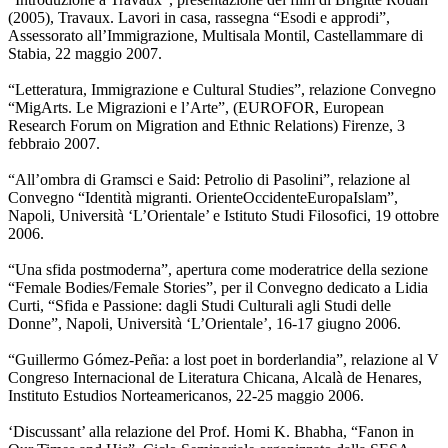
(2005), Travaux. Lavori in casa, rassegna “Esodi e approdi”,
Assessorato all’Immigrazione, Multisala Montil, Castellammare di
Stabia, 22 maggio 2007.
“Letteratura, Immigrazione e Cultural Studies”, relazione Convegno
“MigArts. Le Migrazioni e l’Arte”, (EUROFOR, European
Research Forum on Migration and Ethnic Relations) Firenze, 3
febbraio 2007.
“All’ombra di Gramsci e Said: Petrolio di Pasolini”, relazione al
Convegno “Identità migranti. OrienteOccidenteEuropaIslam”,
Napoli, Università ‘L’Orientale’ e Istituto Studi Filosofici, 19 ottobre
2006.
“Una sfida postmoderna”, apertura come moderatrice della sezione
“Female Bodies/Female Stories”, per il Convegno dedicato a Lidia
Curti, “Sfida e Passione: dagli Studi Culturali agli Studi delle
Donne”, Napoli, Università ‘L’Orientale’, 16-17 giugno 2006.
“Guillermo Gómez-Peña: a lost poet in borderlandia”, relazione al V
Congreso Internacional de Literatura Chicana, Alcalà de Henares,
Instituto Estudios Norteamericanos, 22-25 maggio 2006.
‘Discussant’ alla relazione del Prof. Homi K. Bhabha, “Fanon in