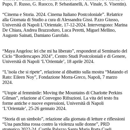
Pupo, F. Russo, G. Ruocco, P. Sebastianelli, A. Vinale, S. Visentin).
“Cinema e Storia. 2024. Cinema Italiano Postcoloniale”. Relatrice
alla Giornata di Studio a cura di Alessandra Gissi. P.zzo Giusso,
Università di Napoli L’Orientale, 17-12-2024. Intervengono: Marina
De Chiara, Andrea Brazzoduro, Luca Peretti, Miguel Mellino,
Augusto Sainati, Damiano Garofalo.
“Maya Angelou: lei che mi ha liberato”, respondent al Seminario del
Ciclo “Borderscapes 2024”, Centro Studi Postcoloniali e di Genere,
Università di Napoli ‘L’Orientale’, 18 aprile 2024.
“L’isola che si ripete”, relazione al dibattito sulla mostra “Matando el
Rato: Eileen Noy”, Fondazione Morra-Greco, Napoli, 7 marzo
2024.
“Utopie al femminile: Moving the Mountains di Charlotte Perkins
Gilman”, relazione al Convegno Rifrazioni. La vita del testo fra
forme antiche e nuove espressioni, Università di Napoli
‘L’Orientale’, 25-26 gennaio 2024.
“Storia di un simbolo”, relazione alla giornata di letture e riflessioni
“Una panchina rossa contro la violenza sulle donne”, PRD
strategico 2022-24, Cortile Palazzo Santa Maria Porta Coeli,