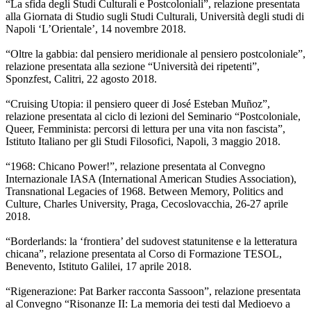
“La sfida degli Studi Culturali e Postcoloniali”, relazione presentata
alla Giornata di Studio sugli Studi Culturali, Università degli studi di
Napoli ‘L’Orientale’, 14 novembre 2018.
“Oltre la gabbia: dal pensiero meridionale al pensiero postcoloniale”,
relazione presentata alla sezione “Università dei ripetenti”,
Sponzfest, Calitri, 22 agosto 2018.
“Cruising Utopia: il pensiero queer di José Esteban Muñoz”,
relazione presentata al ciclo di lezioni del Seminario “Postcoloniale,
Queer, Femminista: percorsi di lettura per una vita non fascista”,
Istituto Italiano per gli Studi Filosofici, Napoli, 3 maggio 2018.
“1968: Chicano Power!”, relazione presentata al Convegno
Internazionale IASA (International American Studies Association),
Transnational Legacies of 1968. Between Memory, Politics and
Culture, Charles University, Praga, Cecoslovacchia, 26-27 aprile
2018.
“Borderlands: la ‘frontiera’ del sudovest statunitense e la letteratura
chicana”, relazione presentata al Corso di Formazione TESOL,
Benevento, Istituto Galilei, 17 aprile 2018.
“Rigenerazione: Pat Barker racconta Sassoon”, relazione presentata
al Convegno “Risonanze II: La memoria dei testi dal Medioevo a