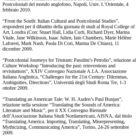
Postcoloniali del mondo anglofono, Napoli, Univ. L’Orientale, 4
febbraio 2010.
“From the South: Italian Cultural and Postcolonial Studies”,
respondent per il dibattito della giornata di studi al Royal College of
Art, Londra (Con: Stuart Hall, Lidia Curti, Richard Dyer, Marina
Vitale, Jane Wilkinson, Isaac Julien, Iain Chambers, Marie Hélène
Laforest, Mark Nash, Paola Di Cori, Marina De Chiara), 11
dicembre 2009.
“Postcolonial Journeys for Tristram: Pasolini’s Petrolio”, relazione al
Culture Workshop “Introducing the past: reinventions and
revisitations”, XXIV Convegno Nazionale A.I.A. Associazione
Italiana Anglistica, “Challenges for the 21st Century: Dilemmas,
Ambiguities, Directions”, Università degli Studi Roma Tre, 1-3
ottobre 2009.
“Translating an American Tale: W. H. Auden’s Paul Bunjan”,
relazione nella sessione “Translating the Sounds of America:
Literature and Music”, per il XX Convegno Biennale
dell’Associazione Italiana Studi Nordamericani, AISNA, dal titolo
“Translating America. Importing, Translating, Misrepresenting,
Mythicizing, Communicating America”, Torino, 24-26 settembre
2009.