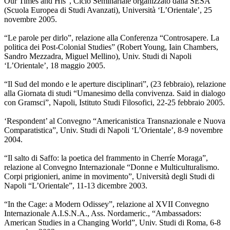
Our Times and His”, Ciclo Seminariale organizzato dalla SESA
(Scuola Europea di Studi Avanzati), Università ‘L’Orientale’, 25
novembre 2005.
“Le parole per dirlo”, relazione alla Conferenza “Controsapere. La
politica dei Post-Colonial Studies” (Robert Young, Iain Chambers,
Sandro Mezzadra, Miguel Mellino), Univ. Studi di Napoli
‘L’Orientale’, 18 maggio 2005.
“Il Sud del mondo e le aperture disciplinari”, (23 febbraio), relazione
alla Giornata di studi “Umanesimo della convivenza. Said in dialogo
con Gramsci”, Napoli, Istituto Studi Filosofici, 22-25 febbraio 2005.
‘Respondent’ al Convegno “Americanistica Transnazionale e Nuova
Comparatistica”, Univ. Studi di Napoli ‘L’Orientale’, 8-9 novembre
2004.
“Il salto di Saffo: la poetica del frammento in Cherríe Moraga”,
relazione al Convegno Internazionale “Donne e Multiculturalismo.
Corpi prigionieri, anime in movimento”, Università degli Studi di
Napoli “L’Orientale”, 11-13 dicembre 2003.
“In the Cage: a Modern Odissey”, relazione al XVII Convegno
Internazionale A.I.S.N.A., Ass. Nordameric., “Ambassadors:
American Studies in a Changing World”, Univ. Studi di Roma, 6-8