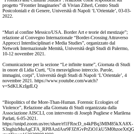
progetto “Frontier Imaginaries” di Vivian Ziherl, Centro Studi
Postcoloniali e di Genere, Università di Napoli ‘L’Orientale’, 03-03-
2022.
“Muri al confine Messico/USA. Border Art e teorie del mestizaje”;
relazione al Convegno Internazionale “Border-Crossing Attraverso
Approcci Interdisciplinari e Media Studies”, organizzato dal
Network Internazionale Memità, Università degli Studi di Palermo,
10-12 novembre 2021.
Comunicazione per la sezione “Le infinite trame”, Giornata di Studi
in onore di Lidia Curti, “Un meraviglioso intreccio. Parole,
immagini, corpi”, Università degli Studi di Napoli ‘L’Orientale’, 4
novembre 2021. https://www.youtube.com/watch?
v=SdKLKzIgdLQ
“Biopolitics of the More-Than-Human. Forensic Ecologies of
Violence”, Relazione alla Giornata di Studi organizzata dalla
Associazione AISCLI, con intervento di Joseph Pugliese e Marilena
Parlati, 6-05-2021.
https://unipd.zoom.us/rec/share/rf1FRncD_n4kPBq3MlM85kXA8X-
S3nghizMuAgCFA_RPBAzdAsr9FJZfGvPrZiOJ.kU5M0hzoeXtQ