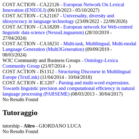
COST ACTION - CA22126
- European Network On Lexical
Innovation (ENEOLI)
(06/10/2023 - 05/10/2027)
COST ACTION - CA21167
- Universality, diversity and
idiosyncracy in language technology
(23/09/2022 - 22/09/2026)
COST ACTION - CA18209
- European network for Web-centred
linguistic data science (NexusLinguarum)
(28/10/2019 -
27/04/2024)
COST ACTION - CA18231
- Multi-task, Multilingual, Multi-modal
Language Generation (Multi3Generation)
(09/09/2019 -
08/03/2024)
W3C Community and Business Groups
- Ontology-Lexica
Community Group
(21/07/2014 - )
COST ACTION - IS1312
- Structuring Discourse in Multilingual
Europe (TextLink)
(11/04/2014 - 10/04/2018)
COST ACTION - IC1207
- Parsing and multi-word expressions.
Towards linguistic precision and computational efficiency in natural
language processing (PARSEME)
(08/03/2013 - 30/04/2017)
No Results Found
Tutoraggio
tutorship -
Altro
- GIORDANO LUCA
No Results Found