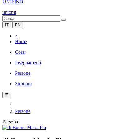
UNIFIND
unior.it
IT
EN
×
Home
Corsi
Insegnamenti
Persone
Strutture
☰
Persone
Persona