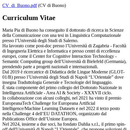
CV_di_Buono.pdf
(CV di Buono)
Curriculum Vitae
Maria Pia di Buono ha conseguito il dottorato di ricerca in Scienze
della Comunicazione con una tesi in Linguistica Computazionale
presso l’Università degli Studi di Salerno.
Ha lavorato come post-doc presso l’Università di Zagabria - Facoltà
di Ingegneria Elettrica e Informatica e presso centri di eccellenza
europei, come il Center for Cognitive Interaction Technology -
Semantic Computing group dell’Università di Bielefeld (Germania),
prendendo parte a progetti nazionali e internazionali.
Dal 2019 è ricercatrice di Didattica delle Lingue Moderne (GLOT-
01/B) presso l’Università degli Studi di Napoli “L’Orientale” dove
insegna Traduttologia Generale e Tecnologie del linguaggio.
È stata componente del primo collegio del Dottorato Nazionale in
Intelligenza Artificiale - Area AI & Society - XXXVII ciclo.
In collaborazione con alcuni colleghi, nel 2021 ha vinto il premio
EuropeanaTech Challenge for Europeana Artificial
Intelligence/Machine Learning Datasets e nel 2022 il terzo posto
nella Challenge 4 dell’EU DATATHON, organizzato dal
Publications Office dell’Unione Europea.
Nel 2024, insieme a due soci, ha fondato Dahlia s.r.l., il primo spin-
off dell'Università di Napoli "L'Orientale", che propone soluzioni di