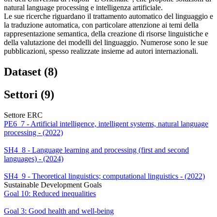
natural language processing e intelligenza artificiale.
Le sue ricerche riguardano il trattamento automatico del linguaggio e
la traduzione automatica, con particolare attenzione ai temi della
rappresentazione semantica, della creazione di risorse linguistiche e
della valutazione dei modelli del linguaggio. Numerose sono le sue
pubblicazioni, spesso realizzate insieme ad autori internazionali.
Dataset (8)
Settori (9)
Settore ERC
PE6_7 - Artificial intelligence, intelligent systems, natural language
processing - (2022)
SH4_8 - Language learning and processing (first and second
languages) - (2024)
SH4_9 - Theoretical linguistics; computational linguistics - (2022)
Sustainable Development Goals
Goal 10: Reduced inequalities
Goal 3: Good health and well-being