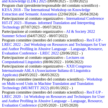
and Knowledge (LDK) 2025
(09/09/2025 - 11/09/2025)
Program chair (presidente/responsabile del comitato scientifico) -
KESA 2018 - The International Workshop on Knowledge
Extraction and Semantic Annotation
(22/04/2024 - 26/04/2024)
Partecipazione al comitato organizzativo -
International Conference
HiT-IT 2023 - Human- informed Translation and Interpreting
Technology
(07/07/2023 - 09/07/2023)
Partecipazione al comitato organizzativo -
AI & Society 2022
Summer School
(04/07/2022 - 08/07/2022)
Program committee (membro del comitato scientifico) -
ResT-UP -
LREC 2022 - 2nd Workshop on Resources and Techniques for User
and Author Profiling in Abusive Language – Language, Resource,
Evaluation Conference - LREC 2022
(20/06/2022 - )
Partecipazione al comitato organizzativo -
Lectures on
Computational Linguistics
(08/06/2022 - 10/06/2022)
Partecipazione al comitato organizzativo -
XXII Congresso
Internazionale AItLA (Associazione Italiana di Linguistica
Applicata)
(04/05/2022 - 06/05/2022)
Program committee (membro del comitato scientifico) -
Workshop
on Multi-word Units in Machine Translation and Translation
Technology (MUMTTT 2022)
(01/01/2022 - )
Program committee (membro del comitato scientifico) -
ResT-UP -
LREC 2020 - 1st Workshop on Resources and Techniques for User
and Author Profiling in Abusive Language – Language, Resource,
Evaluation Conference
(12/05/2020 - 12/05/2020)