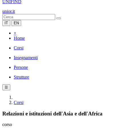
UNIFIND
unior.it
IT
EN
×
Home
Corsi
Insegnamenti
Persone
Strutture
☰
Corsi
Relazioni e istituzioni dell'Asia e dell'Africa
corso