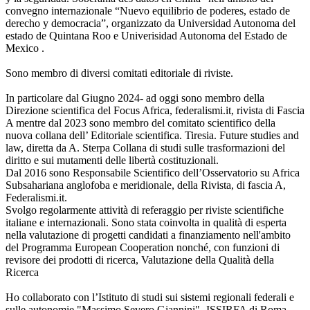
convegno internazionale “Nuevo equilibrio de poderes, estado de
derecho y democracia”, organizzato da Universidad Autonoma del
estado de Quintana Roo e Univerisidad Autonoma del Estado de
Mexico .
Sono membro di diversi comitati editoriale di riviste.
In particolare dal Giugno 2024- ad oggi sono membro della
Direzione scientifica del Focus Africa, federalismi.it, rivista di Fascia
A mentre dal 2023 sono membro del comitato scientifico della
nuova collana dell’ Editoriale scientifica. Tiresia. Future studies and
law, diretta da A. Sterpa Collana di studi sulle trasformazioni del
diritto e sui mutamenti delle libertà costituzionali.
Dal 2016 sono Responsabile Scientifico dell’Osservatorio su Africa
Subsahariana anglofoba e meridionale, della Rivista, di fascia A,
Federalismi.it.
Svolgo regolarmente attività di referaggio per riviste scientifiche
italiane e internazionali. Sono stata coinvolta in qualità di esperta
nella valutazione di progetti candidati a finanziamento nell'ambito
del Programma European Cooperation nonché, con funzioni di
revisore dei prodotti di ricerca, Valutazione della Qualità della
Ricerca
Ho collaborato con l’Istituto di studi sui sistemi regionali federali e
sulle autonomie "Massimo Severo Giannini"- ISSIRFA di Roma.