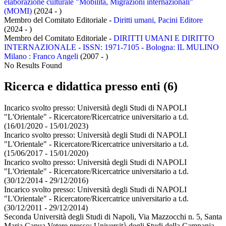
elaborazione culturale "Mobilità, Migrazioni internazionali"
(MOMI)
(2024 - )
Membro del Comitato Editoriale -
Diritti umani, Pacini Editore
(2024 - )
Membro del Comitato Editoriale -
DIRITTI UMANI E DIRITTO
INTERNAZIONALE - ISSN: 1971-7105 - Bologna: IL MULINO
Milano : Franco Angeli
(2007 - )
No Results Found
Ricerca e didattica presso enti (6)
Incarico svolto presso:
Università degli Studi di NAPOLI
"L'Orientale" - Ricercatore/Ricercatrice universitario a t.d.
(16/01/2020 - 15/01/2023)
Incarico svolto presso:
Università degli Studi di NAPOLI
"L'Orientale" - Ricercatore/Ricercatrice universitario a t.d.
(15/06/2017 - 15/01/2020)
Incarico svolto presso:
Università degli Studi di NAPOLI
"L'Orientale" - Ricercatore/Ricercatrice universitario a t.d.
(30/12/2014 - 29/12/2016)
Incarico svolto presso:
Università degli Studi di NAPOLI
"L'Orientale" - Ricercatore/Ricercatrice universitario a t.d.
(30/12/2011 - 29/12/2014)
Seconda Università degli Studi di Napoli, Via Mazzocchi n. 5, Santa
Maria Capua Vetere presso:
Università degli Studi della Campania