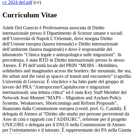
cv 2024 def.pdf
(cv)
Curriculum Vitae
Adele Del Guercio è Professoressa associata di Diritto
internazionale presso il Dipartimento di Scienze umane e sociali
dell’Università di Napoli L’Orientale, dove insegna Diritto
dell’Unione europea (laurea triennale) e Diritto internazionale
dell’ambiente (laurea magistrale) e dove è responsabile del
laboratorio “Clinica legale e antropologica sulle migrazioni”. In
precedenza, è stata RTD in Diritto internazionale presso lo stesso
Ateneo. È PI dell’unità locale del PRIN “MOBS - Mobilities,
solidarities and imaginaries across the borders: the mountain, the sea,
the urban and the rural as spaces of transit and encounters” (capofila:
Università di Genova). È vincitrice e ha fatto parte del gruppo di
lavoro del PRA “Antropocene/Capitalocene e migrazioni
internazionali: una lettura critica” ed è stata Key Staff Member del
Network Jean Monnet “MAPS – Migration and Asylum Policy
Systems. Weaknesses, Shortcomings and Reform Proposals”,
finanziato dalla Commissione europea (coord. prof. G. Cataldi). È
delegata di Ateneo al “Diritto allo studio per persone provenienti da
Aree di crisi e rapporti con l’ADISURC”, referente per il progetto
UNICORE e delegata per il DSUS nella Commissione di Ateneo
per l’orientamento e il tutorato. È rappresentante dei PA nella Giunta