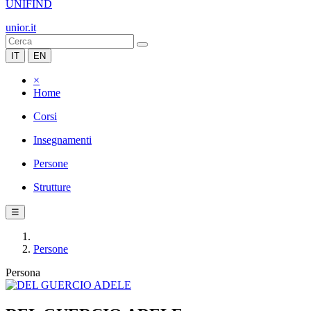
UNIFIND
unior.it
IT
EN
×
Home
Corsi
Insegnamenti
Persone
Strutture
☰
Persone
Persona