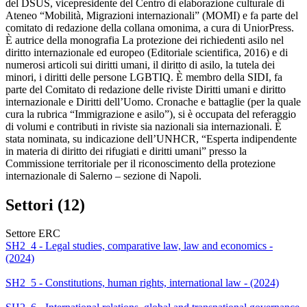
del DSUS, vicepresidente del Centro di elaborazione culturale di
Ateneo “Mobilità, Migrazioni internazionali” (MOMI) e fa parte del
comitato di redazione della collana omonima, a cura di UniorPress.
È autrice della monografia La protezione dei richiedenti asilo nel
diritto internazionale ed europeo (Editoriale scientifica, 2016) e di
numerosi articoli sui diritti umani, il diritto di asilo, la tutela dei
minori, i diritti delle persone LGBTIQ. È membro della SIDI, fa
parte del Comitato di redazione delle riviste Diritti umani e diritto
internazionale e Diritti dell’Uomo. Cronache e battaglie (per la quale
cura la rubrica “Immigrazione e asilo”), si è occupata del referaggio
di volumi e contributi in riviste sia nazionali sia internazionali. È
stata nominata, su indicazione dell’UNHCR, “Esperta indipendente
in materia di diritto dei rifugiati e diritti umani” presso la
Commissione territoriale per il riconoscimento della protezione
internazionale di Salerno – sezione di Napoli.
Settori (12)
Settore ERC
SH2_4 - Legal studies, comparative law, law and economics -
(2024)
SH2_5 - Constitutions, human rights, international law - (2024)