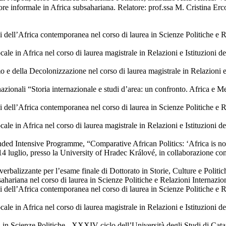
tore informale in Africa subsahariana. Relatore: prof.ssa M. Cristina Erco
i dell’Africa contemporanea nel corso di laurea in Scienze Politiche e Re
le in Africa nel corso di laurea magistrale in Relazioni e Istituzioni de
e della Decolonizzazione nel corso di laurea magistrale in Relazioni e Is
azionali “Storia internazionale e studi d’area: un confronto. Africa e 
i dell’Africa contemporanea nel corso di laurea in Scienze Politiche e Re
le in Africa nel corso di laurea magistrale in Relazioni e Istituzioni de
ded Intensive Programme, “Comparative African Politics: ‘Africa is not
-14 luglio, presso la University of Hradec Králové, in collaborazione c
rbalizzante per l’esame finale di Dottorato in Storie, Culture e Polit
hariana nel corso di laurea in Scienze Politiche e Relazioni Internazion
i dell’Africa contemporanea nel corso di laurea in Scienze Politiche e Re
le in Africa nel corso di laurea magistrale in Relazioni e Istituzioni de
 in Scienze Politiche - XXXIV ciclo dell’Università degli Studi di Cata