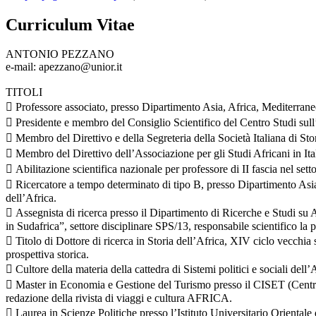
Curriculum Vitae
ANTONIO PEZZANO
e-mail: apezzano@unior.it
TITOLI
 Professore associato, presso Dipartimento Asia, Africa, Mediterraneo 
 Presidente e membro del Consiglio Scientifico del Centro Studi sul
 Membro del Direttivo e della Segreteria della Società Italiana di Sto
 Membro del Direttivo dell’Associazione per gli Studi Africani in It
 Abilitazione scientifica nazionale per professore di II fascia nel sett
 Ricercatore a tempo determinato di tipo B, presso Dipartimento Asia, 
dell’Africa.
 Assegnista di ricerca presso il Dipartimento di Ricerche e Studi su Af
in Sudafrica”, settore disciplinare SPS/13, responsabile scientifico la 
 Titolo di Dottore di ricerca in Storia dell’Africa, XIV ciclo vecchia 
prospettiva storica.
 Cultore della materia della cattedra di Sistemi politici e sociali del
 Master in Economia e Gestione del Turismo presso il CISET (Centro I
redazione della rivista di viaggi e cultura AFRICA.
 Laurea in Scienze Politiche presso l’Istituto Universitario Orientale 