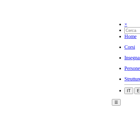
×
Home
Corsi
Insegna
Persone
Struttur
IT
E
☰