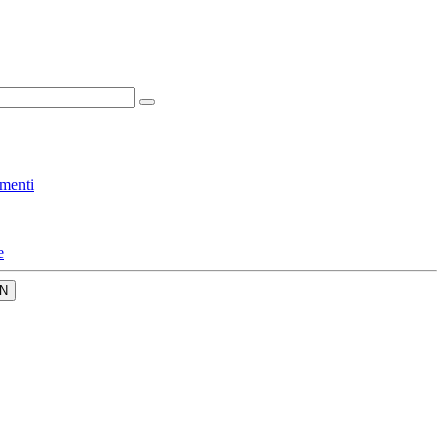
menti
e
N