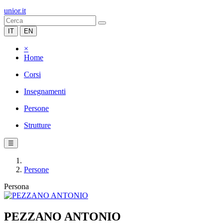
unior.it
IT
EN
×
Home
Corsi
Insegnamenti
Persone
Strutture
☰
Persone
Persona
PEZZANO ANTONIO