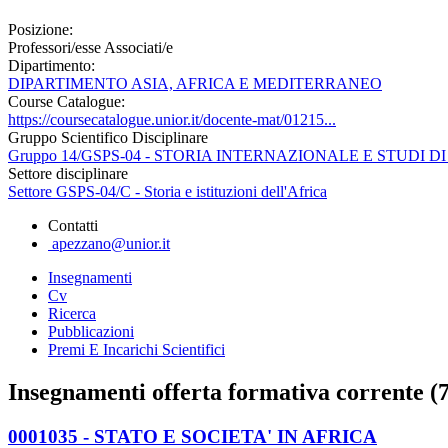
Posizione:
Professori/esse Associati/e
Dipartimento:
DIPARTIMENTO ASIA, AFRICA E MEDITERRANEO
Course Catalogue:
https://coursecatalogue.unior.it/docente-mat/01215...
Gruppo Scientifico Disciplinare
Gruppo 14/GSPS-04 - STORIA INTERNAZIONALE E STUDI D
Settore disciplinare
Settore GSPS-04/C - Storia e istituzioni dell'Africa
Contatti
apezzano@unior.it
Insegnamenti
Cv
Ricerca
Pubblicazioni
Premi E Incarichi Scientifici
Insegnamenti offerta formativa corrente (7
0001035 - STATO E SOCIETA' IN AFRICA