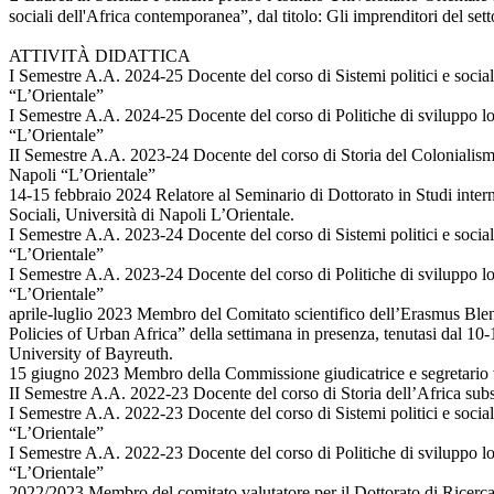
sociali dell'Africa contemporanea”, dal titolo: Gli imprenditori del set
ATTIVITÀ DIDATTICA
I Semestre A.A. 2024-25 Docente del corso di Sistemi politici e social
“L’Orientale”
I Semestre A.A. 2024-25 Docente del corso di Politiche di sviluppo loca
“L’Orientale”
II Semestre A.A. 2023-24 Docente del corso di Storia del Colonialismo 
Napoli “L’Orientale”
14-15 febbraio 2024 Relatore al Seminario di Dottorato in Studi intern
Sociali, Università di Napoli L’Orientale.
I Semestre A.A. 2023-24 Docente del corso di Sistemi politici e social
“L’Orientale”
I Semestre A.A. 2023-24 Docente del corso di Politiche di sviluppo loca
“L’Orientale”
aprile-luglio 2023 Membro del Comitato scientifico dell’Erasmus Blen
Policies of Urban Africa” della settimana in presenza, tenutasi dal 10
University of Bayreuth.
15 giugno 2023 Membro della Commissione giudicatrice e segretario ve
II Semestre A.A. 2022-23 Docente del corso di Storia dell’Africa subsa
I Semestre A.A. 2022-23 Docente del corso di Sistemi politici e social
“L’Orientale”
I Semestre A.A. 2022-23 Docente del corso di Politiche di sviluppo loca
“L’Orientale”
2022/2023 Membro del comitato valutatore per il Dottorato di Ricerca