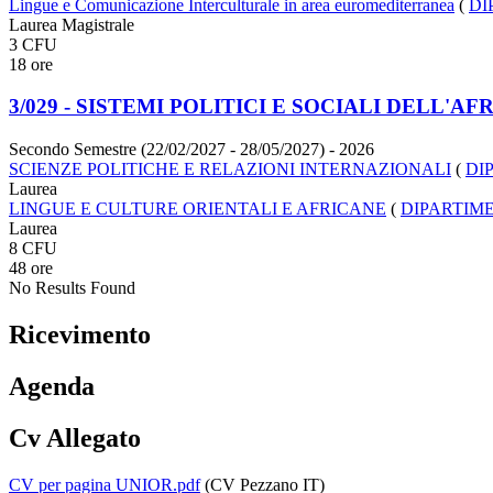
Lingue e Comunicazione Interculturale in area euromediterranea
(
DI
Laurea Magistrale
3 CFU
18 ore
3/029 - SISTEMI POLITICI E SOCIALI DELL
Secondo Semestre (22/02/2027 - 28/05/2027)
- 2026
SCIENZE POLITICHE E RELAZIONI INTERNAZIONALI
(
DI
Laurea
LINGUE E CULTURE ORIENTALI E AFRICANE
(
DIPARTIM
Laurea
8 CFU
48 ore
No Results Found
Ricevimento
Agenda
Cv Allegato
CV per pagina UNIOR.pdf
(CV Pezzano IT)