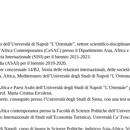
dell’Università di Napoli “L’Orientale”, settore scientifico-disciplinare 
l’Africa Contemporanea (CeSAC) presso il Dipartimento Asia, Africa e M
ria Internazionale (SISI) per il biennio 2021-2023.
alia (ASAI) per il biennio 2019-2020.
ore concorsuale 14/B2, Storia delle relazioni internazionali, delle società
Africa, Mediterraneo dell’Università degli Studi di Napoli “L’Orientale”
rica e Paesi Arabi dell’Università degli Studi di Napoli “L’Orientale” per
prof. Maria Cristina Ercolessi.
serie, conseguito presso l’Università degli Studi di Siena, con una tesi s
l’Africa contemporanea presso la Facoltà di Scienze Politiche dell’Univer
nternazionale di Studi sull’Economia Turistica), Università Ca’ Foscar
di Napoli, corso di laurea in Scienze Politiche, indirizzo Asia-Africa. Vot