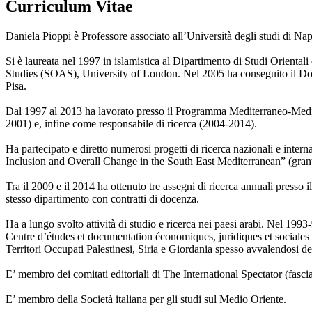
Curriculum Vitae
Daniela Pioppi è Professore associato all’Università degli studi di N
Si è laureata nel 1997 in islamistica al Dipartimento di Studi Orient
Studies (SOAS), University of London. Nel 2005 ha conseguito il Dottora
Pisa.
Dal 1997 al 2013 ha lavorato presso il Programma Mediterraneo-Medio O
2001) e, infine come responsabile di ricerca (2004-2014).
Ha partecipato e diretto numerosi progetti di ricerca nazionali e i
Inclusion and Overall Change in the South East Mediterranean” (gr
Tra il 2009 e il 2014 ha ottenuto tre assegni di ricerca annuali presso
stesso dipartimento con contratti di docenza.
Ha a lungo svolto attività di studio e ricerca nei paesi arabi. Nel 199
Centre d’études et documentation économiques, juridiques et sociales 
Territori Occupati Palestinesi, Siria e Giordania spesso avvalendosi del s
E’ membro dei comitati editoriali di The International Spectator (fasci
E’ membro della Società italiana per gli studi sul Medio Oriente.