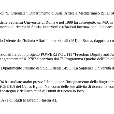
apoli “L’Orientale”, Dipartimento di Asia, Africa e Mediterraneo (SSD S
ali della Sapienza Università di Roma e nel 1999 ha conseguito un MA in
to di ricerca in Storia, istituzioni e relazioni internazionali dei paesi
riente dell’Istituto Affari Internazionali (IAI) di Roma, dapprima com
nternazionali fra cui il progetto POWER2YOUTH “Freedom Dignity and Ju
ant agreement n° 612782 finanziato dal 7° Programma Quadro dell’Unio
 il Dipartimento Italiano di Studi Orientali-ISO, La Sapienza Università 
3-94 ha studiato arabo presso l’Istituto per l’insegnamento della lingua a
(CEDEJ) del Cairo, Egitto. Nel corso delle sue attività di ricerca ha c
ostegno e dell’ospitalità di istituti di ricerca in loco.
a A) e di Studi Magrebini (fascia A).