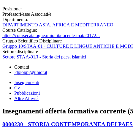
Posizione:
Professori/esse Associati/e
Dipartimento:
DIPARTIMENTO ASIA, AFRICA E MEDITERRANEO
Course Catalogue:
https://coursecatalogue.unior.it/docente-mat/20172...
Gruppo Scientifico Disciplinare
Gruppo 10/STAA-01 - CULTURE E LINGUE ANTICHE E M
Settore disciplinare
Settore STAA-01/J - Storia dei paesi islamici
Contatti
dpioppi@unior.it
Insegnamenti
Cv
Pubblicazioni
Altre Attività
Insegnamenti offerta formativa corrente (5
0000230 - STORIA CONTEMPORANEA DEI PAES