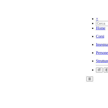
×
Home
Corsi
Insegna
Persone
Struttur
IT
E
☰