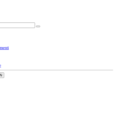
menti
e
N