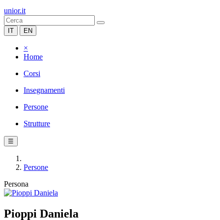
unior.it
IT
EN
×
Home
Corsi
Insegnamenti
Persone
Strutture
☰
Persone
Persona
Pioppi Daniela