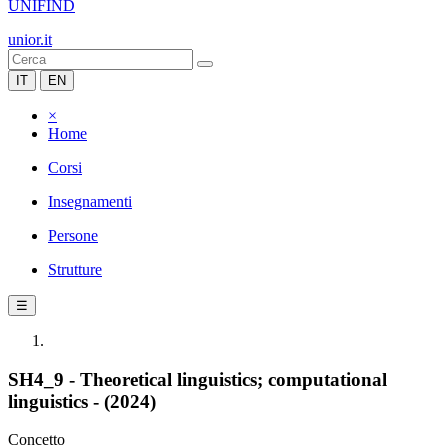
UNIFIND
unior.it
IT
EN
×
Home
Corsi
Insegnamenti
Persone
Strutture
☰
SH4_9 - Theoretical linguistics; computational
linguistics - (2024)
Concetto