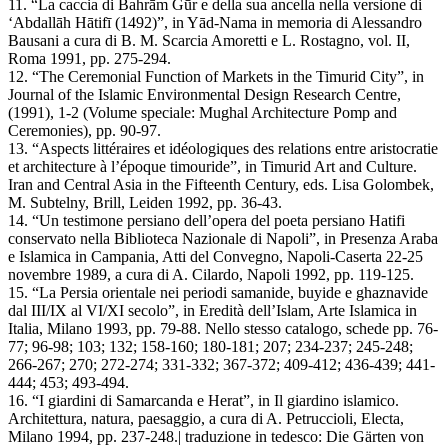
11. “La caccia di Bahrām Gūr e della sua ancella nella versione di
‘Abdallāh Hātifī (1492)”, in Yād-Nama in memoria di Alessandro
Bausani a cura di B. M. Scarcia Amoretti e L. Rostagno, vol. II,
Roma 1991, pp. 275-294.
12. “The Ceremonial Function of Markets in the Timurid City”, in
Journal of the Islamic Environmental Design Research Centre,
(1991), 1-2 (Volume speciale: Mughal Architecture Pomp and
Ceremonies), pp. 90-97.
13. “Aspects littéraires et idéologiques des relations entre aristocratie
et architecture à l’époque timouride”, in Timurid Art and Culture.
Iran and Central Asia in the Fifteenth Century, eds. Lisa Golombek,
M. Subtelny, Brill, Leiden 1992, pp. 36-43.
14. “Un testimone persiano dell’opera del poeta persiano Hatifi
conservato nella Biblioteca Nazionale di Napoli”, in Presenza Araba
e Islamica in Campania, Atti del Convegno, Napoli-Caserta 22-25
novembre 1989, a cura di A. Cilardo, Napoli 1992, pp. 119-125.
15. “La Persia orientale nei periodi samanide, buyide e ghaznavide
dal III/IX al VI/XI secolo”, in Eredità dell’Islam, Arte Islamica in
Italia, Milano 1993, pp. 79-88. Nello stesso catalogo, schede pp. 76-
77; 96-98; 103; 132; 158-160; 180-181; 207; 234-237; 245-248;
266-267; 270; 272-274; 331-332; 367-372; 409-412; 436-439; 441-
444; 453; 493-494.
16. “I giardini di Samarcanda e Herat”, in Il giardino islamico.
Architettura, natura, paesaggio, a cura di A. Petruccioli, Electa,
Milano 1994, pp. 237-248.| traduzione in tedesco: Die Gärten von