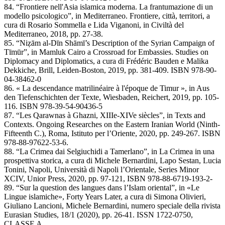
84. “Frontiere nell'Asia islamica moderna. La frantumazione di un
modello psicologico”, in Mediterraneo. Frontiere, città, territori, a
cura di Rosario Sommella e Lida Viganoni, in Civiltà del
Mediterraneo, 2018, pp. 27-38.
85. “Niẓām al-Dīn Shāmī’s Description of the Syrian Campaign of
Tīmūr”, in Mamluk Cairo a Crossroad for Embassies. Studies on
Diplomacy and Diplomatics, a cura di Frédéric Bauden e Malika
Dekkiche, Brill, Leiden-Boston, 2019, pp. 381-409. ISBN 978-90-
04-38462-0
86. « La descendance matrilinéaire à l'époque de Timur », in Aus
den Tiefenschichten der Texte, Wiesbaden, Reichert, 2019, pp. 105-
116. ISBN 978-39-54-90436-5
87. “Les Qarawnas à Ghazni, XIIIe-XIVe siècles”, in Texts and
Contexts. Ongoing Researches on the Eastern Iranian World (Ninth-
Fifteenth C.), Roma, Istituto per l’Oriente, 2020, pp. 249-267. ISBN
978-88-97622-53-6.
88. “La Crimea dai Selgiuchidi a Tamerlano”, in La Crimea in una
prospettiva storica, a cura di Michele Bernardini, Lapo Sestan, Lucia
Tonini, Napoli, Università di Napoli l’Orientale, Series Minor
XCIV, Unior Press, 2020, pp. 97-121, ISBN 978-88-6719-193-2-
89. “Sur la question des langues dans l’Islam oriental”, in «Le
Lingue islamiche», Forty Years Later, a cura di Simona Olivieri,
Giuliano Lancioni, Michele Bernardini, numero speciale della rivista
Eurasian Studies, 18/1 (2020), pp. 26-41. ISSN 1722-0750,
CLASSE A.