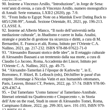
90. Insieme a Vincenzo Arsillo, “Introduzione”, in Jorge de Sena:
vent’anni di eresia, a cura di Vincenzo Arsillo, numero monografico
di Annali: Serie romanza, LXII/2 (2020), pp. 7-9.
91. “From India to Egypt: Note on a Mamluk Ewer Dating Back to
685/1298-99”, Annali. Sezione Orientale, 81, 2021, pp. 196-213.
CLASSE A.
92. Insieme ad Alberto Manco, “Il ruolo dell’università nella
mediazione culturale”, in Jihadismo e carere in Italia. Analisi,
strategie e pratiche di gestione tra sicurezza e diritti, a cura di M.
Bernardini, E. Fransca et alii, Roma, Istituto per l’Oriente C.A.
Nallino, 2021, pp. 217-232. ISBN 978-88-97622-71-0
93. “Alessandro Bausani storico delle idee”, in Il retaggio culturale
di Alessandro Bausani a un trentennio dalla sua morte, a cura di
Claudio Lo Jacono, Roma, Accademia dei Lincei, Istituto per
l’Oriente C. A. Nallino, 2021, pp. 49-75.
94. “Alexandre-Tamerlan à l’époque de Karlowitz ”, in E.
Borromeo, F. Hitzel, B. Lellouch (eds), Déchiffrer le passé d'un
empire. Hommage à Nicolas Vatin et aux humanités ottomanes,
Paris, Leuven, Bristol CT, Peeters, 2022, pp. 57-74. ISBN 978-90-
429-4367-4.
95. « Dal Tamerlano ‘Uomo famoso’ al Tamerlano-Annibale.
Itinerari orientali tra Quattrocento e Cinquecento », in Storia
dell’Arte on the road, Studi in onore di Alessandro Tomei, Roma,
Campisano Editore, 2022, pp. 299-303, tavv. 191-193, ISBN 979-
12-80956-01-9.