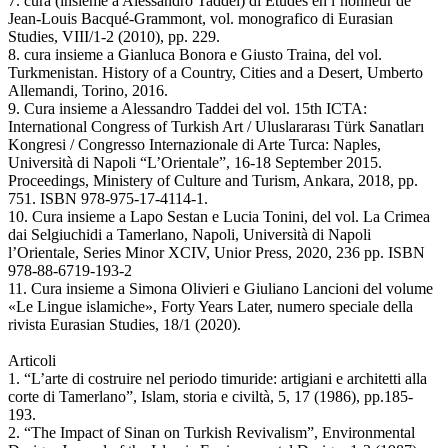
7. cura (insieme a Alessandro Taddei) di Études en l’honneur de
Jean-Louis Bacqué-Grammont, vol. monografico di Eurasian
Studies, VIII/1-2 (2010), pp. 229.
8. cura insieme a Gianluca Bonora e Giusto Traina, del vol.
Turkmenistan. History of a Country, Cities and a Desert, Umberto
Allemandi, Torino, 2016.
9. Cura insieme a Alessandro Taddei del vol. 15th ICTA:
International Congress of Turkish Art / Uluslararası Türk Sanatları
Kongresi / Congresso Internazionale di Arte Turca: Naples,
Università di Napoli “L’Orientale”, 16-18 September 2015.
Proceedings, Ministery of Culture and Turism, Ankara, 2018, pp.
751. ISBN 978-975-17-4114-1.
10. Cura insieme a Lapo Sestan e Lucia Tonini, del vol. La Crimea
dai Selgiuchidi a Tamerlano, Napoli, Università di Napoli
l’Orientale, Series Minor XCIV, Unior Press, 2020, 236 pp. ISBN
978-88-6719-193-2
11. Cura insieme a Simona Olivieri e Giuliano Lancioni del volume
«Le Lingue islamiche», Forty Years Later, numero speciale della
rivista Eurasian Studies, 18/1 (2020).
Articoli
1. “L’arte di costruire nel periodo timuride: artigiani e architetti alla
corte di Tamerlano”, Islam, storia e civiltà, 5, 17 (1986), pp.185-
193.
2. “The Impact of Sinan on Turkish Revivalism”, Environmental