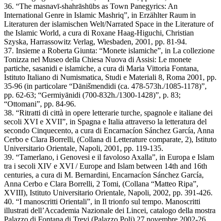
36. “The masnavī-shahrāshūbs as Town Panegyrics: An
International Genre in Islamic Mashriq”, in Erzählter Raum in
Literaturen der islamischen Welt/Narrated Space in the Literature of
the Islamic World, a cura di Roxane Haag-Higuchi, Christian
Szyska, Harrassowitz Verlag, Wiesbaden, 2001, pp. 81-94.
37. Insieme a Roberta Giunta: “Monete islamiche”, in La collezione
Tonizza nel Museo della Chiesa Nuova di Assisi: Le monete
partiche, sasanidi e islamiche, a cura di Maria Vittoria Fontana,
Istituto Italiano di Numismatica, Studi e Materiali 8, Roma 2001, pp.
35-96 (in particolare “Dānišmendidi (ca. 478-573h./1085-1178)”,
pp. 62-63; “Germiyānidi (700-832h./1300-1428)”, p. 83;
“Ottomani”, pp. 84-96.
38. “Ritratti di città in opere letterarie turche, spagnole e italiane dei
secoli XVI e XVII”, in Spagna e Italia attraverso la letteratura del
secondo Cinquecento, a cura di Encarnacíon Sánchez García, Anna
Cerbo e Clara Borrelli, (Collana di Letterature comparate, 2), Istituto
Universitario Orientale, Napoli, 2001, pp. 119-135.
39. “Tamerlano, i Genovesi e il favoloso Axalla”, in Europa e Islam
tra i secoli XIV e XVI / Europe and Islam between 14th and 16th
centuries, a cura di M. Bernardini, Encarnacíon Sánchez García,
Anna Cerbo e Clara Borrelli, 2 Tomi, (Collana “Matteo Ripa”,
XVIII), Istituto Universitario Orientale, Napoli, 2002, pp. 391-426.
40. “I manoscritti Orientali”, in Il trionfo sul tempo. Manoscritti
illustrati dell’Accademia Nazionale dei Lincei, catalogo della mostra
Palazzo di Fontana di Trevi (Palazzo Poli) 27 novembre 2002-26