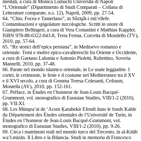
mentali, a cura di Monica Lumachi Università di Napoli
“L’Orientale” (Dipartimento di Studi Comparati – Collana di
Letterature comparate, n.s. 12), Napoli, 2009, pp. 27-54.
64. “Chio, Focea e Tamerlano”, in Sûzişât-i mü’ellefe.
Contaminazioni e spigolature turcologiche. Scritti in onore di
Giampiero Bellingeri, a cura di Vera Costantini e Matthias Kappler,
ISBN 978-88-6322-043-8, Terra Ferma, Corcetta di Mondello (TV),
2010, pp. 57-64.
65. “Re storici dell’epica persiana”, in Medioevo romanzo e
orientale. Temi e motivi epico-cavallereschi fra Oriente e Occidente,
a cura di Gaetano Lalomia e Antonio Pioletti, Rubettino, Soveria
Mannelli, 2010, pp. 37-48.
66. Parate nel mondo islamico orientale, in Le usate leggiadrie. I
cortei, le cerimonie, le feste e il costume nel Mediterraneo tra il XV
e il XVI secolo, a cura di Gemma Teresa Colesanti, Cefrasm,
Montella (AV), 2010, pp. 152-161.
67. Préface, in Études en l’honneur de Jean-Louis Bacqué-
Grammont, vol. monografico di Eurasian Studies, VIII/1-2 (2010),
pp. VII-XI.
68. Les Münşea’at de ‘Acem Ḳarabekir Efendi dans le fonds Kahle
du Département des Études orientales de l’Université de Turin, in
Études en l’honneur de Jean-Louis Bacqué-Grammont, vol.
monografico di Eurasian Studies, VIII/1-2 (2010), pp. 9-26.
69. Circa i matrimoni reali nel mondo turco del Trecento, in al-Kitāb
wa’l-mizān. Il Libro e la Bilancia. Studi in memoria di Francesco