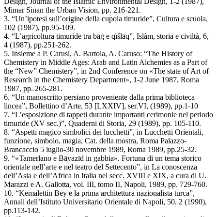
Design, Journal of the Islamic Environmental Design, 1-2 (1987),
Mimar Sinan the Urban Vision, pp. 216-221.
3. “Un’ipotesi sull’origine della cupola timuride”, Cultura e scuola,
102 (1987), pp.95-109.
4. “L’agricoltura timuride tra bāġ e qïšlāq”, Islàm, storia e civiltà, 6,
4 (1987), pp.251-262.
5. Insieme a P. Carusi, A. Bartola, A. Caruso: “The History of
Chemistery in Middle Ages: Arab and Latin Alchemies as a Part of
the “New” Chemistery”, in 2nd Conference on «The state of Art of
Research in the Chemistery Department», 1-2 June 1987, Roma
1987, pp. 265-281.
6. “Un manoscritto persiano proveniente dalla prima biblioteca
lincea”, Bollettino d’Arte, 53 [LXXIV], ser.VI, (1989), pp.1-10
7. “L’esposizione di tappeti durante importanti cerimonie nel periodo
timuride (XV sec.)”, Quaderni di Storia, 29 (1989), pp. 105-110.
8. “Aspetti magico simbolici dei lucchetti”, in Lucchetti Orientali,
funzione, simbolo, magia, Cat. della mostra, Roma Palazzo-
Brancaccio 5 luglio-30 novembre 1989, Roma 1989, pp.25-32.
9. “«Tamerlano e Bāyazīd in gabbia». Fortuna di un tema storico
orientale nell’arte e nel teatro del Settecento”, in La conoscenza
dell’Asia e dell’Africa in Italia nei secc. XVIII e XIX, a cura di U.
Marazzi e A. Gallotta, vol. III, tomo II, Napoli, 1989, pp. 729-760.
10. “Kemalettin Bey e la prima architettura nazionalista turca”,
Annali dell’Istituto Universitario Orientale di Napoli, 50, 2 (1990),
pp.113-142.