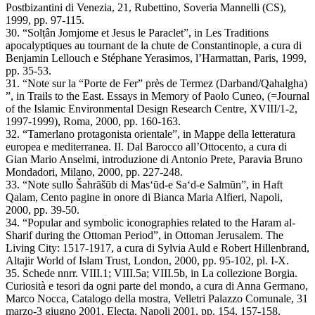
Postbizantini di Venezia, 21, Rubettino, Soveria Mannelli (CS),
1999, pp. 97-115.
30. “Solṭân Jomjome et Jesus le Paraclet”, in Les Traditions
apocalyptiques au tournant de la chute de Constantinople, a cura di
Benjamin Lellouch e Stéphane Yerasimos, l’Harmattan, Paris, 1999,
pp. 35-53.
31. “Note sur la “Porte de Fer” près de Termez (Darband/Qahalgha)
”, in Trails to the East. Essays in Memory of Paolo Cuneo, (=Journal
of the Islamic Environmental Design Research Centre, XVIII/1-2,
1997-1999), Roma, 2000, pp. 160-163.
32. “Tamerlano protagonista orientale”, in Mappe della letteratura
europea e mediterranea. II. Dal Barocco all’Ottocento, a cura di
Gian Mario Anselmi, introduzione di Antonio Prete, Paravia Bruno
Mondadori, Milano, 2000, pp. 227-248.
33. “Note sullo Šahrāšūb di Mas‘ūd-e Sa‘d-e Salmūn”, in Haft
Qalam, Cento pagine in onore di Bianca Maria Alfieri, Napoli,
2000, pp. 39-50.
34. “Popular and symbolic iconographies related to the Haram al-
Sharif during the Ottoman Period”, in Ottoman Jerusalem. The
Living City: 1517-1917, a cura di Sylvia Auld e Robert Hillenbrand,
Altajir World of Islam Trust, London, 2000, pp. 95-102, pl. I-X.
35. Schede nnrr. VIII.1; VIII.5a; VIII.5b, in La collezione Borgia.
Curiosità e tesori da ogni parte del mondo, a cura di Anna Germano,
Marco Nocca, Catalogo della mostra, Velletri Palazzo Comunale, 31
marzo-3 giugno 2001, Electa, Napoli 2001, pp. 154, 157-158.