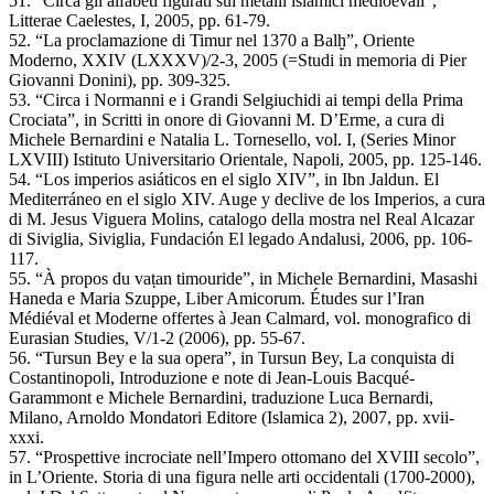
51. “Circa gli alfabeti figurati sui metalli islamici medioevali”,
Litterae Caelestes, I, 2005, pp. 61-79.
52. “La proclamazione di Timur nel 1370 a Balḫ”, Oriente
Moderno, XXIV (LXXXV)/2-3, 2005 (=Studi in memoria di Pier
Giovanni Donini), pp. 309-325.
53. “Circa i Normanni e i Grandi Selgiuchidi ai tempi della Prima
Crociata”, in Scritti in onore di Giovanni M. D’Erme, a cura di
Michele Bernardini e Natalia L. Tornesello, vol. I, (Series Minor
LXVIII) Istituto Universitario Orientale, Napoli, 2005, pp. 125-146.
54. “Los imperios asiáticos en el siglo XIV”, in Ibn Jaldun. El
Mediterráneo en el siglo XIV. Auge y declive de los Imperios, a cura
di M. Jesus Viguera Molins, catalogo della mostra nel Real Alcazar
di Siviglia, Siviglia, Fundación El legado Andalusi, 2006, pp. 106-
117.
55. “À propos du vaṭan timouride”, in Michele Bernardini, Masashi
Haneda e Maria Szuppe, Liber Amicorum. Études sur l’Iran
Médiéval et Moderne offertes à Jean Calmard, vol. monografico di
Eurasian Studies, V/1-2 (2006), pp. 55-67.
56. “Tursun Bey e la sua opera”, in Tursun Bey, La conquista di
Costantinopoli, Introduzione e note di Jean-Louis Bacqué-
Garammont e Michele Bernardini, traduzione Luca Bernardi,
Milano, Arnoldo Mondatori Editore (Islamica 2), 2007, pp. xvii-
xxxi.
57. “Prospettive incrociate nell’Impero ottomano del XVIII secolo”,
in L’Oriente. Storia di una figura nelle arti occidentali (1700-2000),