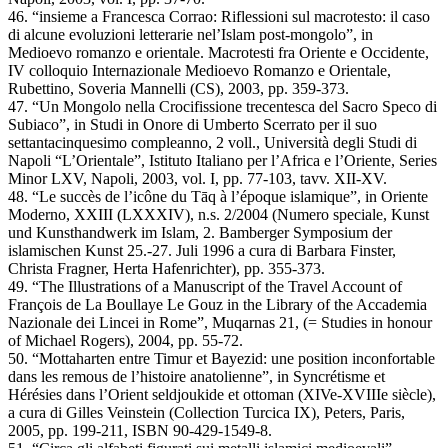
46. “insieme a Francesca Corrao: Riflessioni sul macrotesto: il caso
di alcune evoluzioni letterarie nel’Islam post-mongolo”, in
Medioevo romanzo e orientale. Macrotesti fra Oriente e Occidente,
IV colloquio Internazionale Medioevo Romanzo e Orientale,
Rubettino, Soveria Mannelli (CS), 2003, pp. 359-373.
47. “Un Mongolo nella Crocifissione trecentesca del Sacro Speco di
Subiaco”, in Studi in Onore di Umberto Scerrato per il suo
settantacinquesimo compleanno, 2 voll., Università degli Studi di
Napoli “L’Orientale”, Istituto Italiano per l’Africa e l’Oriente, Series
Minor LXV, Napoli, 2003, vol. I, pp. 77-103, tavv. XII-XV.
48. “Le succès de l’icône du Tāq à l’époque islamique”, in Oriente
Moderno, XXIII (LXXXIV), n.s. 2/2004 (Numero speciale, Kunst
und Kunsthandwerk im Islam, 2. Bamberger Symposium der
islamischen Kunst 25.-27. Juli 1996 a cura di Barbara Finster,
Christa Fragner, Herta Hafenrichter), pp. 355-373.
49. “The Illustrations of a Manuscript of the Travel Account of
François de La Boullaye Le Gouz in the Library of the Accademia
Nazionale dei Lincei in Rome”, Muqarnas 21, (= Studies in honour
of Michael Rogers), 2004, pp. 55-72.
50. “Mottaharten entre Timur et Bayezid: une position inconfortable
dans les remous de l’histoire anatolienne”, in Syncrétisme et
Hérésies dans l’Orient seldjoukide et ottoman (XIVe-XVIIIe siècle),
a cura di Gilles Veinstein (Collection Turcica IX), Peters, Paris,
2005, pp. 199-211, ISBN 90-429-1549-8.