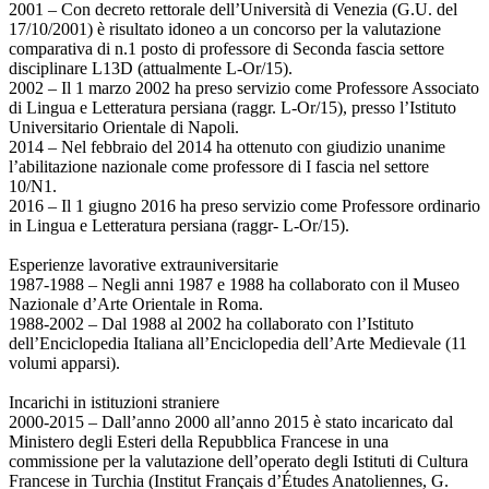
2001 – Con decreto rettorale dell’Università di Venezia (G.U. del
17/10/2001) è risultato idoneo a un concorso per la valutazione
comparativa di n.1 posto di professore di Seconda fascia settore
disciplinare L13D (attualmente L-Or/15).
2002 – Il 1 marzo 2002 ha preso servizio come Professore Associato
di Lingua e Letteratura persiana (raggr. L-Or/15), presso l’Istituto
Universitario Orientale di Napoli.
2014 – Nel febbraio del 2014 ha ottenuto con giudizio unanime
l’abilitazione nazionale come professore di I fascia nel settore
10/N1.
2016 – Il 1 giugno 2016 ha preso servizio come Professore ordinario
in Lingua e Letteratura persiana (raggr- L-Or/15).
Esperienze lavorative extrauniversitarie
1987-1988 – Negli anni 1987 e 1988 ha collaborato con il Museo
Nazionale d’Arte Orientale in Roma.
1988-2002 – Dal 1988 al 2002 ha collaborato con l’Istituto
dell’Enciclopedia Italiana all’Enciclopedia dell’Arte Medievale (11
volumi apparsi).
Incarichi in istituzioni straniere
2000-2015 – Dall’anno 2000 all’anno 2015 è stato incaricato dal
Ministero degli Esteri della Repubblica Francese in una
commissione per la valutazione dell’operato degli Istituti di Cultura
Francese in Turchia (Institut Français d’Études Anatoliennes, G.