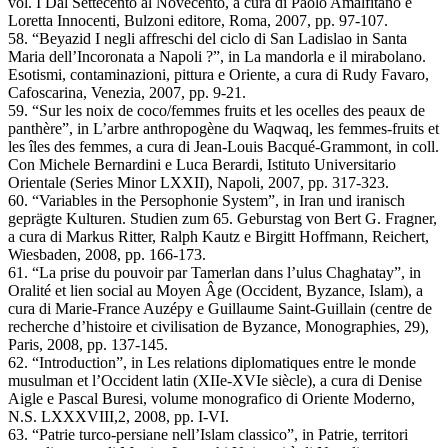
vol. I Dal Settecento al Novecento, a cura di Paolo Amalfitano e
Loretta Innocenti, Bulzoni editore, Roma, 2007, pp. 97-107.
58. “Beyazid I negli affreschi del ciclo di San Ladislao in Santa
Maria dell’Incoronata a Napoli ?”, in La mandorla e il mirabolano.
Esotismi, contaminazioni, pittura e Oriente, a cura di Rudy Favaro,
Cafoscarina, Venezia, 2007, pp. 9-21.
59. “Sur les noix de coco/femmes fruits et les ocelles des peaux de
panthère”, in L’arbre anthropogène du Waqwaq, les femmes-fruits et
les îles des femmes, a cura di Jean-Louis Bacqué-Grammont, in coll.
Con Michele Bernardini e Luca Berardi, Istituto Universitario
Orientale (Series Minor LXXII), Napoli, 2007, pp. 317-323.
60. “Variables in the Persophonie System”, in Iran und iranisch
geprägte Kulturen. Studien zum 65. Geburstag von Bert G. Fragner,
a cura di Markus Ritter, Ralph Kautz e Birgitt Hoffmann, Reichert,
Wiesbaden, 2008, pp. 166-173.
61. “La prise du pouvoir par Tamerlan dans l’ulus Chaghatay”, in
Oralité et lien social au Moyen Âge (Occident, Byzance, Islam), a
cura di Marie-France Auzépy e Guillaume Saint-Guillain (centre de
recherche d’histoire et civilisation de Byzance, Monographies, 29),
Paris, 2008, pp. 137-145.
62. “Introduction”, in Les relations diplomatiques entre le monde
musulman et l’Occident latin (XIIe-XVIe siècle), a cura di Denise
Aigle e Pascal Buresi, volume monografico di Oriente Moderno,
N.S. LXXXVIII,2, 2008, pp. I-VI.
63. “Patrie turco-persiane nell’Islam classico”, in Patrie, territori