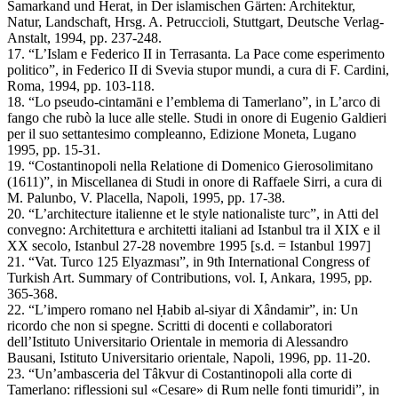
Samarkand und Herat, in Der islamischen Gärten: Architektur,
Natur, Landschaft, Hrsg. A. Petruccioli, Stuttgart, Deutsche Verlag-
Anstalt, 1994, pp. 237-248.
17. “L’Islam e Federico II in Terrasanta. La Pace come esperimento
politico”, in Federico II di Svevia stupor mundi, a cura di F. Cardini,
Roma, 1994, pp. 103-118.
18. “Lo pseudo-cintamāni e l’emblema di Tamerlano”, in L’arco di
fango che rubò la luce alle stelle. Studi in onore di Eugenio Galdieri
per il suo settantesimo compleanno, Edizione Moneta, Lugano
1995, pp. 15-31.
19. “Costantinopoli nella Relatione di Domenico Gierosolimitano
(1611)”, in Miscellanea di Studi in onore di Raffaele Sirri, a cura di
M. Palunbo, V. Placella, Napoli, 1995, pp. 17-38.
20. “L’architecture italienne et le style nationaliste turc”, in Atti del
convegno: Architettura e architetti italiani ad Istanbul tra il XIX e il
XX secolo, Istanbul 27-28 novembre 1995 [s.d. = Istanbul 1997]
21. “Vat. Turco 125 Elyazması”, in 9th International Congress of
Turkish Art. Summary of Contributions, vol. I, Ankara, 1995, pp.
365-368.
22. “L’impero romano nel Ḥabib al-siyar di Xândamir”, in: Un
ricordo che non si spegne. Scritti di docenti e collaboratori
dell’Istituto Universitario Orientale in memoria di Alessandro
Bausani, Istituto Universitario orientale, Napoli, 1996, pp. 11-20.
23. “Un’ambasceria del Tâkvur di Costantinopoli alla corte di
Tamerlano: riflessioni sul «Cesare» di Rum nelle fonti timuridi”, in