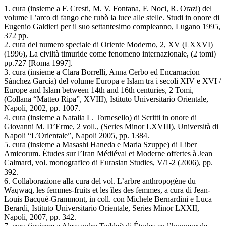
1. cura (insieme a F. Cresti, M. V. Fontana, F. Noci, R. Orazi) del
volume L’arco di fango che rubò la luce alle stelle. Studi in onore di
Eugenio Galdieri per il suo settantesimo compleanno, Lugano 1995,
372 pp.
2. cura del numero speciale di Oriente Moderno, 2, XV (LXXVI)
(1996), La civiltà timuride come fenomeno internazionale, (2 tomi)
pp.727 [Roma 1997].
3. cura (insieme a Clara Borrelli, Anna Cerbo ed Encarnacíon
Sánchez García) del volume Europa e Islam tra i secoli XIV e XVI /
Europe and Islam between 14th and 16th centuries, 2 Tomi,
(Collana “Matteo Ripa”, XVIII), Istituto Universitario Orientale,
Napoli, 2002, pp. 1007.
4. cura (insieme a Natalia L. Tornesello) di Scritti in onore di
Giovanni M. D’Erme, 2 voll., (Series Minor LXVIII), Università di
Napoli “L’Orientale”, Napoli 2005, pp. 1384.
5. cura (insieme a Masashi Haneda e Maria Szuppe) di Liber
Amicorum. Études sur l’Iran Médiéval et Moderne offertes à Jean
Calmard, vol. monografico di Eurasian Studies, V/1-2 (2006), pp.
392.
6. Collaborazione alla cura del vol. L’arbre anthropogène du
Waqwaq, les femmes-fruits et les îles des femmes, a cura di Jean-
Louis Bacqué-Grammont, in coll. con Michele Bernardini e Luca
Berardi, Istituto Universitario Orientale, Series Minor LXXII,
Napoli, 2007, pp. 342.