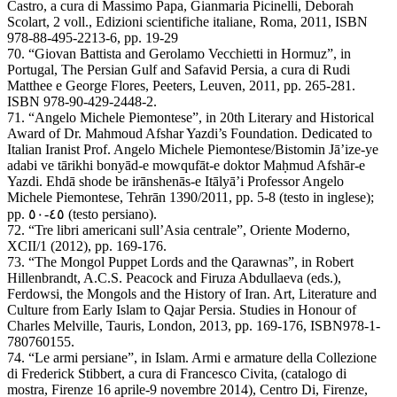
Castro, a cura di Massimo Papa, Gianmaria Picinelli, Deborah
Scolart, 2 voll., Edizioni scientifiche italiane, Roma, 2011, ISBN
978-88-495-2213-6, pp. 19-29
70. “Giovan Battista and Gerolamo Vecchietti in Hormuz”, in
Portugal, The Persian Gulf and Safavid Persia, a cura di Rudi
Matthee e George Flores, Peeters, Leuven, 2011, pp. 265-281.
ISBN 978-90-429-2448-2.
71. “Angelo Michele Piemontese”, in 20th Literary and Historical
Award of Dr. Mahmoud Afshar Yazdi’s Foundation. Dedicated to
Italian Iranist Prof. Angelo Michele Piemontese/Bistomin Jā’ize-ye
adabi ve tārikhi bonyād-e mowqufāt-e doktor Maḥmud Afshār-e
Yazdi. Ehdā shode be irānshenās-e Itālyā’i Professor Angelo
Michele Piemontese, Tehrān 1390/2011, pp. 5-8 (testo in inglese);
pp. ٤٥-٥٠ (testo persiano).
72. “Tre libri americani sull’Asia centrale”, Oriente Moderno,
XCII/1 (2012), pp. 169-176.
73. “The Mongol Puppet Lords and the Qarawnas”, in Robert
Hillenbrandt, A.C.S. Peacock and Firuza Abdullaeva (eds.),
Ferdowsi, the Mongols and the History of Iran. Art, Literature and
Culture from Early Islam to Qajar Persia. Studies in Honour of
Charles Melville, Tauris, London, 2013, pp. 169-176, ISBN978-1-
780760155.
74. “Le armi persiane”, in Islam. Armi e armature della Collezione
di Frederick Stibbert, a cura di Francesco Civita, (catalogo di
mostra, Firenze 16 aprile-9 novembre 2014), Centro Di, Firenze,