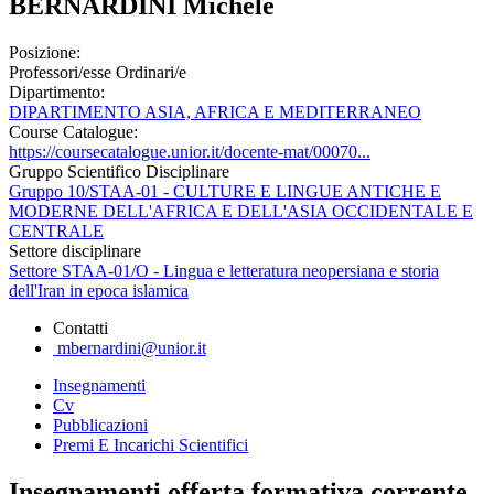
BERNARDINI Michele
Posizione:
Professori/esse Ordinari/e
Dipartimento:
DIPARTIMENTO ASIA, AFRICA E MEDITERRANEO
Course Catalogue:
https://coursecatalogue.unior.it/docente-mat/00070...
Gruppo Scientifico Disciplinare
Gruppo 10/STAA-01 - CULTURE E LINGUE ANTICHE E
MODERNE DELL'AFRICA E DELL'ASIA OCCIDENTALE E
CENTRALE
Settore disciplinare
Settore STAA-01/O - Lingua e letteratura neopersiana e storia
dell'Iran in epoca islamica
Contatti
mbernardini@unior.it
Insegnamenti
Cv
Pubblicazioni
Premi E Incarichi Scientifici
Insegnamenti offerta formativa corrente