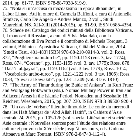
2014, pp. 61-77, ISBN 978-88-7038-519-9.
75. “Nota su un’accusa di mazdakismo in epoca ilkhanide”, in
Labor Limae. Atti in onore di Carmela Baffioni, a cura di Antonella
Straface, Carlo De Angelo e Andrea Manzo, 2 voll., Studi
Magrebini, NS. XII-XIII (2014-2015), pp. 81-90, ISSN 0585-4354.
76. Schede nel Catalogo dei codici miniati della Biblioteca Vaticana,
I, I manoscritti Rossiani, a cura di Silvia Maddalo, con la
collaborazione di Eva Ponzi e il contributo di Michela Torquati, 3
volumi, Biblioteca Apostolica Vaticana, Città del Vaticano, 2014
[Studi e Testi, 481-483] ISBN 978-88-210-0914-3, vol. 2: Ross.
872, “Preghiere arabo-turche”, pp. 1150-1153 (vol. 3, tav. 1774);
Ross, 874, “Corano”, pp. 1153-1155 (vol. 3, tav. 1775); Ross. 878,
“Dalā’il al-ḫayrat”, pp. 1159-1162 (vol. 3 tav. 1779); Ross. 1014,
“Vocabolario arabo-turco”, pp. 1221-1222 (vol. 3 tav. 1805); Ross.
1033, “Ṣuwar al-kawākib”, pp. 1231-1249 (vol. 3 tav. 1810).
77. “The Army of Timur during the Battle of Ankara”, in Kurt Franz
and Wolfgang Holzwarth (eds.). Nomad Military Power in Iran and
Adjacent Areas in the Islamic Period. Nomaden und Sesshafte 18,
Reichert, Wiesbaden, 2015, pp. 207-230. ISBN 978-3-89500-920-4
78. “Un cas de ‘vérisme’ littéraire timouride. Le conte du mercredi
dans les Haft Manẓar de ‘Abd Allāh Hātifī”, in Cahiers d’Asie
centrale 24, 2015, pp. 105-126 (vol. spécial Littérature et société en
Asie centrale : Nouvelles sources pour l’étude des relations entre
culture et pouvoir du XVe siècle jusqu’à nos jours, eds. Gulnara
Aitpaeva et Marc Toutant, ISBN 978-2-84743-112-4),