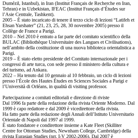
Dumézil, Istanbul), in Iran (Institut Français de Recherche en Iran,
Tehran) e in Uzbekistan, IFEAC (Institut Français d’Études sur
l’Asie Centrale, Tashkent).
2005 – È stato incaricato di tenere il terzo ciclo di lezioni “Latifeh et
Ehsan Yarshater” (21, 23, 25, 28, 30 novembre 2005) presso il
Collège de France a Parigi.
2010 – Nel 2010 è entrato a far parte del comitato scientifico della
BULAC (Bibliothèque Universitaire des Langues et Civilisations),
nell’ambito della costituzione di una nuova biblioteca orientalistica a
Parigi.
2019 – È stato eletto presidente del Comitato internazionale per i
congressi di arte turca, con sede presso il ministero della cultura e
del turismo, ad Ankara.
2022 – Ha tenuto dal 10 gennaio al 10 febbraio, un ciclo di lezioni
presso l’École des Hautes Études en Sciences Sociales a Parigi e
l’Università di Orléans, in qualità di visiting professor.
Partecipazione a comitati editoriali e direzione di riviste
Dal 1996 fa parte della redazione della rivista Oriente Moderno. Dal
1999 è capo redattore e dal 2009 è vicedirettore della rivista.
Ha fatto parte della redazione degli Annali dell’Istituto Universitario
Orientale di Napoli dal 1997 al 1999.
È stato fondatore e condirettore insieme a Kate Fleet (Skilliter
Centre for Ottoman Studies, Newnham College, Cambridge) della
rivista Eurasian Studies (nrr. I-V 2002-2006). Dal 2007 è