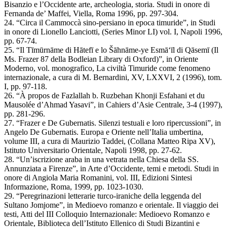
Bisanzio e l’Occidente arte, archeologia, storia. Studi in onore di
Fernanda de’ Maffei, Viella, Roma 1996, pp. 297-304.
24. “Circa il Cammoccà sino-persiano in epoca timuride”, in Studi
in onore di Lionello Lanciotti, (Series Minor LI) vol. I, Napoli 1996,
pp. 67-74.
25. “Il Tīmūrnāme di Hātefī e lo Šāhnāme-ye Esmā‘īl di Qāsemī (Il
Ms. Frazer 87 della Bodleian Library di Oxford)”, in Oriente
Moderno, vol. monografico, La civiltà Timuride come fenomeno
internazionale, a cura di M. Bernardini, XV, LXXVI, 2 (1996), tom.
I, pp. 97-118.
26. “À propos de Fazlallah b. Ruzbehan Khonji Esfahani et du
Mausolée d’Ahmad Yasavi”, in Cahiers d’Asie Centrale, 3-4 (1997),
pp. 281-296.
27. “Frazer e De Gubernatis. Silenzi testuali e loro ripercussioni”, in
Angelo De Gubernatis. Europa e Oriente nell’Italia umbertina,
volume III, a cura di Maurizio Taddei, (Collana Matteo Ripa XV),
Istituto Universitario Orientale, Napoli 1998, pp. 27-62.
28. “Un’iscrizione araba in una vetrata nella Chiesa della SS.
Annunziata a Firenze”, in Arte d’Occidente, temi e metodi. Studi in
onore di Angiola Maria Romanini, vol. III, Edizioni Sintesi
Informazione, Roma, 1999, pp. 1023-1030.
29. “Peregrinazioni letterarie turco-iraniche della leggenda del
Sultano Jomjome”, in Medioevo romanzo e orientale. Il viaggio dei
testi, Atti del III Colloquio Internazionale: Medioevo Romanzo e
Orientale, Biblioteca dell’Istituto Ellenico di Studi Bizantini e