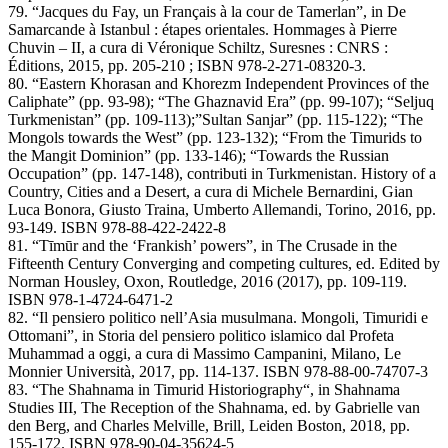
79. “Jacques du Fay, un Français à la cour de Tamerlan”, in De
Samarcande à Istanbul : étapes orientales. Hommages à Pierre
Chuvin – II, a cura di Véronique Schiltz, Suresnes : CNRS :
Éditions, 2015, pp. 205-210 ; ISBN 978-2-271-08320-3.
80. “Eastern Khorasan and Khorezm Independent Provinces of the
Caliphate” (pp. 93-98); “The Ghaznavid Era” (pp. 99-107); “Seljuq
Turkmenistan” (pp. 109-113);”Sultan Sanjar” (pp. 115-122); “The
Mongols towards the West” (pp. 123-132); “From the Timurids to
the Mangit Dominion” (pp. 133-146); “Towards the Russian
Occupation” (pp. 147-148), contributi in Turkmenistan. History of a
Country, Cities and a Desert, a cura di Michele Bernardini, Gian
Luca Bonora, Giusto Traina, Umberto Allemandi, Torino, 2016, pp.
93-149. ISBN 978-88-422-2422-8
81. “Tīmūr and the ‘Frankish’ powers”, in The Crusade in the
Fifteenth Century Converging and competing cultures, ed. Edited by
Norman Housley, Oxon, Routledge, 2016 (2017), pp. 109-119.
ISBN 978-1-4724-6471-2
82. “Il pensiero politico nell’Asia musulmana. Mongoli, Timuridi e
Ottomani”, in Storia del pensiero politico islamico dal Profeta
Muhammad a oggi, a cura di Massimo Campanini, Milano, Le
Monnier Università, 2017, pp. 114-137. ISBN 978-88-00-74707-3
83. “The Shahnama in Timurid Historiography“, in Shahnama
Studies III, The Reception of the Shahnama, ed. by Gabrielle van
den Berg, and Charles Melville, Brill, Leiden Boston, 2018, pp.
155-172. ISBN 978-90-04-35624-5