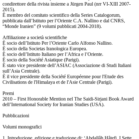
condirettore della rivista insieme a Jürgen Paul (nrr VI-XIII 2007-
2015).
È membro del comitato scientifico della Series Catalogorum,
pubblicata dall’Istituto per l’Oriente C.A. Nallino e dal CNRS,
“Monde Iranien” (9 volumi pubblicati 2004-2018).
Affiliazione a società scientifiche
È socio dell’Istituto Per l’Oriente Carlo Alfonso Nallino.
È socio della Societas Iranologica Europea.
È socio dell’Istituto Italiano per l’Africa e l’Oriente.
È socio della Société Asiatique (Parigi).
È stato vice presidente dell’ASIAC (Associazione di Studi Italiani
sull’Asia Centrale).
È il vice presidente della Société Européenne pour l'Etude des
Civilisations de l'Himalaya et de l'Asie Centrale (Parigi).
Premi
2010 – First Honorable Mention nel The Saidi-Sirjani Book Award
dell’International Society for Iranian Studies (USA).
Pubblicazioni
Volumi monografici
1. Introduzione, edizione e traduzione di: ‘Abdallâh Hâtefi, I Sette