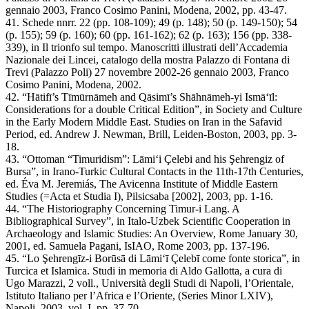
gennaio 2003, Franco Cosimo Panini, Modena, 2002, pp. 43-47.
41. Schede nnrr. 22 (pp. 108-109); 49 (p. 148); 50 (p. 149-150); 54
(p. 155); 59 (p. 160); 60 (pp. 161-162); 62 (p. 163); 156 (pp. 338-
339), in Il trionfo sul tempo. Manoscritti illustrati dell’Accademia
Nazionale dei Lincei, catalogo della mostra Palazzo di Fontana di
Trevi (Palazzo Poli) 27 novembre 2002-26 gennaio 2003, Franco
Cosimo Panini, Modena, 2002.
42. “Hātifī’s Tīmūrnāmeh and Qāsimī’s Shāhnāmeh-yi Ismā‘īl:
Considerations for a double Critical Edition”, in Society and Culture
in the Early Modern Middle East. Studies on Iran in the Safavid
Period, ed. Andrew J. Newman, Brill, Leiden-Boston, 2003, pp. 3-
18.
43. “Ottoman “Timuridism”: Lāmi‘i Çelebi and his Şehrengiz of
Bursa”, in Irano-Turkic Cultural Contacts in the 11th-17th Centuries,
ed. Éva M. Jeremiás, The Avicenna Institute of Middle Eastern
Studies (=Acta et Studia I), Pilsicsaba [2002], 2003, pp. 1-16.
44. “The Historiography Concerning Timur-i Lang. A
Bibliographical Survey”, in Italo-Uzbek Scientific Cooperation in
Archaeology and Islamic Studies: An Overview, Rome January 30,
2001, ed. Samuela Pagani, IsIAO, Rome 2003, pp. 137-196.
45. “Lo Şehrengīz-i Borūsā di Lāmi‘ī Çelebī come fonte storica”, in
Turcica et Islamica. Studi in memoria di Aldo Gallotta, a cura di
Ugo Marazzi, 2 voll., Università degli Studi di Napoli, l’Orientale,
Istituto Italiano per l’Africa e l’Oriente, (Series Minor LXIV),
Napoli, 2003, vol. I, pp. 37-70.