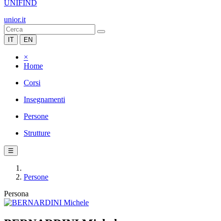
UNIFIND
unior.it
IT
EN
×
Home
Corsi
Insegnamenti
Persone
Strutture
☰
Persone
Persona