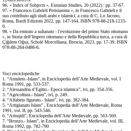
96. « Index of Subjects », Eurasian Studies, 20 (2022) : pp. 37-67.
97. « Francesco Gabrieli Perisianista », in Francesco Gabrieli e il
suo contributo agli studi arabi e islamici, a cura di C. Lo Jacono,
Roma, Bardi Edizioni 2022, pp. 147-164. ISBN 978-88-218-1233-
0.
98. « Da emirato a sultanato : l’evoluzione del primo Stato ottomano
», in Storia dell’Impero ottomano e della Repubblica turca, a cura di
Çiğdem Oğuz, Scholé Morcelliana, Brescia, 2023, pp. 17-39. ISBN
978-88-284-0486-6.
Voci enciclopediche
1. “Amuleto.-Islam”, in Enciclopedia dell’Arte Medievale, vol. I
Roma 1991, pp. 533-537.
2. “Alessandria d’Egitto.- Epoca islamica”, ivi, pp. 354-356.
3. “Agricoltura.- Islam”, ivi, p. 249.
4. “Alfabeto figurato.- Islam”, ivi, pp. 382-384.
5. “Artigianato Islam” , Enciclopedia dell’Arte Medievale, Roma
1991, vol. II, pp. 543-546.
6. “Artuqidi”, Enciclopedia dell’Arte Medievale, pp. 563-569.
7. “Bronzo.- Islam”, in Enciclopedia dell’Arte Medievale, vol. III,
Roma 1992, pp. 782-790