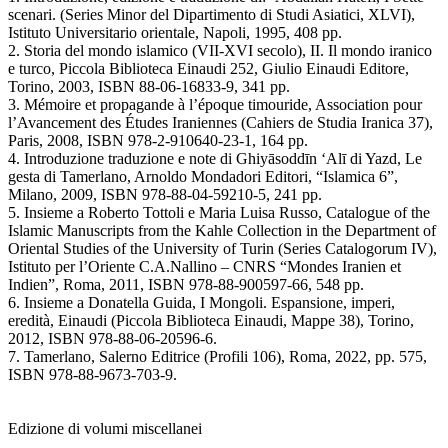
scenari. (Series Minor del Dipartimento di Studi Asiatici, XLVI),
Istituto Universitario orientale, Napoli, 1995, 408 pp.
2. Storia del mondo islamico (VII-XVI secolo), II. Il mondo iranico
e turco, Piccola Biblioteca Einaudi 252, Giulio Einaudi Editore,
Torino, 2003, ISBN 88-06-16833-9, 341 pp.
3. Mémoire et propagande à l’époque timouride, Association pour
l’Avancement des Études Iraniennes (Cahiers de Studia Iranica 37),
Paris, 2008, ISBN 978-2-910640-23-1, 164 pp.
4. Introduzione traduzione e note di Ghiyāsoddīn ‘Alī di Yazd, Le
gesta di Tamerlano, Arnoldo Mondadori Editori, “Islamica 6”,
Milano, 2009, ISBN 978-88-04-59210-5, 241 pp.
5. Insieme a Roberto Tottoli e Maria Luisa Russo, Catalogue of the
Islamic Manuscripts from the Kahle Collection in the Department of
Oriental Studies of the University of Turin (Series Catalogorum IV),
Istituto per l’Oriente C.A.Nallino – CNRS “Mondes Iranien et
Indien”, Roma, 2011, ISBN 978-88-900597-66, 548 pp.
6. Insieme a Donatella Guida, I Mongoli. Espansione, imperi,
eredità, Einaudi (Piccola Biblioteca Einaudi, Mappe 38), Torino,
2012, ISBN 978-88-06-20596-6.
7. Tamerlano, Salerno Editrice (Profili 106), Roma, 2022, pp. 575,
ISBN 978-88-9673-703-9.
Edizione di volumi miscellanei