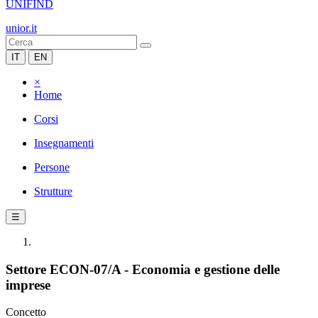
UNIFIND
unior.it
IT
EN
×
Home
Corsi
Insegnamenti
Persone
Strutture
☰
Settore ECON-07/A - Economia e gestione delle
imprese
Concetto