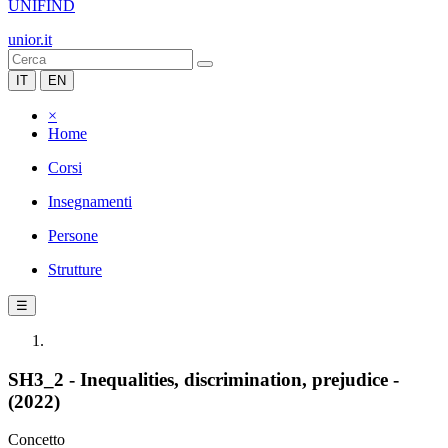
UNIFIND
unior.it
IT
EN
×
Home
Corsi
Insegnamenti
Persone
Strutture
☰
SH3_2 - Inequalities, discrimination, prejudice -
(2022)
Concetto