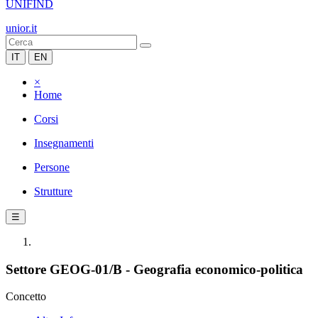
UNIFIND
unior.it
IT
EN
×
Home
Corsi
Insegnamenti
Persone
Strutture
☰
Settore GEOG-01/B - Geografia economico-politica
Concetto