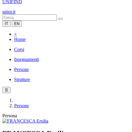
UNIFIND
unior.it
IT
EN
×
Home
Corsi
Insegnamenti
Persone
Strutture
☰
Persone
Persona