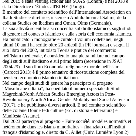
Nel 2015 è stata visiting scholar alla SOAS (Londra) e nel 2018 è
stata Directrice d’Études all'EPHE (Parigi).
È membro del comitato scientifico dell’International Association on
Ibadi Studies e direttrice, insieme a Abdulrahman al-Salimi, della
collana Studies on Ibadism and Oman, Olms (Germania).
La sua attività scientifica si concentra sul diritto islamico, sugli studi
di genere nel contesto islamico e sulla storia dell’economia islamica.
Ha pubblicato 5 monografie e curato 3 volumi collettanei; negli
ultimi 10 anni ha scritto oltre 20 articoli (in PR journals) e saggi. Il
suo libro del 2002, intitolato Teoria e pratica del commercio
nell’islam medievale, è considerato una pietra miliare nel campo
degli studi sull’ibadismo e sul primo Islam (recensione in JSAI
2004/29). Il suo libro Economia, religione e morale nell'islam
(Carocci 2013) è il primo tentativo di ricostruzione completa del
pensiero economico islamico in italiano.
Nel campo degli studi di genere ha partecipato al progetto
“Musulmane d'Italia”; ha coeditato il numero speciale di Studi
Magrebini/North African Studies Emerging Actors in Post-
Revolutionary North Africa. Gender Mobility and Social Activism
(2017), e ha pubblicato diversi articoli. È nel comitato scientifico
delle collane Donne fedi culture (Ed. di storia e letteratura) e
Manifesta (Astarte).
Dal 2023 partecipa al progetto « Faire société: modèles normatifs et
hétéronomie dans les islams minoritaires » finanziato dall'Institut
français d'islamologie, diretto da C. Aillet (Univ. Lumière Lyon 2).