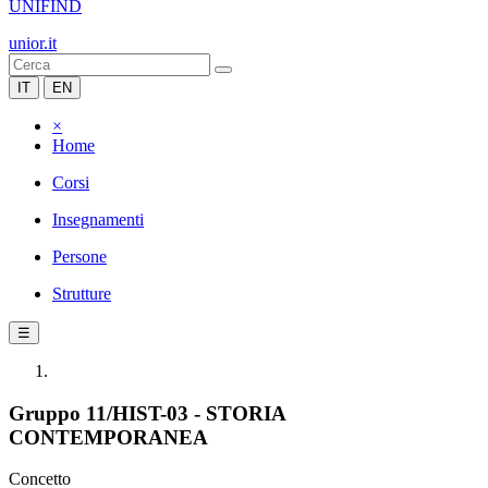
UNIFIND
unior.it
IT
EN
×
Home
Corsi
Insegnamenti
Persone
Strutture
☰
Gruppo 11/HIST-03 - STORIA
CONTEMPORANEA
Concetto