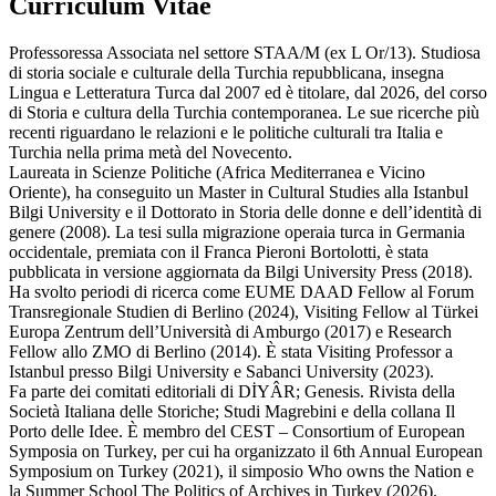
Curriculum Vitae
Professoressa Associata nel settore STAA/M (ex L Or/13). Studiosa
di storia sociale e culturale della Turchia repubblicana, insegna
Lingua e Letteratura Turca dal 2007 ed è titolare, dal 2026, del corso
di Storia e cultura della Turchia contemporanea. Le sue ricerche più
recenti riguardano le relazioni e le politiche culturali tra Italia e
Turchia nella prima metà del Novecento.
Laureata in Scienze Politiche (Africa Mediterranea e Vicino
Oriente), ha conseguito un Master in Cultural Studies alla Istanbul
Bilgi University e il Dottorato in Storia delle donne e dell’identità di
genere (2008). La tesi sulla migrazione operaia turca in Germania
occidentale, premiata con il Franca Pieroni Bortolotti, è stata
pubblicata in versione aggiornata da Bilgi University Press (2018).
Ha svolto periodi di ricerca come EUME DAAD Fellow al Forum
Transregionale Studien di Berlino (2024), Visiting Fellow al Türkei
Europa Zentrum dell’Università di Amburgo (2017) e Research
Fellow allo ZMO di Berlino (2014). È stata Visiting Professor a
Istanbul presso Bilgi University e Sabanci University (2023).
Fa parte dei comitati editoriali di DİYÂR; Genesis. Rivista della
Società Italiana delle Storiche; Studi Magrebini e della collana Il
Porto delle Idee. È membro del CEST – Consortium of European
Symposia on Turkey, per cui ha organizzato il 6th Annual European
Symposium on Turkey (2021), il simposio Who owns the Nation e
la Summer School The Politics of Archives in Turkey (2026).