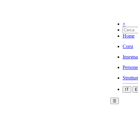
×
Home
Corsi
Insegna
Persone
Struttur
IT
E
☰