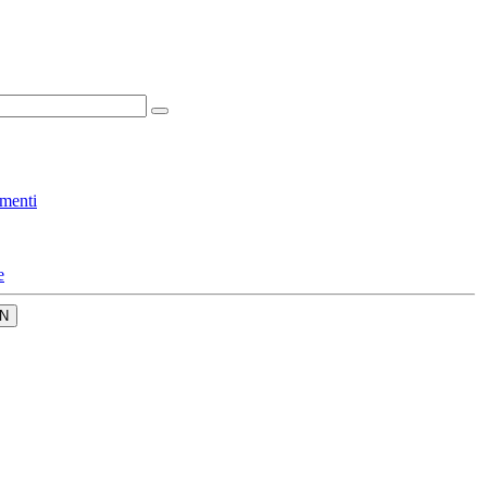
menti
e
N