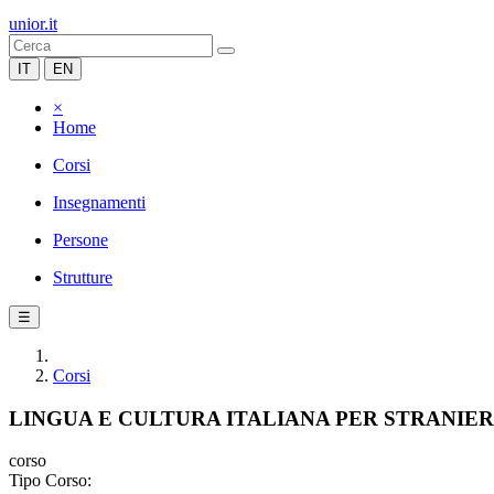
unior.it
IT
EN
×
Home
Corsi
Insegnamenti
Persone
Strutture
☰
Corsi
LINGUA E CULTURA ITALIANA PER STRANIER
corso
Tipo Corso: