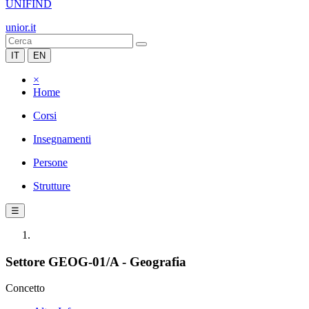
UNIFIND
unior.it
IT
EN
×
Home
Corsi
Insegnamenti
Persone
Strutture
☰
Settore GEOG-01/A - Geografia
Concetto