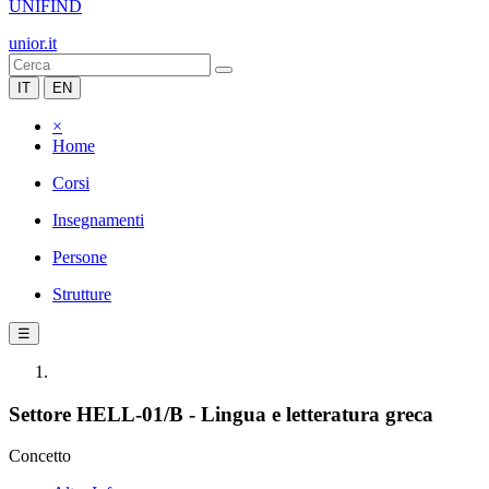
UNIFIND
unior.it
IT
EN
×
Home
Corsi
Insegnamenti
Persone
Strutture
☰
Settore HELL-01/B - Lingua e letteratura greca
Concetto