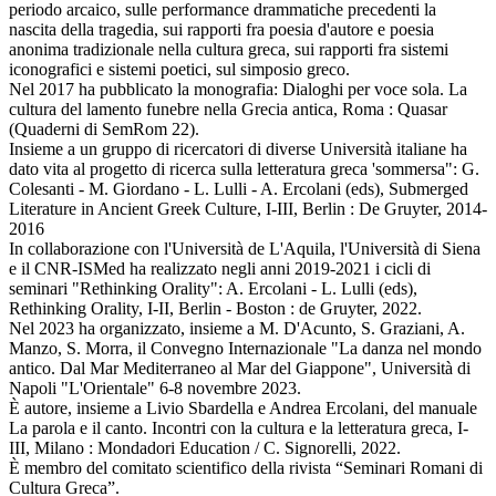
periodo arcaico, sulle performance drammatiche precedenti la
nascita della tragedia, sui rapporti fra poesia d'autore e poesia
anonima tradizionale nella cultura greca, sui rapporti fra sistemi
iconografici e sistemi poetici, sul simposio greco.
Nel 2017 ha pubblicato la monografia: Dialoghi per voce sola. La
cultura del lamento funebre nella Grecia antica, Roma : Quasar
(Quaderni di SemRom 22).
Insieme a un gruppo di ricercatori di diverse Università italiane ha
dato vita al progetto di ricerca sulla letteratura greca 'sommersa": G.
Colesanti - M. Giordano - L. Lulli - A. Ercolani (eds), Submerged
Literature in Ancient Greek Culture, I-III, Berlin : De Gruyter, 2014-
2016
In collaborazione con l'Università de L'Aquila, l'Università di Siena
e il CNR-ISMed ha realizzato negli anni 2019-2021 i cicli di
seminari "Rethinking Orality": A. Ercolani - L. Lulli (eds),
Rethinking Orality, I-II, Berlin - Boston : de Gruyter, 2022.
Nel 2023 ha organizzato, insieme a M. D'Acunto, S. Graziani, A.
Manzo, S. Morra, il Convegno Internazionale "La danza nel mondo
antico. Dal Mar Mediterraneo al Mar del Giappone", Università di
Napoli "L'Orientale" 6-8 novembre 2023.
È autore, insieme a Livio Sbardella e Andrea Ercolani, del manuale
La parola e il canto. Incontri con la cultura e la letteratura greca, I-
III, Milano : Mondadori Education / C. Signorelli, 2022.
È membro del comitato scientifico della rivista “Seminari Romani di
Cultura Greca”.