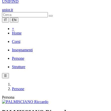
UNIFIND
unior.it
IT
EN
×
Home
Corsi
Insegnamenti
Persone
Strutture
☰
Persone
Persona