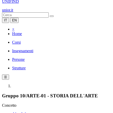
UNIFIND
unior.it
IT
EN
×
Home
Corsi
Insegnamenti
Persone
Strutture
☰
Gruppo 10/ARTE-01 - STORIA DELL'ARTE
Concetto