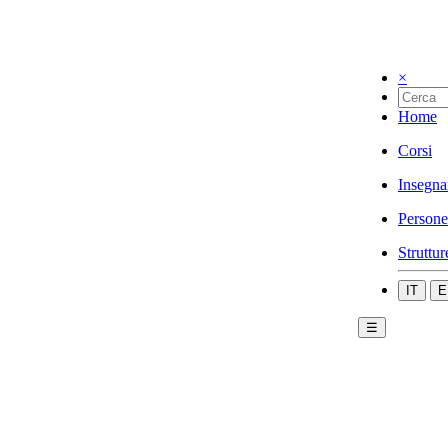
×
Home
Corsi
Insegna
Persone
Struttur
IT
E
☰