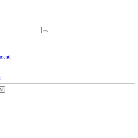
menti
e
N