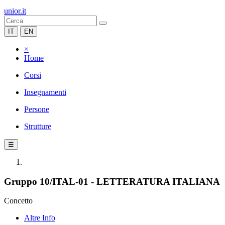
unior.it
IT
EN
×
Home
Corsi
Insegnamenti
Persone
Strutture
☰
Gruppo 10/ITAL-01 - LETTERATURA ITALIANA
Concetto
Altre Info