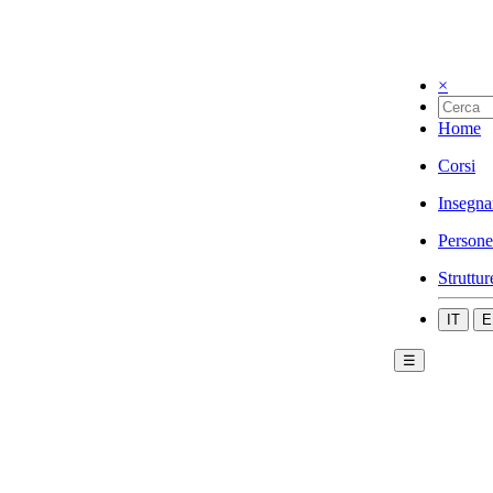
×
Home
Corsi
Insegna
Persone
Struttur
IT
E
☰