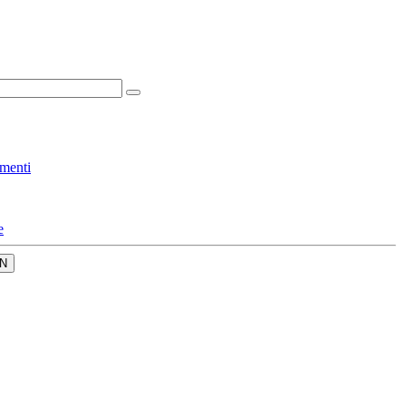
menti
e
N