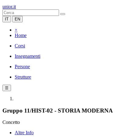
unior.it
IT
EN
×
Home
Corsi
Insegnamenti
Persone
Strutture
☰
Gruppo 11/HIST-02 - STORIA MODERNA
Concetto
Altre Info