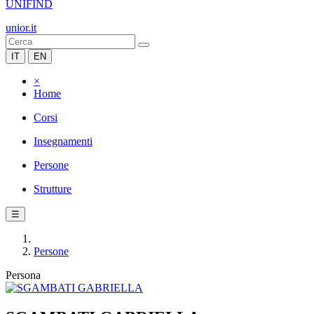
UNIFIND
unior.it
IT
EN
×
Home
Corsi
Insegnamenti
Persone
Strutture
☰
Persone
Persona