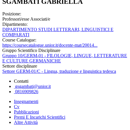
SGAMBATI GABRIELLA
Posizione:
Professori/esse Associati/e
Dipartimento:
DIPARTIMENTO STUDI LETTERARI, LINGUISTICI E
COMPARATI
Course Catalogue:
https://coursecatalogue.unior.it/docente-mat/20014...
Gruppo Scientifico Disciplinare
Gruppo 10/GERM-01 - FILOLOGIE, LINGUE, LETTERATURE
E CULTURE GERMANICHE
Settore disciplinare
Settore GERM-01/C - Lingua, traduzione e linguistica tedesca
Contatti
gsgambati@unior.it
0816909826
Insegnamenti
Cv
Pubblicazioni
Premi E Incarichi Scientifici
Altre Attività