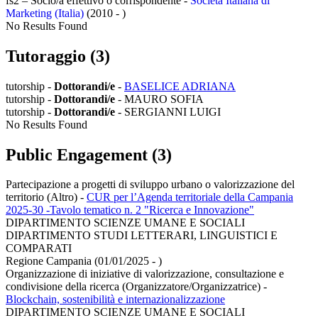
fs2 – Socio/a effettivo o corrispondente -
Società Italiana di
Marketing (Italia)
(2010 - )
No Results Found
Tutoraggio (3)
tutorship -
Dottorandi/e
-
BASELICE ADRIANA
tutorship -
Dottorandi/e
- MAURO SOFIA
tutorship -
Dottorandi/e
- SERGIANNI LUIGI
No Results Found
Public Engagement (3)
Partecipazione a progetti di sviluppo urbano o valorizzazione del
territorio (Altro)
-
CUR per l’Agenda territoriale della Campania
2025-30 -Tavolo tematico n. 2 "Ricerca e Innovazione"
DIPARTIMENTO SCIENZE UMANE E SOCIALI
DIPARTIMENTO STUDI LETTERARI, LINGUISTICI E
COMPARATI
Regione Campania (01/01/2025 - )
Organizzazione di iniziative di valorizzazione, consultazione e
condivisione della ricerca (Organizzatore/Organizzatrice)
-
Blockchain, sostenibilità e internazionalizzazione
DIPARTIMENTO SCIENZE UMANE E SOCIALI