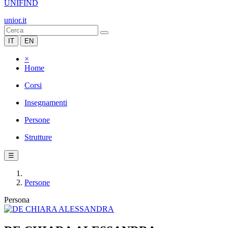
UNIFIND
unior.it
IT
EN
×
Home
Corsi
Insegnamenti
Persone
Strutture
☰
Persone
Persona