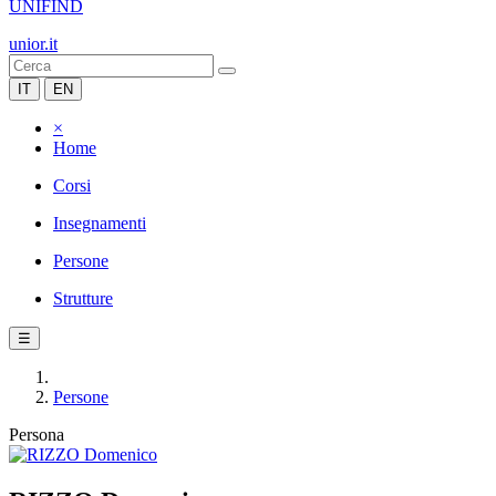
UNIFIND
unior.it
IT
EN
×
Home
Corsi
Insegnamenti
Persone
Strutture
☰
Persone
Persona