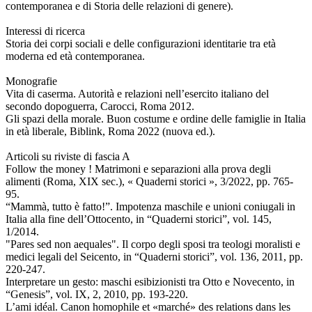
contemporanea e di Storia delle relazioni di genere).
Interessi di ricerca
Storia dei corpi sociali e delle configurazioni identitarie tra età
moderna ed età contemporanea.
Monografie
Vita di caserma. Autorità e relazioni nell’esercito italiano del
secondo dopoguerra, Carocci, Roma 2012.
Gli spazi della morale. Buon costume e ordine delle famiglie in Italia
in età liberale, Biblink, Roma 2022 (nuova ed.).
Articoli su riviste di fascia A
Follow the money ! Matrimoni e separazioni alla prova degli
alimenti (Roma, XIX sec.), « Quaderni storici », 3/2022, pp. 765-
95.
“Mammà, tutto è fatto!”. Impotenza maschile e unioni coniugali in
Italia alla fine dell’Ottocento, in “Quaderni storici”, vol. 145,
1/2014.
"Pares sed non aequales". Il corpo degli sposi tra teologi moralisti e
medici legali del Seicento, in “Quaderni storici”, vol. 136, 2011, pp.
220-247.
Interpretare un gesto: maschi esibizionisti tra Otto e Novecento, in
“Genesis”, vol. IX, 2, 2010, pp. 193-220.
L’ami idéal. Canon homophile et «marché» des relations dans les