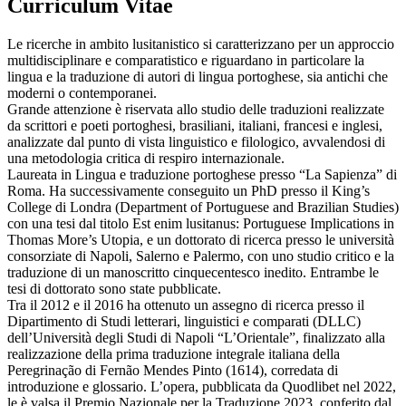
Curriculum Vitae
Le ricerche in ambito lusitanistico si caratterizzano per un approccio
multidisciplinare e comparatistico e riguardano in particolare la
lingua e la traduzione di autori di lingua portoghese, sia antichi che
moderni o contemporanei.
Grande attenzione è riservata allo studio delle traduzioni realizzate
da scrittori e poeti portoghesi, brasiliani, italiani, francesi e inglesi,
analizzate dal punto di vista linguistico e filologico, avvalendosi di
una metodologia critica di respiro internazionale.
Laureata in Lingua e traduzione portoghese presso “La Sapienza” di
Roma. Ha successivamente conseguito un PhD presso il King’s
College di Londra (Department of Portuguese and Brazilian Studies)
con una tesi dal titolo Est enim lusitanus: Portuguese Implications in
Thomas More’s Utopia, e un dottorato di ricerca presso le università
consorziate di Napoli, Salerno e Palermo, con uno studio critico e la
traduzione di un manoscritto cinquecentesco inedito. Entrambe le
tesi di dottorato sono state pubblicate.
Tra il 2012 e il 2016 ha ottenuto un assegno di ricerca presso il
Dipartimento di Studi letterari, linguistici e comparati (DLLC)
dell’Università degli Studi di Napoli “L’Orientale”, finalizzato alla
realizzazione della prima traduzione integrale italiana della
Peregrinação di Fernão Mendes Pinto (1614), corredata di
introduzione e glossario. L’opera, pubblicata da Quodlibet nel 2022,
le è valsa il Premio Nazionale per la Traduzione 2023, conferito dal