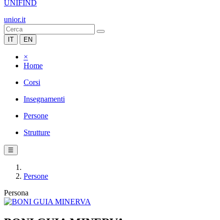
UNIFIND
unior.it
IT
EN
×
Home
Corsi
Insegnamenti
Persone
Strutture
☰
Persone
Persona