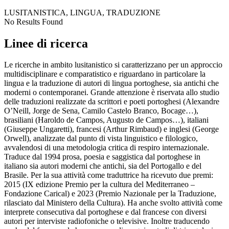
LUSITANISTICA, LINGUA, TRADUZIONE
No Results Found
Linee di ricerca
Le ricerche in ambito lusitanistico si caratterizzano per un approccio
multidisciplinare e comparatistico e riguardano in particolare la
lingua e la traduzione di autori di lingua portoghese, sia antichi che
moderni o contemporanei. Grande attenzione è riservata allo studio
delle traduzioni realizzate da scrittori e poeti portoghesi (Alexandre
O’Neill, Jorge de Sena, Camilo Castelo Branco, Bocage…),
brasiliani (Haroldo de Campos, Augusto de Campos…), italiani
(Giuseppe Ungaretti), francesi (Arthur Rimbaud) e inglesi (George
Orwell), analizzate dal punto di vista linguistico e filologico,
avvalendosi di una metodologia critica di respiro internazionale.
Traduce dal 1994 prosa, poesia e saggistica dal portoghese in
italiano sia autori moderni che antichi, sia del Portogallo e del
Brasile. Per la sua attività come traduttrice ha ricevuto due premi:
2015 (IX edizione Premio per la cultura del Mediterraneo –
Fondazione Carical) e 2023 (Premio Nazionale per la Traduzione,
rilasciato dal Ministero della Cultura). Ha anche svolto attività come
interprete consecutiva dal portoghese e dal francese con diversi
autori per interviste radiofoniche o televisive. Inoltre traducendo