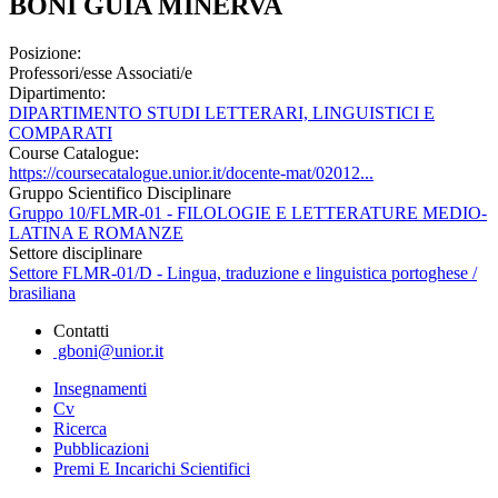
BONI GUIA MINERVA
Posizione:
Professori/esse Associati/e
Dipartimento:
DIPARTIMENTO STUDI LETTERARI, LINGUISTICI E
COMPARATI
Course Catalogue:
https://coursecatalogue.unior.it/docente-mat/02012...
Gruppo Scientifico Disciplinare
Gruppo 10/FLMR-01 - FILOLOGIE E LETTERATURE MEDIO-
LATINA E ROMANZE
Settore disciplinare
Settore FLMR-01/D - Lingua, traduzione e linguistica portoghese /
brasiliana
Contatti
gboni@unior.it
Insegnamenti
Cv
Ricerca
Pubblicazioni
Premi E Incarichi Scientifici