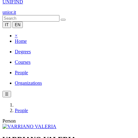
UNIFIND
unior.it
IT
EN
×
Home
Degrees
Courses
People
Organizations
☰
People
Person