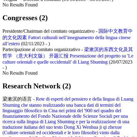
No Results Found
Congresses (2)
Presidente/Chairman del comitato organizzativo -
国际中文教育中
的文化因素 Fattori culturali nell’insegnamento della lingua cinese
all’estero
(02/11/2023 - )
Partecipazione al comitato organizzativo -
梁漱溟的东西文化及其
哲学 （意大利文版） 开题汇报 Presentazione del progetto su 'Le
culture orientali e quelle occidentali' di Liang Shuming
(20/07/2023
- )
No Results Found
Research Network (2)
梁漱溟的语言
- Rete di esperti del pensiero e della lingua di Luang
Shuming che stanno realizzando una banca dati di termini del
linguaggio filosofico in Cina nei primi del '900 nel quadro del
finanziamento del Fondo Nazionale delle Scienze Sociali per una
ricerca sulla lingua di Liang Shuming e per la realizzazione di una
traduzione italiana del suo testo Dong Xi Wenhua ji qi zhexue
(Culture orientali ed occidentali e le loro filosofie) vinto dalla