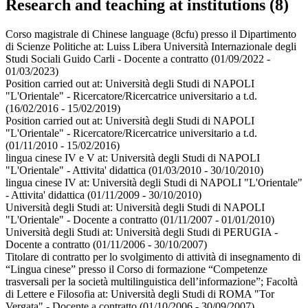
Research and teaching at institutions (8)
Corso magistrale di Chinese language (8cfu) presso il Dipartimento
di Scienze Politiche at:
Luiss Libera Università Internazionale degli
Studi Sociali Guido Carli - Docente a contratto
(01/09/2022 -
01/03/2023)
Position carried out at:
Università degli Studi di NAPOLI
"L'Orientale" - Ricercatore/Ricercatrice universitario a t.d.
(16/02/2016 - 15/02/2019)
Position carried out at:
Università degli Studi di NAPOLI
"L'Orientale" - Ricercatore/Ricercatrice universitario a t.d.
(01/11/2010 - 15/02/2016)
lingua cinese IV e V at:
Università degli Studi di NAPOLI
"L'Orientale" - Attivita' didattica
(01/03/2010 - 30/10/2010)
lingua cinese IV at:
Università degli Studi di NAPOLI "L'Orientale"
- Attivita' didattica
(01/11/2009 - 30/10/2010)
Università degli Studi at:
Università degli Studi di NAPOLI
"L'Orientale" - Docente a contratto
(01/11/2007 - 01/01/2010)
Università degli Studi at:
Università degli Studi di PERUGIA -
Docente a contratto
(01/11/2006 - 30/10/2007)
Titolare di contratto per lo svolgimento di attività di insegnamento di
“Lingua cinese” presso il Corso di formazione “Competenze
trasversali per la società multilinguistica dell’informazione”; Facoltà
di Lettere e Filosofia at:
Università degli Studi di ROMA "Tor
Vergata" - Docente a contratto
(01/10/2006 - 30/09/2007)