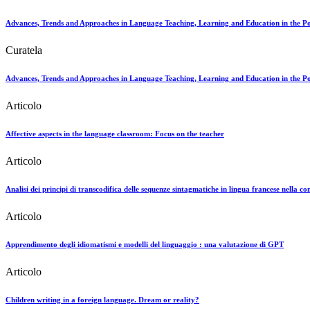
Advances, Trends and Approaches in Language Teaching, Learning and Education in the P
Curatela
Advances, Trends and Approaches in Language Teaching, Learning and Education in the Po
Articolo
Affective aspects in the language classroom: Focus on the teacher
Articolo
Analisi dei principi di transcodifica delle sequenze sintagmatiche in lingua francese nella c
Articolo
Apprendimento degli idiomatismi e modelli del linguaggio : una valutazione di GPT
Articolo
Children writing in a foreign language. Dream or reality?