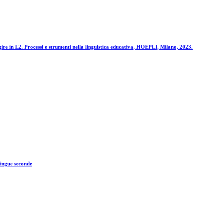
re in L2. Processi e strumenti nella linguistica educativa, HOEPLI, Milano, 2023.
lingue seconde