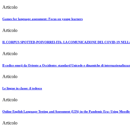
Articolo
Games for language assessment: Focus on young learners
Articolo
IL CORPUS SPOTTED-POIVORREI-ITA: LA COMUNICAZIONE DEL COVID-19 NELLA
Articolo
Il codice emoji da Oriente a Occidente: standard Unicode e dinamiche di internazionalizza
Articolo
Le lingue in classe: il tedesco
Articolo
Online English Language Testing and Assessment (LTA) in the Pandemic Era: Using Moodle i
Articolo