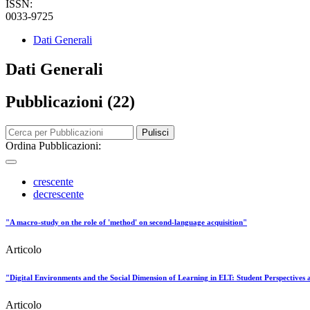
ISSN:
0033-9725
Dati Generali
Dati Generali
Pubblicazioni (22)
Pulisci
Ordina Pubblicazioni:
crescente
decrescente
"A macro-study on the role of 'method' on second-language acquisition"
Articolo
"Digital Environments and the Social Dimension of Learning in ELT: Student Perspectives 
Articolo