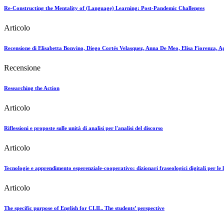
Re-Constructing the Mentality of (Language) Learning: Post-Pandemic Challenges
Articolo
Recensione di Elisabetta Bonvino, Diego Cortés Velasquez, Anna De Meo, Elisa Fiorenza, Agi
Recensione
Researching the Action
Articolo
Riflessioni e proposte sulle unità di analisi per l'analisi del discorso
Articolo
Tecnologie e apprendimento esperenziale-cooperativo: dizionari fraseologici digitali per le 
Articolo
The specific purpose of English for CLIL. The students’ perspective