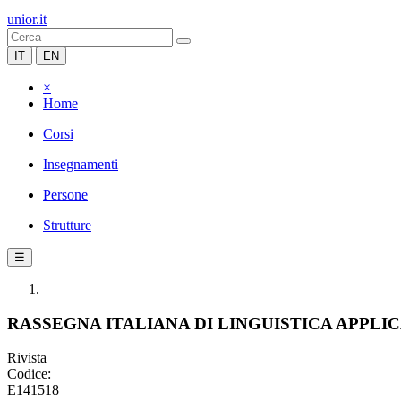
unior.it
IT
EN
×
Home
Corsi
Insegnamenti
Persone
Strutture
☰
RASSEGNA ITALIANA DI LINGUISTICA APPLI
Rivista
Codice:
E141518