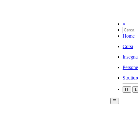
×
Home
Corsi
Insegna
Persone
Struttur
IT
E
☰