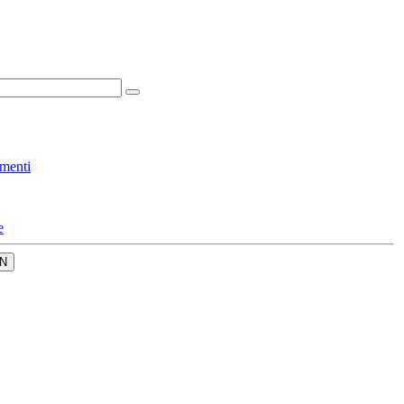
menti
e
N