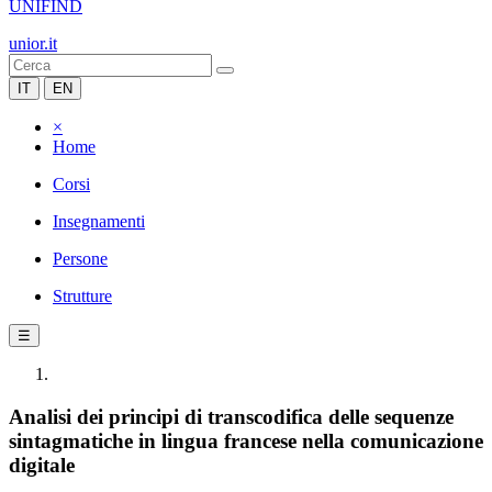
UNIFIND
unior.it
IT
EN
×
Home
Corsi
Insegnamenti
Persone
Strutture
☰
Analisi dei principi di transcodifica delle sequenze
sintagmatiche in lingua francese nella comunicazione
digitale