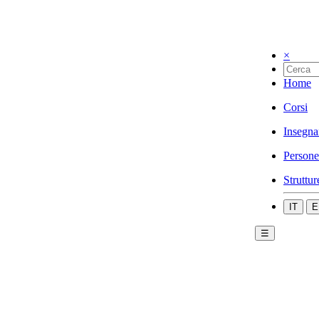
×
Home
Corsi
Insegna
Persone
Struttur
IT
E
☰