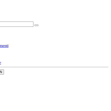
menti
e
N