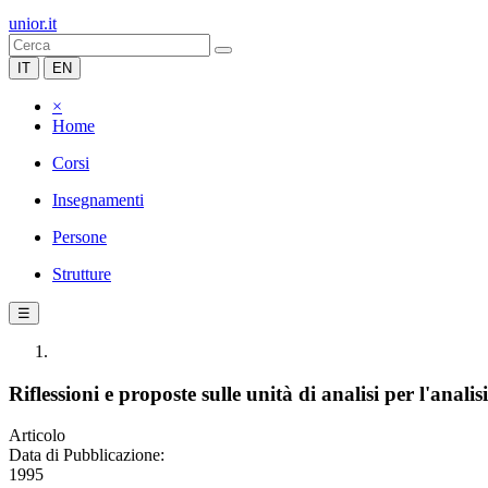
unior.it
IT
EN
×
Home
Corsi
Insegnamenti
Persone
Strutture
☰
Riflessioni e proposte sulle unità di analisi per l'analis
Articolo
Data di Pubblicazione:
1995