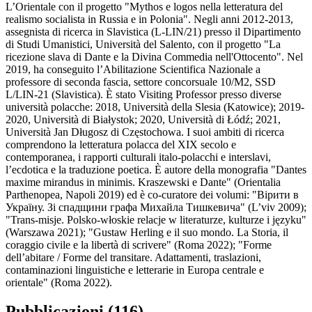
L’Orientale con il progetto "Mythos e logos nella letteratura del
realismo socialista in Russia e in Polonia". Negli anni 2012-2013,
assegnista di ricerca in Slavistica (L-LIN/21) presso il Dipartimento
di Studi Umanistici, Università del Salento, con il progetto "La
ricezione slava di Dante e la Divina Commedia nell'Ottocento". Nel
2019, ha conseguito l’Abilitazione Scientifica Nazionale a
professore di seconda fascia, settore concorsuale 10/M2, SSD
L/LIN-21 (Slavistica). È stato Visiting Professor presso diverse
università polacche: 2018, Università della Slesia (Katowice); 2019-
2020, Università di Białystok; 2020, Università di Łódź; 2021,
Università Jan Długosz di Częstochowa. I suoi ambiti di ricerca
comprendono la letteratura polacca del XIX secolo e
contemporanea, i rapporti culturali italo-polacchi e interslavi,
l’ecdotica e la traduzione poetica. È autore della monografia "Dantes
maxime mirandus in minimis. Kraszewski e Dante" (Orientalia
Parthenopea, Napoli 2019) ed è co-curatore dei volumi: "Bipити в
Украïну. Зi cпадщини графа Михайла Тишкевича" (L’viv 2009);
"Trans-misje. Polsko-włoskie relacje w literaturze, kulturze i języku"
(Warszawa 2021); "Gustaw Herling e il suo mondo. La Storia, il
coraggio civile e la libertà di scrivere" (Roma 2022); "Forme
dell’abitare / Forme del transitare. Adattamenti, traslazioni,
contaminazioni linguistiche e letterarie in Europa centrale e
orientale" (Roma 2022).
Pubblicazioni (116)