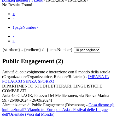
polskiej literatury i sztuki
(16/11/2018 - 16/11/2018)
No Results Found
«
‹
{pageNumber}
›
»
{startItem} - {endItem} di {itemsNumber}
Public Engagement (2)
Attività di coinvolgimento e interazione con il mondo della scuola
(Organizzatore/Organizzatrice, Relatore/Relatrice)
-
IMPARA IL
POLACCO SENZA SFORZO
DIPARTIMENTO STUDI LETTERARI, LINGUISTICI E
COMPARATI
Aula 4.6 CLAOR, Palazzo Del Mediterraneo, via Nuova Marina
59. (26/09/2024 - 26/09/2024)
Altre iniziative di Public Engagement (Discussant)
-
Cosa dicono gli
inni nazionali? Viaggio tra Europa e Asia - Festival delle Lingue
dell'Orientale (Voci dal Mondo)