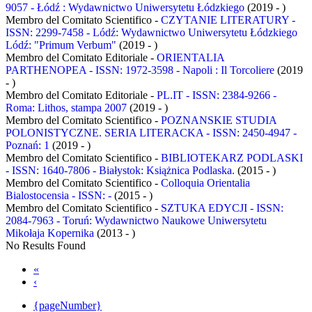
9057 - Łódź : Wydawnictwo Uniwersytetu Łódzkiego
(2019 - )
Membro del Comitato Scientifico -
CZYTANIE LITERATURY -
ISSN: 2299-7458 - Lódź: Wydawnictwo Uniwersytetu Łódzkiego
Lódź: "Primum Verbum"
(2019 - )
Membro del Comitato Editoriale -
ORIENTALIA
PARTHENOPEA - ISSN: 1972-3598 - Napoli : Il Torcoliere
(2019
- )
Membro del Comitato Editoriale -
PL.IT - ISSN: 2384-9266 -
Roma: Lithos, stampa 2007
(2019 - )
Membro del Comitato Scientifico -
POZNANSKIE STUDIA
POLONISTYCZNE. SERIA LITERACKA - ISSN: 2450-4947 -
Poznań: 1
(2019 - )
Membro del Comitato Scientifico -
BIBLIOTEKARZ PODLASKI
- ISSN: 1640-7806 - Białystok: Książnica Podlaska.
(2015 - )
Membro del Comitato Scientifico -
Colloquia Orientalia
Bialostocensia - ISSN: -
(2015 - )
Membro del Comitato Scientifico -
SZTUKA EDYCJI - ISSN:
2084-7963 - Toruń: Wydawnictwo Naukowe Uniwersytetu
Mikołaja Kopernika
(2013 - )
No Results Found
«
‹
{pageNumber}