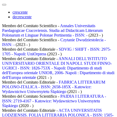
crescente
decrescente
Membro del Comitato Scientifico -
Annales Universitatis
Paedagogicae Cracoviensis. Studia ad Didacticam Litterarum
Polonarum et Linguae Polonae Pertinentia - ISSN: -
(2023 - )
Membro del Comitato Scientifico -
Czytanie Dwudziestolecia -
ISSN: -
(2023 - )
Membro del Comitato Editoriale -
SDVIG / SHIFT - ISSN: 2975-
1705 - Napoli: UniOrpress
(2023 - )
Membro del Comitato Editoriale -
ANNALI DELL'ISTITUTO
UNIVERSITARIO ORIENTALE DI NAPOLI. STUDI FINNO-
UGRICI - ISSN: 1826-753X - Napoli: Dipartimento di studi
dell'Europea orientale UNIOR, 2006- Napoli : Dipartimento di studi
dell'Europa orientale
(2021 - )
Membro del Comitato Editoriale -
FABRICA LITTERARUM
POLONO-ITALICA - ISSN: 2658-185X - Katowice:
Wydawnictwo Uniwersytetu Śląskiego
(2021 - )
Membro del Comitato Scientifico -
PAIDIA I LITERATURA -
ISSN: 2719-4167 - Katowice: Wydawnictwo Uniwersytetu
Śląskiego
(2020 - )
Membro del Comitato Editoriale -
ACTA UNIVERSITATIS
LODZIENSIS. FOLIA LITTERARIA POLONICA - ISSN: 1505-