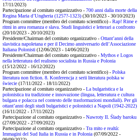
17/11/2023)
Partecipazione al comitato organizzativo -
700 anni dalla morte della
Regina Maria d’Ungheria (1257?-1323)
(30/10/2023 - 30/10/2023)
Program committee (membro del comitato scientifico) -
Rap! Rime e
ritmi in area romanza e slava. Studi linguistici e letterari a confronto
(20/10/2023 - 20/10/2023)
Presidente/Chairman del comitato organizzativo -
Ottant’anni della
slavistica napoletana e per il Decimo anniversario dell’Associazione
Italiana Polonisti
(12/06/2023 - 14/06/2023)
Presidente/Chairman del comitato organizzativo -
Mythos e Logos
nella letteratura del realismo socialista in Russia e Polonia
(15/12/2022 - 16/12/2022)
Program committee (membro del comitato scientifico) -
Polska
literatura non fiction. 8. Konferencja z serii literatura polska w
świecie
(17/11/2022 - 18/11/2022)
Partecipazione al comitato organizzativo -
La bulgaristica e la
polonistica tra tradizione e innovazione (lingua, letteratura e cultura
bulgara e polacca nel contesto delle trasformazioni mondiali). Per gli
ottant’anni degli studi bulgaristici e polonistici a Napoli (1942-2022)
(16/11/2022 - 17/11/2022)
Partecipazione al comitato organizzativo -
Nawroty II. Ślady baroku
(27/09/2022 - 27/09/2022)
Partecipazione al comitato organizzativo -
Tra mito e realtà:
Immagini del Sud Italia in Russia e in Polonia
(07/09/2022 -
09/09/2022)