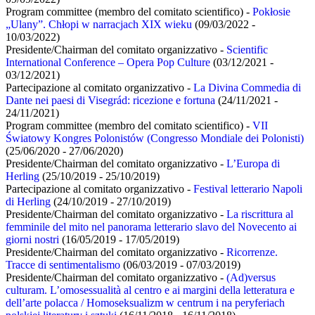
Program committee (membro del comitato scientifico) -
Pokłosie
„Ulany”. Chłopi w narracjach XIX wieku
(09/03/2022 -
10/03/2022)
Presidente/Chairman del comitato organizzativo -
Scientific
International Conference – Opera Pop Culture
(03/12/2021 -
03/12/2021)
Partecipazione al comitato organizzativo -
La Divina Commedia di
Dante nei paesi di Visegrád: ricezione e fortuna
(24/11/2021 -
24/11/2021)
Program committee (membro del comitato scientifico) -
VII
Światowy Kongres Polonistów (Congresso Mondiale dei Polonisti)
(25/06/2020 - 27/06/2020)
Presidente/Chairman del comitato organizzativo -
L’Europa di
Herling
(25/10/2019 - 25/10/2019)
Partecipazione al comitato organizzativo -
Festival letterario Napoli
di Herling
(24/10/2019 - 27/10/2019)
Presidente/Chairman del comitato organizzativo -
La riscrittura al
femminile del mito nel panorama letterario slavo del Novecento ai
giorni nostri
(16/05/2019 - 17/05/2019)
Presidente/Chairman del comitato organizzativo -
Ricorrenze.
Tracce di sentimentalismo
(06/03/2019 - 07/03/2019)
Presidente/Chairman del comitato organizzativo -
(Ad)versus
culturam. L’omosessualità al centro e ai margini della letteratura e
dell’arte polacca / Homoseksualizm w centrum i na peryferiach