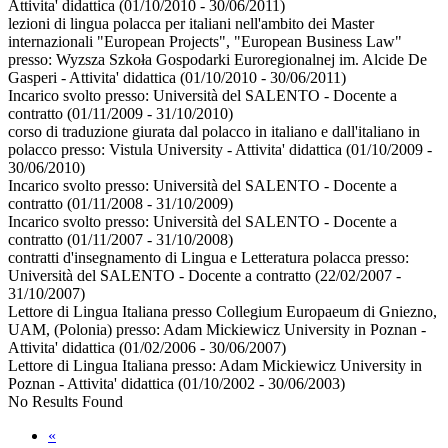
Attivita' didattica
(01/10/2010 - 30/06/2011)
lezioni di lingua polacca per italiani nell'ambito dei Master
internazionali "European Projects", "European Business Law"
presso:
Wyzsza Szkoła Gospodarki Euroregionalnej im. Alcide De
Gasperi - Attivita' didattica
(01/10/2010 - 30/06/2011)
Incarico svolto presso:
Università del SALENTO - Docente a
contratto
(01/11/2009 - 31/10/2010)
corso di traduzione giurata dal polacco in italiano e dall'italiano in
polacco presso:
Vistula University - Attivita' didattica
(01/10/2009 -
30/06/2010)
Incarico svolto presso:
Università del SALENTO - Docente a
contratto
(01/11/2008 - 31/10/2009)
Incarico svolto presso:
Università del SALENTO - Docente a
contratto
(01/11/2007 - 31/10/2008)
contratti d'insegnamento di Lingua e Letteratura polacca presso:
Università del SALENTO - Docente a contratto
(22/02/2007 -
31/10/2007)
Lettore di Lingua Italiana presso Collegium Europaeum di Gniezno,
UAM, (Polonia) presso:
Adam Mickiewicz University in Poznan -
Attivita' didattica
(01/02/2006 - 30/06/2007)
Lettore di Lingua Italiana presso:
Adam Mickiewicz University in
Poznan - Attivita' didattica
(01/10/2002 - 30/06/2003)
No Results Found
«