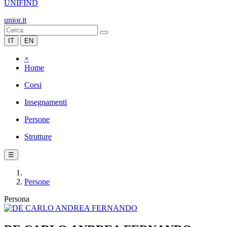
UNIFIND
unior.it
IT
EN
×
Home
Corsi
Insegnamenti
Persone
Strutture
☰
Persone
Persona