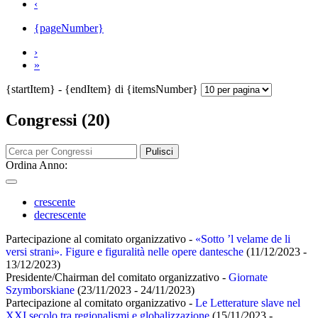
‹
{pageNumber}
›
»
{startItem} - {endItem} di {itemsNumber}
Congressi (20)
Pulisci
Ordina Anno:
crescente
decrescente
Partecipazione al comitato organizzativo -
«Sotto ’l velame de li
versi strani». Figure e figuralità nelle opere dantesche
(11/12/2023 -
13/12/2023)
Presidente/Chairman del comitato organizzativo -
Giornate
Szymborskiane
(23/11/2023 - 24/11/2023)
Partecipazione al comitato organizzativo -
Le Letterature slave nel
XXI secolo tra regionalismi e globalizzazione
(15/11/2023 -