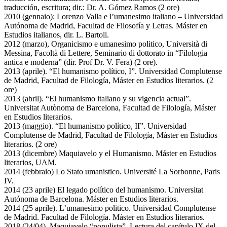
traducción, escritura; dir.: Dr. A. Gómez Ramos (2 ore)
2010 (gennaio): Lorenzo Valla e l’umanesimo italiano – Universidad
Autónoma de Madrid, Facultad de Filosofía y Letras. Máster en
Estudios italianos, dir. L. Bartoli.
2012 (marzo), Organicismo e umanesimo politico, Università di
Messina, Facoltà di Lettere, Seminario di dottorato in “Filologia
antica e moderna” (dir. Prof Dr. V. Fera) (2 ore).
2013 (aprile). “El humanismo político, I”. Universidad Complutense
de Madrid, Facultad de Filología, Máster en Estudios literarios. (2
ore)
2013 (abril). “El humanismo italiano y su vigencia actual”.
Universitat Autònoma de Barcelona, Facultad de Filología, Máster
en Estudios literarios.
2013 (maggio). “El humanismo político, II”. Universidad
Complutense de Madrid, Facultad de Filología, Máster en Estudios
literarios. (2 ore)
2013 (dicembre) Maquiavelo y el Humanismo. Máster en Estudios
literarios, UAM.
2014 (febbraio) Lo Stato umanistico. Université La Sorbonne, Paris
IV.
2014 (23 aprile) El legado político del humanismo. Universitat
Autónoma de Barcelona. Máster en Estudios literarios.
2014 (25 aprile). L’umanesimo politico. Universidad Complutense
de Madrid. Facultad de Filología. Máster en Estudios literarios.
2018 (24/04), Maquiavelo “populista”. Lectura del capítulo IX del