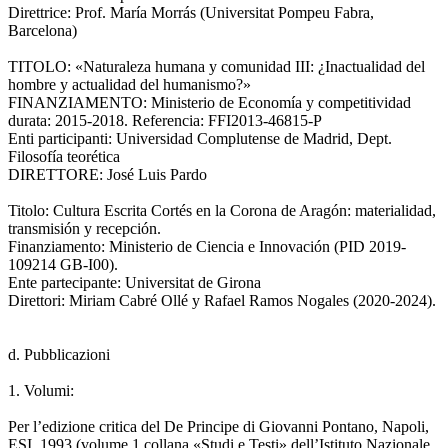
Direttrice: Prof. María Morrás (Universitat Pompeu Fabra,
Barcelona)
TITOLO: «Naturaleza humana y comunidad III: ¿Inactualidad del
hombre y actualidad del humanismo?»
FINANZIAMENTO: Ministerio de Economía y competitividad
durata: 2015-2018. Referencia: FFI2013-46815-P
Enti participanti: Universidad Complutense de Madrid, Dept.
Filosofía teorética
DIRETTORE: José Luis Pardo
Titolo: Cultura Escrita Cortés en la Corona de Aragón: materialidad,
transmisión y recepción.
Finanziamento: Ministerio de Ciencia e Innovación (PID 2019-
109214 GB-I00).
Ente partecipante: Universitat de Girona
Direttori: Miriam Cabré Ollé y Rafael Ramos Nogales (2020-2024).
d. Pubblicazioni
1. Volumi:
Per l’edizione critica del De Principe di Giovanni Pontano, Napoli,
ESI, 1993 (volume 1 collana «Studi e Testi» dell’Istituto Nazionale