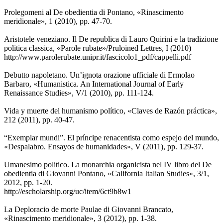
Prolegomeni al De obedientia di Pontano, «Rinascimento
meridionale», 1 (2010), pp. 47-70.
Aristotele veneziano. Il De republica di Lauro Quirini e la tradizione
politica classica, «Parole rubate»/Pruloined Lettres, I (2010)
http://www.parolerubate.unipr.it/fascicolo1_pdf/cappelli.pdf
Debutto napoletano. Un’ignota orazione ufficiale di Ermolao
Barbaro, «Humanistica. An International Journal of Early
Renaissance Studies», V/1 (2010), pp. 111-124.
Vida y muerte del humanismo político, «Claves de Razón práctica»,
212 (2011), pp. 40-47.
“Exemplar mundi”. El príncipe renacentista como espejo del mundo,
«Despalabro. Ensayos de humanidades», V (2011), pp. 129-37.
Umanesimo politico. La monarchia organicista nel IV libro del De
obedientia di Giovanni Pontano, «California Italian Studies», 3/1,
2012, pp. 1-20.
http://escholarship.org/uc/item/6ct9b8w1
La Deploracio de morte Paulae di Giovanni Brancato,
«Rinascimento meridionale», 3 (2012), pp. 1-38.