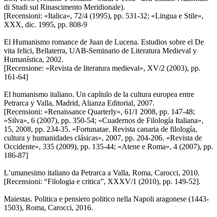
di Studi sul Rinascimento Meridionale).
[Recensioni: «Italica», 72/4 (1995), pp. 531-32; «Lingua e Stile»,
XXX, dic. 1995, pp. 808-9
El Humanismo romance de Juan de Lucena. Estudios sobre el De
vita felici, Bellaterra, UAB-Seminario de Literatura Medieval y
Humanística, 2002.
[Recensione: «Revista de literatura medieval», XV/2 (2003), pp.
161-64]
El humanismo italiano. Un capítulo de la cultura europea entre
Petrarca y Valla, Madrid, Alianza Editorial, 2007.
[Recensioni: «Renaissance Quarterly», 61/1 2008, pp. 147-48;
«Silva», 6 (2007), pp. 350-54; «Cuadernos de Filología Italiana»,
15, 2008, pp. 234-35. «Fortunatae. Revista canaria de filología,
cultura y humanidades clásicas», 2007, pp. 204-206. «Revista de
Occidente», 335 (2009), pp. 135-44; «Atene e Roma», 4 (2007), pp.
186-87]
L’umanesimo italiano da Petrarca a Valla, Roma, Carocci, 2010.
[Recensioni: “Filologia e critica”, XXXV/1 (2010), pp. 149-52].
Maiestas. Politica e pensiero politico nella Napoli aragonese (1443-
1503), Roma, Carocci, 2016.