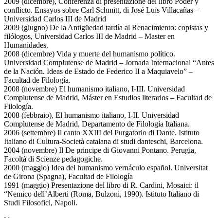
2009 (dicembre), Conferenza di presentazione del libro Poder y
conflicto. Ensayos sobre Carl Schmitt, di José Luis Villacañas –
Universidad Carlos III de Madrid
2009 (giugno) De la Antigüedad tardía al Renacimiento: copistas y
filólogos, Universidad Carlos III de Madrid – Master en
Humanidades.
2008 (dicembre) Vida y muerte del humanismo político.
Universidad Complutense de Madrid – Jornada Internacional “Antes
de la Nación. Ideas de Estado de Federico II a Maquiavelo” –
Facultad de Filología.
2008 (novembre) El humanismo italiano, I-III. Universidad
Complutense de Madrid, Máster en Estudios literarios – Facultad de
Filología.
2008 (febbraio), El humanismo italiano, I-II. Universidad
Complutense de Madrid, Departamento de Filología Italiana.
2006 (settembre) Il canto XXIII del Purgatorio di Dante. Istituto
Italiano di Cultura-Società catalana di studi danteschi, Barcelona.
2004 (novembre) Il De principe di Giovanni Pontano. Perugia,
Facoltà di Scienze pedagogiche.
2000 (maggio) Idea del humanismo vernáculo español. Universitat
de Girona (Spagna), Facultad de Filología
1991 (maggio) Presentazione del libro di R. Cardini, Mosaici: il
“Nemico dell’Alberti (Roma, Bulzoni, 1990). Istituto Italiano di
Studi Filosofici, Napoli.