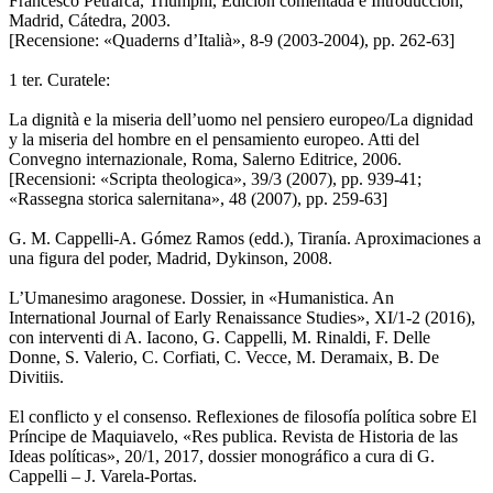
Francesco Petrarca, Triumphi, Edición comentada e Introducción,
Madrid, Cátedra, 2003.
[Recensione: «Quaderns d’Italià», 8-9 (2003-2004), pp. 262-63]
1 ter. Curatele:
La dignità e la miseria dell’uomo nel pensiero europeo/La dignidad
y la miseria del hombre en el pensamiento europeo. Atti del
Convegno internazionale, Roma, Salerno Editrice, 2006.
[Recensioni: «Scripta theologica», 39/3 (2007), pp. 939-41;
«Rassegna storica salernitana», 48 (2007), pp. 259-63]
G. M. Cappelli-A. Gómez Ramos (edd.), Tiranía. Aproximaciones a
una figura del poder, Madrid, Dykinson, 2008.
L’Umanesimo aragonese. Dossier, in «Humanistica. An
International Journal of Early Renaissance Studies», XI/1-2 (2016),
con interventi di A. Iacono, G. Cappelli, M. Rinaldi, F. Delle
Donne, S. Valerio, C. Corfiati, C. Vecce, M. Deramaix, B. De
Divitiis.
El conflicto y el consenso. Reflexiones de filosofía política sobre El
Príncipe de Maquiavelo, «Res publica. Revista de Historia de las
Ideas políticas», 20/1, 2017, dossier monográfico a cura di G.
Cappelli – J. Varela-Portas.