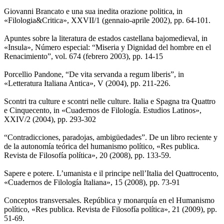
Giovanni Brancato e una sua inedita orazione politica, in
«Filologia&Critica», XXVII/1 (gennaio-aprile 2002), pp. 64-101.
Apuntes sobre la literatura de estados castellana bajomedieval, in
«Insula», Número especial: “Miseria y Dignidad del hombre en el
Renacimiento”, vol. 674 (febrero 2003), pp. 14-15
Porcellio Pandone, “De vita servanda a regum liberis”, in
«Letteratura Italiana Antica», V (2004), pp. 211-226.
Scontri tra culture e scontri nelle culture. Italia e Spagna tra Quattro
e Cinquecento, in «Cuadernos de Filología. Estudios Latinos»,
XXIV/2 (2004), pp. 293-302
“Contradicciones, paradojas, ambigüedades”. De un libro reciente y
de la autonomía teórica del humanismo político, «Res publica.
Revista de Filosofía política», 20 (2008), pp. 133-59.
Sapere e potere. L’umanista e il principe nell’Italia del Quattrocento,
«Cuadernos de Filología Italiana», 15 (2008), pp. 73-91
Conceptos transversales. República y monarquía en el Humanismo
político, «Res publica. Revista de Filosofía política», 21 (2009), pp.
51-69.