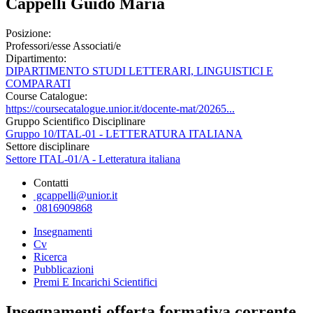
Cappelli Guido Maria
Posizione:
Professori/esse Associati/e
Dipartimento:
DIPARTIMENTO STUDI LETTERARI, LINGUISTICI E
COMPARATI
Course Catalogue:
https://coursecatalogue.unior.it/docente-mat/20265...
Gruppo Scientifico Disciplinare
Gruppo 10/ITAL-01 - LETTERATURA ITALIANA
Settore disciplinare
Settore ITAL-01/A - Letteratura italiana
Contatti
gcappelli@unior.it
0816909868
Insegnamenti
Cv
Ricerca
Pubblicazioni
Premi E Incarichi Scientifici
Insegnamenti offerta formativa corrente