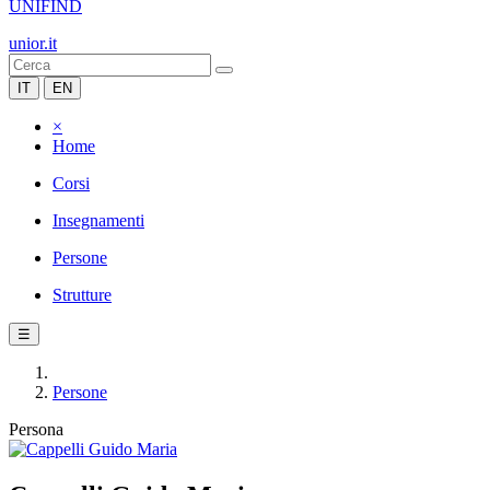
UNIFIND
unior.it
IT
EN
×
Home
Corsi
Insegnamenti
Persone
Strutture
☰
Persone
Persona