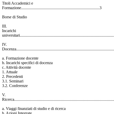
Titoli Accademici e
Formazione.............................................................................3
Borse di Studio
III.
Incarichi
universitari...........................................................................................
IV.
Docenza................................................................................................
a. Formazione docente
b. Incarichi specifici di docenza
c. Attività docente
1. Attuale
2. Precedenti
3.1. Seminari
3.2. Conferenze
V.
Ricerca..................................................................................................
a. Viaggi finanziati di studio e di ricerca
b. Azioni Integrate