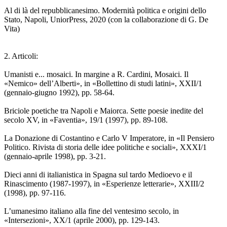
Al di là del repubblicanesimo. Modernità politica e origini dello
Stato, Napoli, UniorPress, 2020 (con la collaborazione di G. De
Vita)
2. Articoli:
Umanisti e... mosaici. In margine a R. Cardini, Mosaici. Il
«Nemico» dell’Alberti», in «Bollettino di studi latini», XXII/1
(gennaio-giugno 1992), pp. 58-64.
Briciole poetiche tra Napoli e Maiorca. Sette poesie inedite del
secolo XV, in «Faventia», 19/1 (1997), pp. 89-108.
La Donazione di Costantino e Carlo V Imperatore, in «Il Pensiero
Politico. Rivista di storia delle idee politiche e sociali», XXXI/1
(gennaio-aprile 1998), pp. 3-21.
Dieci anni di italianistica in Spagna sul tardo Medioevo e il
Rinascimento (1987-1997), in «Esperienze letterarie», XXIII/2
(1998), pp. 97-116.
L’umanesimo italiano alla fine del ventesimo secolo, in
«Intersezioni», XX/1 (aprile 2000), pp. 129-143.