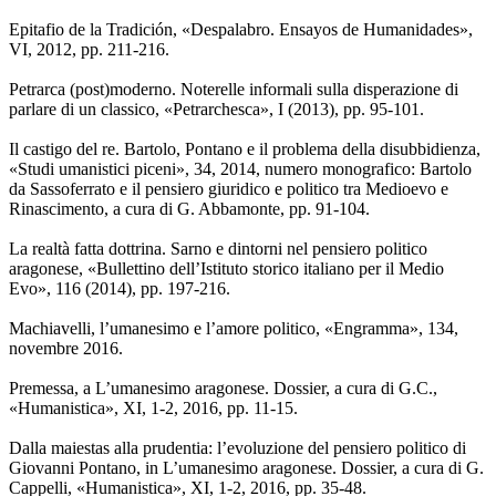
Epitafio de la Tradición, «Despalabro. Ensayos de Humanidades»,
VI, 2012, pp. 211-216.
Petrarca (post)moderno. Noterelle informali sulla disperazione di
parlare di un classico, «Petrarchesca», I (2013), pp. 95-101.
Il castigo del re. Bartolo, Pontano e il problema della disubbidienza,
«Studi umanistici piceni», 34, 2014, numero monografico: Bartolo
da Sassoferrato e il pensiero giuridico e politico tra Medioevo e
Rinascimento, a cura di G. Abbamonte, pp. 91-104.
La realtà fatta dottrina. Sarno e dintorni nel pensiero politico
aragonese, «Bullettino dell’Istituto storico italiano per il Medio
Evo», 116 (2014), pp. 197-216.
Machiavelli, l’umanesimo e l’amore politico, «Engramma», 134,
novembre 2016.
Premessa, a L’umanesimo aragonese. Dossier, a cura di G.C.,
«Humanistica», XI, 1-2, 2016, pp. 11-15.
Dalla maiestas alla prudentia: l’evoluzione del pensiero politico di
Giovanni Pontano, in L’umanesimo aragonese. Dossier, a cura di G.
Cappelli, «Humanistica», XI, 1-2, 2016, pp. 35-48.