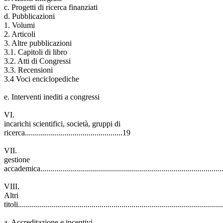
c. Progetti di ricerca finanziati
d. Pubblicazioni
1. Volumi
2. Articoli
3. Altre pubblicazioni
3.1. Capitoli di libro
3.2. Atti di Congressi
3.3. Recensioni
3.4 Voci enciclopediche
e. Interventi inediti a congressi
VI.
incarichi scientifici, società, gruppi di
ricerca.................................................19
VII.
gestione
accademica..........................................................................................
VIII.
Altri
titoli.....................................................................................................
a. Accreditazione e incentivi