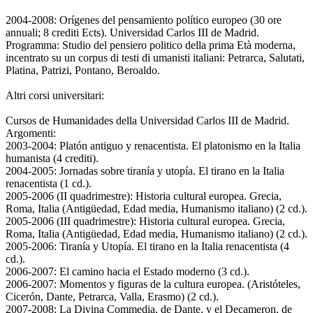
2004-2008: Orígenes del pensamiento político europeo (30 ore
annuali; 8 crediti Ects). Universidad Carlos III de Madrid.
Programma: Studio del pensiero politico della prima Età moderna,
incentrato su un corpus di testi di umanisti italiani: Petrarca, Salutati,
Platina, Patrizi, Pontano, Beroaldo.
Altri corsi universitari:
Cursos de Humanidades della Universidad Carlos III de Madrid.
Argomenti:
2003-2004: Platón antiguo y renacentista. El platonismo en la Italia
humanista (4 crediti).
2004-2005: Jornadas sobre tiranía y utopía. El tirano en la Italia
renacentista (1 cd.).
2005-2006 (II quadrimestre): Historia cultural europea. Grecia,
Roma, Italia (Antigüedad, Edad media, Humanismo italiano) (2 cd.).
2005-2006 (III quadrimestre): Historia cultural europea. Grecia,
Roma, Italia (Antigüedad, Edad media, Humanismo italiano) (2 cd.).
2005-2006: Tiranía y Utopía. El tirano en la Italia renacentista (4
cd.).
2006-2007: El camino hacia el Estado moderno (3 cd.).
2006-2007: Momentos y figuras de la cultura europea. (Aristóteles,
Cicerón, Dante, Petrarca, Valla, Erasmo) (2 cd.).
2007-2008: La Divina Commedia, de Dante, y el Decameron, de