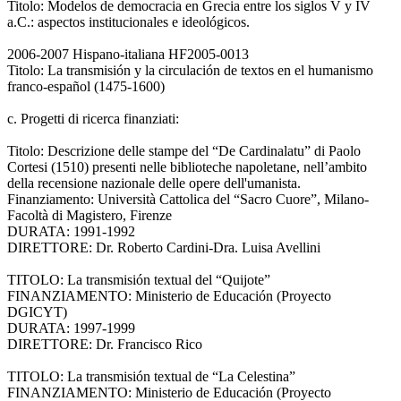
Titolo: Modelos de democracia en Grecia entre los siglos V y IV
a.C.: aspectos institucionales e ideológicos.
2006-2007 Hispano-italiana HF2005-0013
Titolo: La transmisión y la circulación de textos en el humanismo
franco-español (1475-1600)
c. Progetti di ricerca finanziati:
Titolo: Descrizione delle stampe del “De Cardinalatu” di Paolo
Cortesi (1510) presenti nelle biblioteche napoletane, nell’ambito
della recensione nazionale delle opere dell'umanista.
Finanziamento: Università Cattolica del “Sacro Cuore”, Milano-
Facoltà di Magistero, Firenze
DURATA: 1991-1992
DIRETTORE: Dr. Roberto Cardini-Dra. Luisa Avellini
TITOLO: La transmisión textual del “Quijote”
FINANZIAMENTO: Ministerio de Educación (Proyecto
DGICYT)
DURATA: 1997-1999
DIRETTORE: Dr. Francisco Rico
TITOLO: La transmisión textual de “La Celestina”
FINANZIAMENTO: Ministerio de Educación (Proyecto