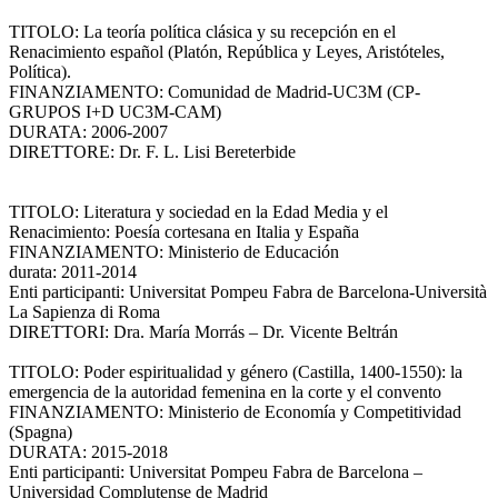
TITOLO: La teoría política clásica y su recepción en el
Renacimiento español (Platón, República y Leyes, Aristóteles,
Política).
FINANZIAMENTO: Comunidad de Madrid-UC3M (CP-
GRUPOS I+D UC3M-CAM)
DURATA: 2006-2007
DIRETTORE: Dr. F. L. Lisi Bereterbide
TITOLO: Literatura y sociedad en la Edad Media y el
Renacimiento: Poesía cortesana en Italia y España
FINANZIAMENTO: Ministerio de Educación
durata: 2011-2014
Enti participanti: Universitat Pompeu Fabra de Barcelona-Università
La Sapienza di Roma
DIRETTORI: Dra. María Morrás – Dr. Vicente Beltrán
TITOLO: Poder espiritualidad y género (Castilla, 1400-1550): la
emergencia de la autoridad femenina en la corte y el convento
FINANZIAMENTO: Ministerio de Economía y Competitividad
(Spagna)
DURATA: 2015-2018
Enti participanti: Universitat Pompeu Fabra de Barcelona –
Universidad Complutense de Madrid