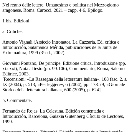
Nel regno delle lettere. Umanesimo e politica nel Mezzogiorno
aragonese, Roma, Carocci, 2021 – capp. 4-6, Epilogo.
1 bis. Edizioni
a. Critiche.
Antonio Vignali (Arsiccio Intronato), La Cazzaria, Ed. crítica e
Introducción, Salamanca-Mérida, publicaciones de la Junta de
Extremadura, 1999 (3ª ed., 2002).
Giovanni Pontano, De principe, Edizione critica, Introduzione (pp.
xi-cxxi), Nota al testo (pp. 99-106), Commentario, Roma, Salerno
Editrice, 2003.
[Recensioni: «La Rassegna della letteratura italiana», 108 fasc. 2, s.
IX (2004), p. 513; «Per leggere», 6 (2004), pp. 178-79; «Giornale
Storico della letteratura italiana», 600 (2005), p. 624].
b. Commentate.
Fernando de Rojas, La Celestina, Edición comentada e
Introducción, Barcelona, Galaxia Gutenberg-Círculo de Lectores,
1999.