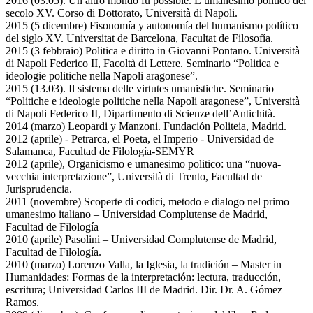
2016 (03.05). Un altro mondo fu possible. L’umanesimo politico del
secolo XV. Corso di Dottorato, Università di Napoli.
2015 (5 dicembre) Fisonomía y autonomía del humanismo político
del siglo XV. Universitat de Barcelona, Facultat de Filosofía.
2015 (3 febbraio) Politica e diritto in Giovanni Pontano. Università
di Napoli Federico II, Facoltà di Lettere. Seminario “Politica e
ideologie politiche nella Napoli aragonese”.
2015 (13.03). Il sistema delle virtutes umanistiche. Seminario
“Politiche e ideologie politiche nella Napoli aragonese”, Università
di Napoli Federico II, Dipartimento di Scienze dell’Antichità.
2014 (marzo) Leopardi y Manzoni. Fundación Politeia, Madrid.
2012 (aprile) - Petrarca, el Poeta, el Imperio - Universidad de
Salamanca, Facultad de Filología-SEMYR
2012 (aprile), Organicismo e umanesimo politico: una “nuova-
vecchia interpretazione”, Università di Trento, Facultad de
Jurisprudencia.
2011 (novembre) Scoperte di codici, metodo e dialogo nel primo
umanesimo italiano – Universidad Complutense de Madrid,
Facultad de Filología
2010 (aprile) Pasolini – Universidad Complutense de Madrid,
Facultad de Filología.
2010 (marzo) Lorenzo Valla, la Iglesia, la tradición – Master in
Humanidades: Formas de la interpretación: lectura, traducción,
escritura; Universidad Carlos III de Madrid. Dir. Dr. A. Gómez
Ramos.