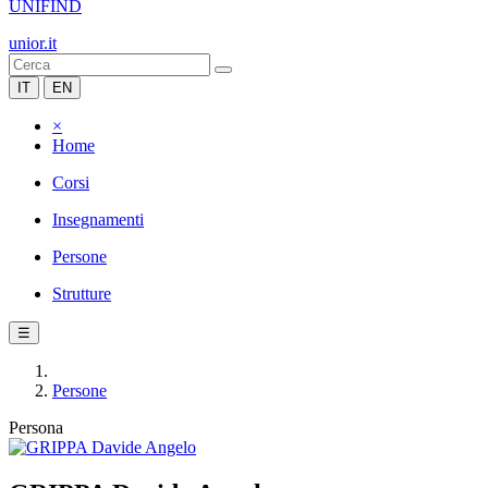
UNIFIND
unior.it
IT
EN
×
Home
Corsi
Insegnamenti
Persone
Strutture
☰
Persone
Persona