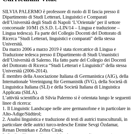
SILVIA PALERMO è professore di ruolo di II fascia presso il
Dipartimento di Studi Letterari, Linguistici e Comparati
dell’Università degli Studi di Napoli ‘L’Orientale’ per il settore
concorsuale 10/M1 (S.S.D. L-LIN/14 – Lingua e traduzione –
Lingua tedesca). Fa parte del Collegio Docenti del Dottorato di
Ricerca "Studi Letterari, linguistici e comparati" della stessa
Università.
Da marzo 2006 a marzo 2019 è stata ricercatrice di Lingua e
Traduzione tedesca presso il Dipartimento di Studi Umanistici
dell’Università di Salerno. Ha fatto parte del Collegio dei Docenti
del Dottorato di Ricerca “Studi Letterari e Linguistici” della stessa
Università (2006-2014).
È membro della Associazione Italiana di Germanistica (AIG), della
Internationale Vereinigung für Germanistik (IVG), della Società di
Linguistica Italiana (SLI) e della Società Italiana di Linguistica
Applicata (SItLA).
L’attività scientifica di Silvia Palermo si è orientata lungo le seguenti
linee di ricerca:
1. Il Linguistic Landscape nelle aree germanofone e in particolare in
Alto-Adige/Südtirol;
2. Analisi linguistica e traduzione di testi di autrici transculturali, in
particolare delle autrici turco-tedesche Emine Sevgi Özdamar,
Renan Demirkan e Zehra Cirak;