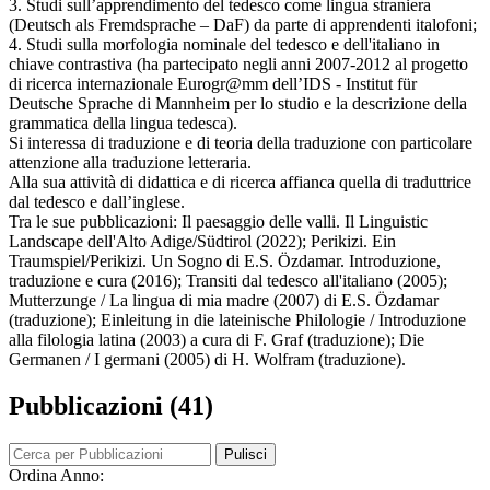
3. Studi sull’apprendimento del tedesco come lingua straniera
(Deutsch als Fremdsprache – DaF) da parte di apprendenti italofoni;
4. Studi sulla morfologia nominale del tedesco e dell'italiano in
chiave contrastiva (ha partecipato negli anni 2007-2012 al progetto
di ricerca internazionale Eurogr@mm dell’IDS - Institut für
Deutsche Sprache di Mannheim per lo studio e la descrizione della
grammatica della lingua tedesca).
Si interessa di traduzione e di teoria della traduzione con particolare
attenzione alla traduzione letteraria.
Alla sua attività di didattica e di ricerca affianca quella di traduttrice
dal tedesco e dall’inglese.
Tra le sue pubblicazioni: Il paesaggio delle valli. Il Linguistic
Landscape dell'Alto Adige/Südtirol (2022); Perikizi. Ein
Traumspiel/Perikizi. Un Sogno di E.S. Özdamar. Introduzione,
traduzione e cura (2016); Transiti dal tedesco all'italiano (2005);
Mutterzunge / La lingua di mia madre (2007) di E.S. Özdamar
(traduzione); Einleitung in die lateinische Philologie / Introduzione
alla filologia latina (2003) a cura di F. Graf (traduzione); Die
Germanen / I germani (2005) di H. Wolfram (traduzione).
Pubblicazioni (41)
Pulisci
Ordina Anno: