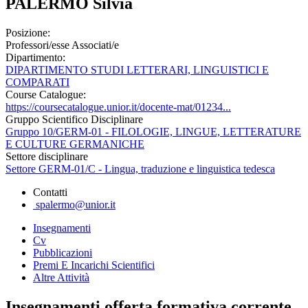
PALERMO Silvia
Posizione:
Professori/esse Associati/e
Dipartimento:
DIPARTIMENTO STUDI LETTERARI, LINGUISTICI E
COMPARATI
Course Catalogue:
https://coursecatalogue.unior.it/docente-mat/01234...
Gruppo Scientifico Disciplinare
Gruppo 10/GERM-01 - FILOLOGIE, LINGUE, LETTERATURE
E CULTURE GERMANICHE
Settore disciplinare
Settore GERM-01/C - Lingua, traduzione e linguistica tedesca
Contatti
spalermo@unior.it
Insegnamenti
Cv
Pubblicazioni
Premi E Incarichi Scientifici
Altre Attività
Insegnamenti offerta formativa corrente