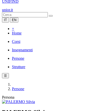
UNIFIND
unior.it
IT
EN
×
Home
Corsi
Insegnamenti
Persone
Strutture
☰
Persone
Persona