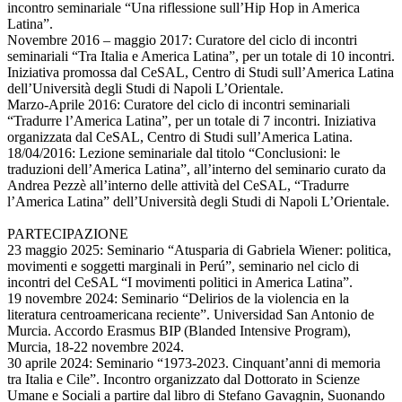
incontro seminariale “Una riflessione sull’Hip Hop in America
Latina”.
Novembre 2016 – maggio 2017: Curatore del ciclo di incontri
seminariali “Tra Italia e America Latina”, per un totale di 10 incontri.
Iniziativa promossa dal CeSAL, Centro di Studi sull’America Latina
dell’Università degli Studi di Napoli L’Orientale.
Marzo-Aprile 2016: Curatore del ciclo di incontri seminariali
“Tradurre l’America Latina”, per un totale di 7 incontri. Iniziativa
organizzata dal CeSAL, Centro di Studi sull’America Latina.
18/04/2016: Lezione seminariale dal titolo “Conclusioni: le
traduzioni dell’America Latina”, all’interno del seminario curato da
Andrea Pezzè all’interno delle attività del CeSAL, “Tradurre
l’America Latina” dell’Università degli Studi di Napoli L’Orientale.
PARTECIPAZIONE
23 maggio 2025: Seminario “Atusparia di Gabriela Wiener: politica,
movimenti e soggetti marginali in Perú”, seminario nel ciclo di
incontri del CeSAL “I movimenti politici in America Latina”.
19 novembre 2024: Seminario “Delirios de la violencia en la
literatura centroamericana reciente”. Universidad San Antonio de
Murcia. Accordo Erasmus BIP (Blanded Intensive Program),
Murcia, 18-22 novembre 2024.
30 aprile 2024: Seminario “1973-2023. Cinquant’anni di memoria
tra Italia e Cile”. Incontro organizzato dal Dottorato in Scienze
Umane e Sociali a partire dal libro di Stefano Gavagnin, Suonando