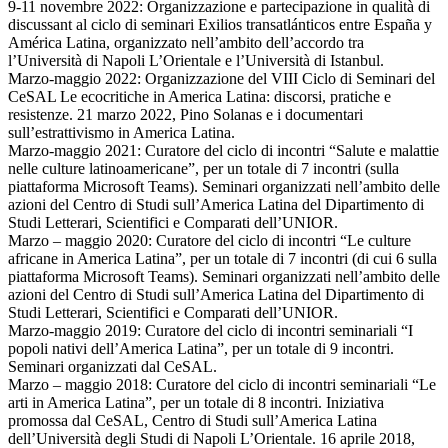
9-11 novembre 2022: Organizzazione e partecipazione in qualità di
discussant al ciclo di seminari Exilios transatlánticos entre España y
América Latina, organizzato nell’ambito dell’accordo tra
l’Università di Napoli L’Orientale e l’Università di Istanbul.
Marzo-maggio 2022: Organizzazione del VIII Ciclo di Seminari del
CeSAL Le ecocritiche in America Latina: discorsi, pratiche e
resistenze. 21 marzo 2022, Pino Solanas e i documentari
sull’estrattivismo in America Latina.
Marzo-maggio 2021: Curatore del ciclo di incontri “Salute e malattie
nelle culture latinoamericane”, per un totale di 7 incontri (sulla
piattaforma Microsoft Teams). Seminari organizzati nell’ambito delle
azioni del Centro di Studi sull’America Latina del Dipartimento di
Studi Letterari, Scientifici e Comparati dell’UNIOR.
Marzo – maggio 2020: Curatore del ciclo di incontri “Le culture
africane in America Latina”, per un totale di 7 incontri (di cui 6 sulla
piattaforma Microsoft Teams). Seminari organizzati nell’ambito delle
azioni del Centro di Studi sull’America Latina del Dipartimento di
Studi Letterari, Scientifici e Comparati dell’UNIOR.
Marzo-maggio 2019: Curatore del ciclo di incontri seminariali “I
popoli nativi dell’America Latina”, per un totale di 9 incontri.
Seminari organizzati dal CeSAL.
Marzo – maggio 2018: Curatore del ciclo di incontri seminariali “Le
arti in America Latina”, per un totale di 8 incontri. Iniziativa
promossa dal CeSAL, Centro di Studi sull’America Latina
dell’Università degli Studi di Napoli L’Orientale. 16 aprile 2018,