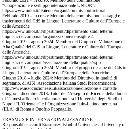
Febbraio 2021 – in corso: Membro della commissione
“Cooperazione e sviluppo internazionale UNIOR”:
https://www.unior.it/it/ateneo/organi/commissioni-rettorali
Febbraio 2019 – in corso: Membro della commissione passaggi e
trasferimenti del CdS in Lingue, Letterature e Culture dell’Europa e
delle Americhe
https://www.unior.it/it/dipartimenti/dipartimento-studi-letterari-
linguistici-e-comparati/organizzazione/consigli-e-4
Giugno 2019 – agosto 2024: Membro del Gruppo di Valutazione di
Alta Qualità del CdS in Lingue, Letterature e Culture dell’Europa e
delle Americhe.
https://www.unior.it/it/dipartimenti/dipartimento-studi-letterari-
linguistici-e-comparati/assicurazione-della-qualita/aq-6
Giugno 2019 – agosto 2024: Membro del gruppo riesame del Cds in
Lingue, Letterature e Culture dell’Europa e delle Americhe
Giugno 2018 – luglio 2024: Membro del Direttivo, in qualità di
segretario, di AISI, Associazione Italiana Studi Iberoamericani.
http://www.associazioneaisi.it/associazione/direzione-e-contatti/
Giugno – dicembre 2018: Tutor dell’Assegno di Ricerca della durata
di 12 mesi affidato in collaborazione tra l’Università degli Studi di
Napoli “L’Orientale” e l’Organizzazione Italo-Latinoamericana
(IILA) di Roma a Onofrio Pappagallo.
ERASMUS E INTERNAZIONALIZZAZIONE
Responsabile accordi Erasmus+: Istanbul Üniversitesi, University of