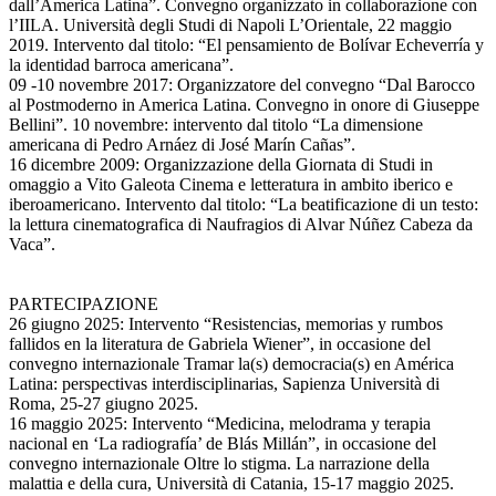
dall’America Latina”. Convegno organizzato in collaborazione con
l’IILA. Università degli Studi di Napoli L’Orientale, 22 maggio
2019. Intervento dal titolo: “El pensamiento de Bolívar Echeverría y
la identidad barroca americana”.
09 -10 novembre 2017: Organizzatore del convegno “Dal Barocco
al Postmoderno in America Latina. Convegno in onore di Giuseppe
Bellini”. 10 novembre: intervento dal titolo “La dimensione
americana di Pedro Arnáez di José Marín Cañas”.
16 dicembre 2009: Organizzazione della Giornata di Studi in
omaggio a Vito Galeota Cinema e letteratura in ambito iberico e
iberoamericano. Intervento dal titolo: “La beatificazione di un testo:
la lettura cinematografica di Naufragios di Alvar Núñez Cabeza da
Vaca”.
PARTECIPAZIONE
26 giugno 2025: Intervento “Resistencias, memorias y rumbos
fallidos en la literatura de Gabriela Wiener”, in occasione del
convegno internazionale Tramar la(s) democracia(s) en América
Latina: perspectivas interdisciplinarias, Sapienza Università di
Roma, 25-27 giugno 2025.
16 maggio 2025: Intervento “Medicina, melodrama y terapia
nacional en ‘La radiografía’ de Blás Millán”, in occasione del
convegno internazionale Oltre lo stigma. La narrazione della
malattia e della cura, Università di Catania, 15-17 maggio 2025.