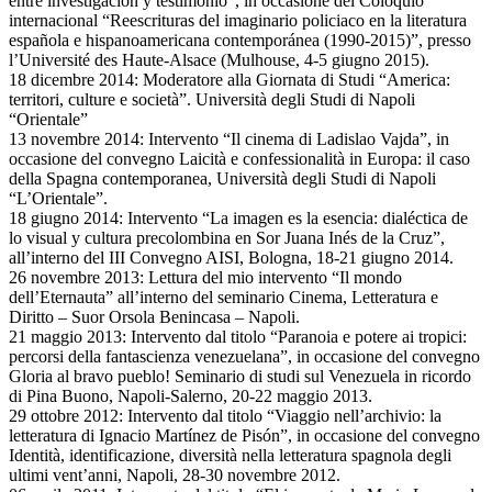
entre investigación y testimonio”, in occasione del Coloquio
internacional “Reescrituras del imaginario policiaco en la literatura
española e hispanoamericana contemporánea (1990-2015)”, presso
l’Université des Haute-Alsace (Mulhouse, 4-5 giugno 2015).
18 dicembre 2014: Moderatore alla Giornata di Studi “America:
territori, culture e società”. Università degli Studi di Napoli
“Orientale”
13 novembre 2014: Intervento “Il cinema di Ladislao Vajda”, in
occasione del convegno Laicità e confessionalità in Europa: il caso
della Spagna contemporanea, Università degli Studi di Napoli
“L’Orientale”.
18 giugno 2014: Intervento “La imagen es la esencia: dialéctica de
lo visual y cultura precolombina en Sor Juana Inés de la Cruz”,
all’interno del III Convegno AISI, Bologna, 18-21 giugno 2014.
26 novembre 2013: Lettura del mio intervento “Il mondo
dell’Eternauta” all’interno del seminario Cinema, Letteratura e
Diritto – Suor Orsola Benincasa – Napoli.
21 maggio 2013: Intervento dal titolo “Paranoia e potere ai tropici:
percorsi della fantascienza venezuelana”, in occasione del convegno
Gloria al bravo pueblo! Seminario di studi sul Venezuela in ricordo
di Pina Buono, Napoli-Salerno, 20-22 maggio 2013.
29 ottobre 2012: Intervento dal titolo “Viaggio nell’archivio: la
letteratura di Ignacio Martínez de Pisón”, in occasione del convegno
Identità, identificazione, diversità nella letteratura spagnola degli
ultimi vent’anni, Napoli, 28-30 novembre 2012.