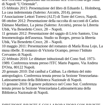
di Napoli “L’Orientale”.
15 febbraio 2015: Presentazione del libro di Eduardo L. Holmberg,
La casa indemoniata (Salerno: Arcoiris, 2014), presso
l’Associazione Lettori Torresi (ALT) di Torre del Greco, Napoli.
08 ottobre 2012: Presentazione della raccolta di racconti di Carlos
Dámaso Martínez, La piena (Salerno: Arcoiris), presso la Libreria
Ubik, Via Benedetto Croce, 28 – Napoli.
11 gennaio 2012: Presentazione del saggio di Livio Santoro, Una
fenomenologia dell'assenza. Studio su Borges, presso la libreria
Ubik, Via Benedetto Croce, 28 – Napoli.
10 maggio 2011: Presentazione del romanzo di María Rosa Lojo, La
musa ribelle. Il romanzo di Victoria Ocampo, presso l’Istituto
Cervantes di Napoli.
22 febbraio 2010: Le dittature istituzionali del Cono Sud. 1973-
1989. Conferenza tenuta presso l'ITC Mario Pagano, Via Andrea
D'Oria, 80122 Napoli.
20 gennaio 2010: Dal caníbal a Caliban. La rilettura del mito
antropofagico. Conferenza tenuta presso la Sezione Venezuelana-
Latinoamericana della Biblioteca Nazionale di Napoli.
13 gennaio 2010: Il genere poliziesco nel Cono Sur. Conferenza
tenuta presso la Sezione Venezuelana-Latinoamericana della
Biblioteca Nazionale di Napoli.