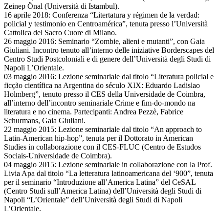
Zeinep Önal (Università di Istambul).
16 aprile 2018: Conferenza “Litertatura y régimen de la verdad:
policial y testimonio en Centroamérica”, tenuta presso l’Università
Cattolica del Sacro Cuore di Milano.
26 maggio 2016: Seminario “Zombie, alieni e mutanti”, con Gaia
Giuliani. Incontro tenuto all’interno delle iniziative Borderscapes del
Centro Studi Postcoloniali e di genere dell’Università degli Studi di
Napoli L’Orientale.
03 maggio 2016: Lezione seminariale dal titolo “Literatura policial e
ficção científica na Argentina do século XIX: Eduardo Ladislao
Holmberg”, tenuto presso il CES della Universidade de Coimbra,
all’interno dell’incontro seminariale Crime e fim-do-mondo na
literatura e no cinema. Partecipanti: Andrea Pezzè, Fabrice
Schurmans, Gaia Giuliani.
22 maggio 2015: Lezione seminariale dal titolo “An approach to
Latin-American hip-hop”, tenuta per il Dottorato in American
Studies in collaborazione con il CES-FLUC (Centro de Estudos
Sociais-Universidade de Coimbra).
04 maggio 2015: Lezione seminariale in collaborazione con la Prof.
Livia Apa dal titolo “La letteratura latinoamericana del ‘900”, tenuta
per il seminario “Introduzione all’America Latina” del CeSAL
(Centro Studi sull’America Latina) dell’Università degli Studi di
Napoli “L’Orientale” dell’Università degli Studi di Napoli
L’Orientale.