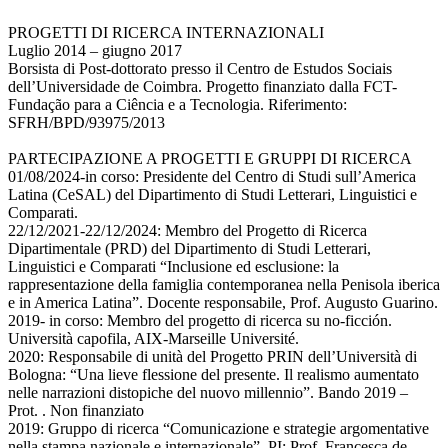
PROGETTI DI RICERCA INTERNAZIONALI
Luglio 2014 – giugno 2017
Borsista di Post-dottorato presso il Centro de Estudos Sociais
dell’Universidade de Coimbra. Progetto finanziato dalla FCT-
Fundação para a Ciência e a Tecnologia. Riferimento:
SFRH/BPD/93975/2013
PARTECIPAZIONE A PROGETTI E GRUPPI DI RICERCA
01/08/2024-in corso: Presidente del Centro di Studi sull’America
Latina (CeSAL) del Dipartimento di Studi Letterari, Linguistici e
Comparati.
22/12/2021-22/12/2024: Membro del Progetto di Ricerca
Dipartimentale (PRD) del Dipartimento di Studi Letterari,
Linguistici e Comparati “Inclusione ed esclusione: la
rappresentazione della famiglia contemporanea nella Penisola iberica
e in America Latina”. Docente responsabile, Prof. Augusto Guarino.
2019- in corso: Membro del progetto di ricerca su no-ficción.
Università capofila, AIX-Marseille Université.
2020: Responsabile di unità del Progetto PRIN dell’Università di
Bologna: “Una lieve flessione del presente. Il realismo aumentato
nelle narrazioni distopiche del nuovo millennio”. Bando 2019 –
Prot. . Non finanziato
2019: Gruppo di ricerca “Comunicazione e strategie argomentative
nella stampa nazionale e internazionale”. PI: Prof. Francesca de