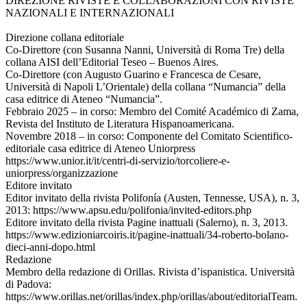
DIREZIONE RIVISTE E COLLABORAZIONI CON RIVISTE
NAZIONALI E INTERNAZIONALI
Direzione collana editoriale
Co-Direttore (con Susanna Nanni, Università di Roma Tre) della
collana AISI dell’Editorial Teseo – Buenos Aires.
Co-Direttore (con Augusto Guarino e Francesca de Cesare,
Università di Napoli L’Orientale) della collana “Numancia” della
casa editrice di Ateneo “Numancia”.
Febbraio 2025 – in corso: Membro del Comité Académico di Zama,
Revista del Instituto de Literatura Hispanoamericana.
Novembre 2018 – in corso: Componente del Comitato Scientifico-
editoriale casa editrice di Ateneo Uniorpress
https://www.unior.it/it/centri-di-servizio/torcoliere-e-
uniorpress/organizzazione
Editore invitato
Editor invitato della rivista Polifonía (Austen, Tennesse, USA), n. 3,
2013: https://www.apsu.edu/polifonia/invited-editors.php
Editore invitato della rivista Pagine inattuali (Salerno), n. 3, 2013.
https://www.edizioniarcoiris.it/pagine-inattuali/34-roberto-bolano-
dieci-anni-dopo.html
Redazione
Membro della redazione di Orillas. Rivista d’ispanistica. Università
di Padova:
https://www.orillas.net/orillas/index.php/orillas/about/editorialTeam.