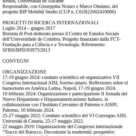
Bristol, Universidad de Alicante
Responsabile, con Giuseppina Notaro e Marco Ottaiano, del
progetto BIP Mobilità Studio (CUP n. C61B22002410006)
PROGETTI DI RICERCA INTERNAZIONALI
Luglio 2014 – giugno 2017
Borsista di Post-dottorato presso il Centro de Estudos Sociais
dell’Universidade de Coimbra. Progetto finanziato dalla FCT-
Fundação para a Ciência e a Tecnologia. Riferimento:
SFRH/BPD/93975/2013
CONVEGNI
ORGANIZZAZIONE
17-19 giugno 2024: comitato scientifico ed organizzativo VII
Congreso Internacional AISI, Sorriso amaro. Reflexiones sobre el
humorismo en América Latina, Napoli, 17-19 giugno 2024.
10 febbraio 2024: Organizzazione e partecipazione II Jornada del
Nuevo Hispanismo e Hispanoamericanismo Italiano, in
collaborazione con l’Instituto Cervantes di Palermo e AISPI.
Palermo, 10 febbraio 2024.
25-27 maggio 2022: Comitato scientifico del VI Convegno AISI.
Università di Catania, 25-17 maggio 2022.
22 maggio 2019: Organizzazione del Congresso internazionale
“Tracce del Barocco. Decostruire la modernità: prospettive