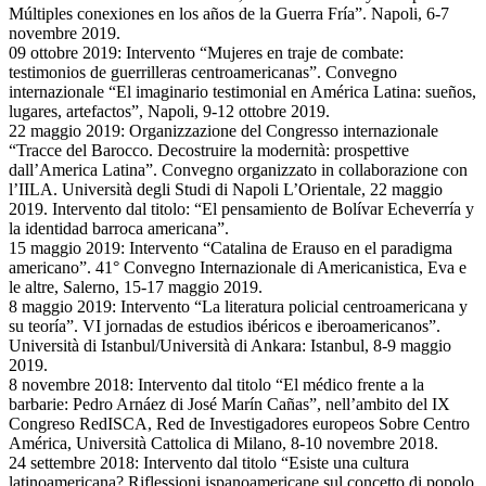
Múltiples conexiones en los años de la Guerra Fría”. Napoli, 6-7
novembre 2019.
09 ottobre 2019: Intervento “Mujeres en traje de combate:
testimonios de guerrilleras centroamericanas”. Convegno
internazionale “El imaginario testimonial en América Latina: sueños,
lugares, artefactos”, Napoli, 9-12 ottobre 2019.
22 maggio 2019: Organizzazione del Congresso internazionale
“Tracce del Barocco. Decostruire la modernità: prospettive
dall’America Latina”. Convegno organizzato in collaborazione con
l’IILA. Università degli Studi di Napoli L’Orientale, 22 maggio
2019. Intervento dal titolo: “El pensamiento de Bolívar Echeverría y
la identidad barroca americana”.
15 maggio 2019: Intervento “Catalina de Erauso en el paradigma
americano”. 41° Convegno Internazionale di Americanistica, Eva e
le altre, Salerno, 15-17 maggio 2019.
8 maggio 2019: Intervento “La literatura policial centroamericana y
su teoría”. VI jornadas de estudios ibéricos e iberoamericanos”.
Università di Istanbul/Università di Ankara: Istanbul, 8-9 maggio
2019.
8 novembre 2018: Intervento dal titolo “El médico frente a la
barbarie: Pedro Arnáez di José Marín Cañas”, nell’ambito del IX
Congreso RedISCA, Red de Investigadores europeos Sobre Centro
América, Università Cattolica di Milano, 8-10 novembre 2018.
24 settembre 2018: Intervento dal titolo “Esiste una cultura
latinoamericana? Riflessioni ispanoamericane sul concetto di popolo