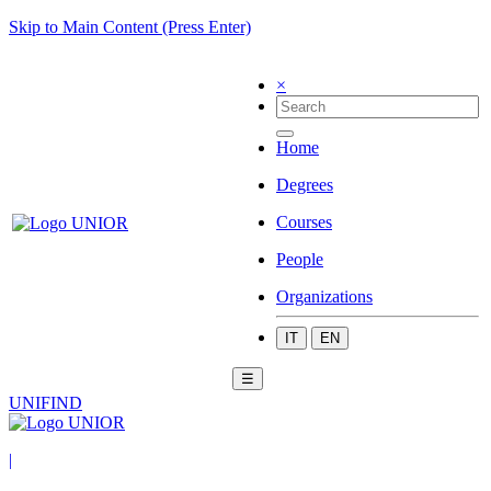
Skip to Main Content (Press Enter)
×
Home
Degrees
Courses
People
Organizations
IT
EN
☰
UNIFIND
|