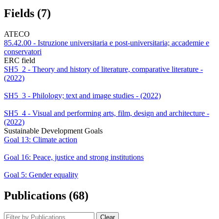
Fields (7)
ATECO
85.42.00 - Istruzione universitaria e post-universitaria; accademie e
conservatori
ERC field
SH5_2 - Theory and history of literature, comparative literature -
(2022)
SH5_3 - Philology; text and image studies - (2022)
SH5_4 - Visual and performing arts, film, design and architecture -
(2022)
Sustainable Development Goals
Goal 13: Climate action
Goal 16: Peace, justice and strong institutions
Goal 5: Gender equality
Publications (68)
Clear