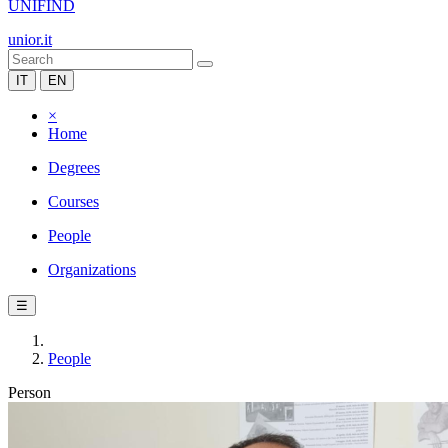
UNIFIND
unior.it
IT
EN
×
Home
Degrees
Courses
People
Organizations
☰
People
Person