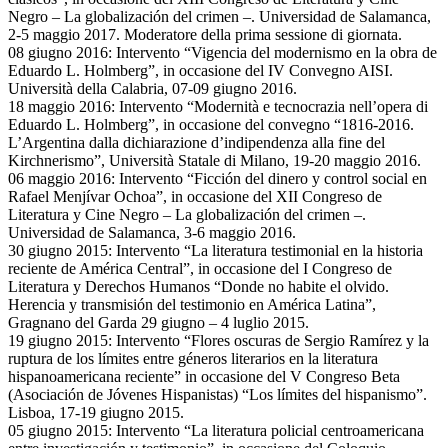
Negro – La globalización del crimen –. Universidad de Salamanca,
2-5 maggio 2017. Moderatore della prima sessione di giornata.
08 giugno 2016: Intervento “Vigencia del modernismo en la obra de
Eduardo L. Holmberg”, in occasione del IV Convegno AISI.
Università della Calabria, 07-09 giugno 2016.
18 maggio 2016: Intervento “Modernità e tecnocrazia nell’opera di
Eduardo L. Holmberg”, in occasione del convegno “1816-2016.
L’Argentina dalla dichiarazione d’indipendenza alla fine del
Kirchnerismo”, Università Statale di Milano, 19-20 maggio 2016.
06 maggio 2016: Intervento “Ficción del dinero y control social en
Rafael Menjívar Ochoa”, in occasione del XII Congreso de
Literatura y Cine Negro – La globalización del crimen –.
Universidad de Salamanca, 3-6 maggio 2016.
30 giugno 2015: Intervento “La literatura testimonial en la historia
reciente de América Central”, in occasione del I Congreso de
Literatura y Derechos Humanos “Donde no habite el olvido.
Herencia y transmisión del testimonio en América Latina”,
Gragnano del Garda 29 giugno – 4 luglio 2015.
19 giugno 2015: Intervento “Flores oscuras de Sergio Ramírez y la
ruptura de los límites entre géneros literarios en la literatura
hispanoamericana reciente” in occasione del V Congreso Beta
(Asociación de Jóvenes Hispanistas) “Los límites del hispanismo”.
Lisboa, 17-19 giugno 2015.
05 giugno 2015: Intervento “La literatura policial centroamericana