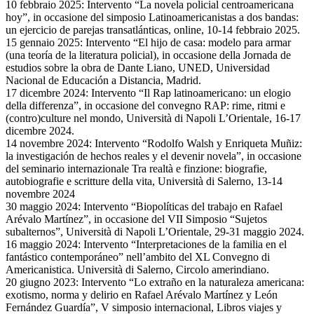
10 febbraio 2025: Intervento “La novela policial centroamericana
hoy”, in occasione del simposio Latinoamericanistas a dos bandas:
un ejercicio de parejas transatlánticas, online, 10-14 febbraio 2025.
15 gennaio 2025: Intervento “El hijo de casa: modelo para armar
(una teoría de la literatura policial), in occasione della Jornada de
estudios sobre la obra de Dante Liano, UNED, Universidad
Nacional de Educación a Distancia, Madrid.
17 dicembre 2024: Intervento “Il Rap latinoamericano: un elogio
della differenza”, in occasione del convegno RAP: rime, ritmi e
(contro)culture nel mondo, Università di Napoli L’Orientale, 16-17
dicembre 2024.
14 novembre 2024: Intervento “Rodolfo Walsh y Enriqueta Muñiz:
la investigación de hechos reales y el devenir novela”, in occasione
del seminario internazionale Tra realtà e finzione: biografie,
autobiografie e scritture della vita, Università di Salerno, 13-14
novembre 2024
30 maggio 2024: Intervento “Biopolíticas del trabajo en Rafael
Arévalo Martínez”, in occasione del VII Simposio “Sujetos
subalternos”, Università di Napoli L’Orientale, 29-31 maggio 2024.
16 maggio 2024: Intervento “Interpretaciones de la familia en el
fantástico contemporáneo” nell’ambito del XL Convegno di
Americanistica. Università di Salerno, Circolo amerindiano.
20 giugno 2023: Intervento “Lo extraño en la naturaleza americana:
exotismo, norma y delirio en Rafael Arévalo Martínez y León
Fernández Guardía”, V simposio internacional, Libros viajes y