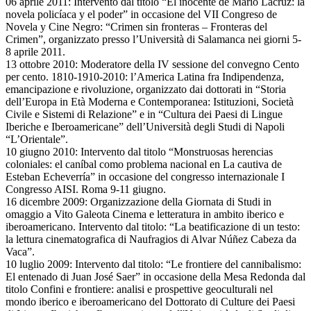
06 aprile 2011: Intervento dal titolo “El inocente de Mario Lacruz: la
novela policíaca y el poder” in occasione del VII Congreso de
Novela y Cine Negro: “Crimen sin fronteras – Fronteras del
Crimen”, organizzato presso l’Università di Salamanca nei giorni 5-
8 aprile 2011.
13 ottobre 2010: Moderatore della IV sessione del convegno Cento
per cento. 1810-1910-2010: l’America Latina fra Indipendenza,
emancipazione e rivoluzione, organizzato dai dottorati in “Storia
dell’Europa in Età Moderna e Contemporanea: Istituzioni, Società
Civile e Sistemi di Relazione” e in “Cultura dei Paesi di Lingue
Iberiche e Iberoamericane” dell’Università degli Studi di Napoli
“L’Orientale”.
10 giugno 2010: Intervento dal titolo “Monstruosas herencias
coloniales: el caníbal como problema nacional en La cautiva de
Esteban Echeverría” in occasione del congresso internazionale I
Congresso AISI. Roma 9-11 giugno.
16 dicembre 2009: Organizzazione della Giornata di Studi in
omaggio a Vito Galeota Cinema e letteratura in ambito iberico e
iberoamericano. Intervento dal titolo: “La beatificazione di un testo:
la lettura cinematografica di Naufragios di Alvar Núñez Cabeza da
Vaca”.
10 luglio 2009: Intervento dal titolo: “Le frontiere del cannibalismo:
El entenado di Juan José Saer” in occasione della Mesa Redonda dal
titolo Confini e frontiere: analisi e prospettive geoculturali nel
mondo iberico e iberoamericano del Dottorato di Culture dei Paesi