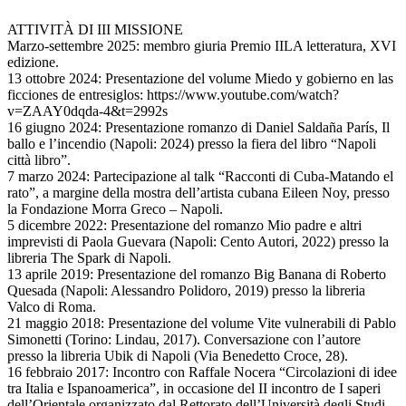
ATTIVITÀ DI III MISSIONE
Marzo-settembre 2025: membro giuria Premio IILA letteratura, XVI
edizione.
13 ottobre 2024: Presentazione del volume Miedo y gobierno en las
ficciones de entresiglos: https://www.youtube.com/watch?
v=ZAAY0dqda-4&t=2992s
16 giugno 2024: Presentazione romanzo di Daniel Saldaña París, Il
ballo e l’incendio (Napoli: 2024) presso la fiera del libro “Napoli
città libro”.
7 marzo 2024: Partecipazione al talk “Racconti di Cuba-Matando el
rato”, a margine della mostra dell’artista cubana Eileen Noy, presso
la Fondazione Morra Greco – Napoli.
5 dicembre 2022: Presentazione del romanzo Mio padre e altri
imprevisti di Paola Guevara (Napoli: Cento Autori, 2022) presso la
libreria The Spark di Napoli.
13 aprile 2019: Presentazione del romanzo Big Banana di Roberto
Quesada (Napoli: Alessandro Polidoro, 2019) presso la libreria
Valco di Roma.
21 maggio 2018: Presentazione del volume Vite vulnerabili di Pablo
Simonetti (Torino: Lindau, 2017). Conversazione con l’autore
presso la libreria Ubik di Napoli (Via Benedetto Croce, 28).
16 febbraio 2017: Incontro con Raffale Nocera “Circolazioni di idee
tra Italia e Ispanoamerica”, in occasione del II incontro de I saperi
dell’Orientale organizzato dal Rettorato dell’Università degli Studi