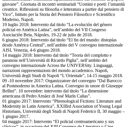
giovane”. Giornata di incontri seminariali “Uomini e poeti: l’umanità
creatrice. Riflessioni su filosofia e letteratura a partire dal pensiero di
Vico”, Istituto per la Storia del Pensiero Filosofico e Scientifico
Moderno, Napoli.
19 luglio 2018: Intervento dal titolo “La evolución del género
policial en América Latina”, nell’ambito del VII Congreso
Asociación Beta, Nápoles, 19-22 de julio de 2018.
6 giugno 2018: Intervento dal titolo “El fin del mundo: distopías
desde América Central”, nell’ambito del V convegno internazionale
AISI, Venezia, 4-6 giugno 2018.
14 maggio 2018: Intervento dal titolo “Teoria del complotto e
paranoia nell’Università di Ricardo Piglia”, nell’ambito del
convegno internazionale Across the UNIVERSity. Linguaggi,
narrazioni rappresentazioni del mondo accademico. Napoli,
Università degli Studi di Napoli “L’Orientale”, 14-15 maggio 2018.
09 -10 novembre 2017: Organizzatore del convegno “Dal Barocco
al Postmoderno in America Latina. Convegno in onore di Giuseppe
Bellini”. 10 novembre: intervento dal titolo “La dimensione
americana di Pedro Arnáez di José Marín Cañas”.
01 giugno 2017: Intervento “Phrenological Fictions: Literature and
Modernity in Latin America”, XXIIIrd Association of Young Legal
Historians, Università degli Studi di Napoli Federico II, 30 maggio –
1 giugno 2017.
04 maggio 2017: Intervento “El policial centroamericano y sus
clásicos”, in occasione del XIII Congreso de Literatura y Cine