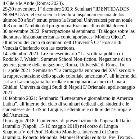
il Cile e le Ande (Roma: 2023).
29-30 novembre, 1° dicembre 2023: Seminari “IDENTIDADES
NÓMADAS: el exilio en la literatura hispanoamericana de los
últimos 30 años” tenuti presso la Istanbul Universitesi per un totale
di 8 ore nell’ambito del programma Erasmus di mobilità docenti.
30 novembre 2022: Partecipazione al seminario “Diálogos sobre las
literaturas hispanoamericanas contemporáneas: Mónica Ojeda”,
all’interno del ciclo di seminari dell’Università Ca’ Foscari di
Venezia Charlando con las escritoras.
14 settembre 2021: Lezione/seminario “La scrittura politica di
Rodolfo J. Walsh”, Summer School Non-fiction. Negazione di un
genere, genere della negazione, Roma, Università di Roma Tre.
11 aprile 2021: Seminario “La cartografia europea del XVI secolo e
la rappresentazione dello spazio coloniale americano”, all’interno del
TirLab La cartografia tra realtà e immaginario, a cura di Chiara
Ghidini. Università degli Studi di Napoli L’Orientale, aprile-maggio
2021.
10 febbraio 2021: Seminario “Letteratura e giornalismo in America
Latina”, all’interno del ciclo di seminari dedicati agli studenti e le
studentesse del CdS in Lingue, Letterature e culture dell’Europa e
dell’America.
16 maggio 2018: Conferenza di presentazione dell’opera di Darío
Jaramillo (Napoli, 15-16 maggio 2018) nel corso di Lingua
Spagnola V del Prof. Roberto Mondola. Interventi di Darío
Jaramillo, Roberto Mondola, Manuel Borrás (editorial Pre-Textos),