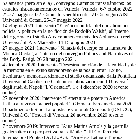
Salamanca (pero sin ella)”, convegno Caminos transatlánticos: los
estudios hispanoamericanos en Venecia, Venezia, 6-7 ottobre 2022
25-27 maggio 2022: Comitato scientifico del VI Convegno AISI.
Università di Catani, 25-17 maggio 2022.
14 giugno 2021: Intervento “El género policial del que abomino:
policial y política en la no-ficción de Rodolfo Walsh”, all’interno
delle giornate di studio Aux commencements des écritures du réel,
Università di Aix-Marseille, 14-15 giugno 2021.
27 maggio 2021: Intervento “Sintaxis del cuerpo en la narrativa de
Mónica Ojeda”, all’interno del convegno Politics and Narratives of
the Body, Parigi, 26-28 maggio 2021.
4 dicembre 2020: Intervento “Desestructuración de la identidad y de
la memoria en el exilio salvadoreño de la pos-guerra”. Exilio,
Escrituras y memorias, giornate di studio organizzate dalla Pontificia
Universidad Católica de Chile in collaborazione con l’Università
degli studi di Napoli “L’Orientale”, 1 e 4 dicembre 2020 (evento
online).
27 novembre 2020: Intervento “Letteratura e potere in America
Latina attraverso i generi popolari”. Giornata Iberoamericana 2020,
Dipartimento di Studi Linguistici e Culturali Comparati (DSLCC),
Università Ca’ Foscari di Venezia, 20 novembre 2020 (evento
online).
7 novembre 2019: Intervento “Aura Marina Arriola y la guerrilla
guatemalteca en perspectiva transatlántica”. III Conferencia
Internazional Political A.T.L.A.S., “América Latina y Europa.