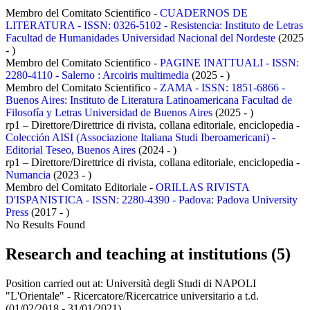
Membro del Comitato Scientifico -
CUADERNOS DE
LITERATURA - ISSN: 0326-5102 - Resistencia: Instituto de Letras
Facultad de Humanidades Universidad Nacional del Nordeste
(2025
- )
Membro del Comitato Scientifico -
PAGINE INATTUALI - ISSN:
2280-4110 - Salerno : Arcoiris multimedia
(2025 - )
Membro del Comitato Scientifico -
ZAMA - ISSN: 1851-6866 -
Buenos Aires: Instituto de Literatura Latinoamericana Facultad de
Filosofía y Letras Universidad de Buenos Aires
(2025 - )
rp1 – Direttore/Direttrice di rivista, collana editoriale, enciclopedia -
Colección AISI (Associazione Italiana Studi Iberoamericani) -
Editorial Teseo, Buenos Aires
(2024 - )
rp1 – Direttore/Direttrice di rivista, collana editoriale, enciclopedia -
Numancia
(2023 - )
Membro del Comitato Editoriale -
ORILLAS RIVISTA
D'ISPANISTICA - ISSN: 2280-4390 - Padova: Padova University
Press
(2017 - )
No Results Found
Research and teaching at institutions (5)
Position carried out at:
Università degli Studi di NAPOLI
"L'Orientale" - Ricercatore/Ricercatrice universitario a t.d.
(01/02/2018 - 31/01/2021)