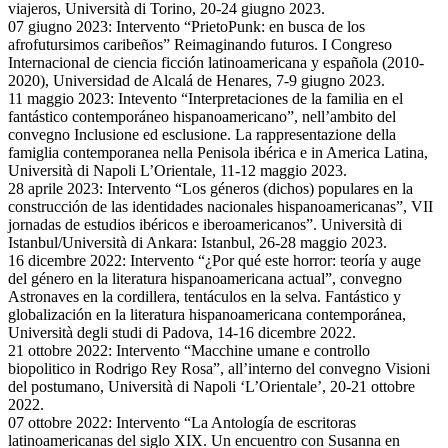
viajeros, Università di Torino, 20-24 giugno 2023.
07 giugno 2023: Intervento “PrietoPunk: en busca de los
afrofutursimos caribeños” Reimaginando futuros. I Congreso
Internacional de ciencia ficción latinoamericana y española (2010-
2020), Universidad de Alcalá de Henares, 7-9 giugno 2023.
11 maggio 2023: Intevento “Interpretaciones de la familia en el
fantástico contemporáneo hispanoamericano”, nell’ambito del
convegno Inclusione ed esclusione. La rappresentazione della
famiglia contemporanea nella Penisola ibérica e in America Latina,
Università di Napoli L’Orientale, 11-12 maggio 2023.
28 aprile 2023: Intervento “Los géneros (dichos) populares en la
construcción de las identidades nacionales hispanoamericanas”, VII
jornadas de estudios ibéricos e iberoamericanos”. Università di
Istanbul/Università di Ankara: Istanbul, 26-28 maggio 2023.
16 dicembre 2022: Intervento “¿Por qué este horror: teoría y auge
del género en la literatura hispanoamericana actual”, convegno
Astronaves en la cordillera, tentáculos en la selva. Fantástico y
globalización en la literatura hispanoamericana contemporánea,
Università degli studi di Padova, 14-16 dicembre 2022.
21 ottobre 2022: Intervento “Macchine umane e controllo
biopolitico in Rodrigo Rey Rosa”, all’interno del convegno Visioni
del postumano, Università di Napoli ‘L’Orientale’, 20-21 ottobre
2022.
07 ottobre 2022: Intervento “La Antología de escritoras
latinoamericanas del siglo XIX. Un encuentro con Susanna en