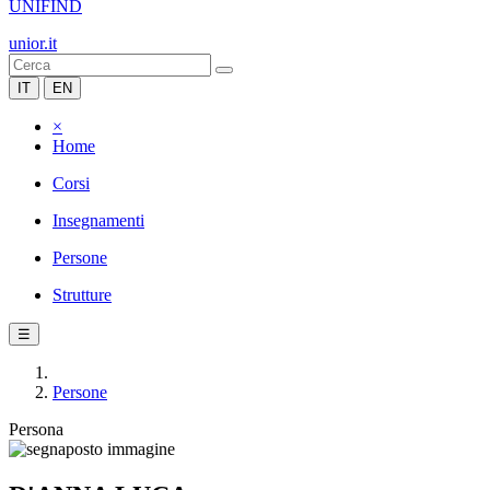
UNIFIND
unior.it
IT
EN
×
Home
Corsi
Insegnamenti
Persone
Strutture
☰
Persone
Persona