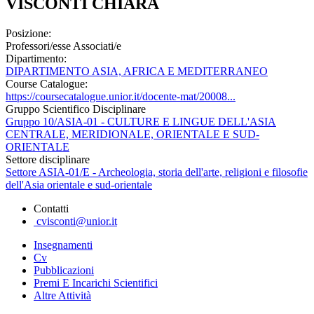
VISCONTI CHIARA
Posizione:
Professori/esse Associati/e
Dipartimento:
DIPARTIMENTO ASIA, AFRICA E MEDITERRANEO
Course Catalogue:
https://coursecatalogue.unior.it/docente-mat/20008...
Gruppo Scientifico Disciplinare
Gruppo 10/ASIA-01 - CULTURE E LINGUE DELL'ASIA
CENTRALE, MERIDIONALE, ORIENTALE E SUD-
ORIENTALE
Settore disciplinare
Settore ASIA-01/E - Archeologia, storia dell'arte, religioni e filosofie
dell'Asia orientale e sud-orientale
Contatti
cvisconti@unior.it
Insegnamenti
Cv
Pubblicazioni
Premi E Incarichi Scientifici
Altre Attività