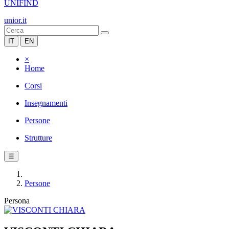
UNIFIND
unior.it
IT
EN
×
Home
Corsi
Insegnamenti
Persone
Strutture
☰
Persone
Persona