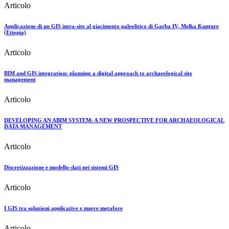
Articolo
Applicazione di un GIS intra-site al giacimento paleolitico di Garba IV, Melka Kunture
(Etiopia)
Articolo
BIM and GIS integration: planning a digital approach to archaeological site
management
Articolo
DEVELOPING AN ABIM SYSTEM: A NEW PROSPECTIVE FOR ARCHAEOLOGICAL
DATA MANAGEMENT
Articolo
Discretizzazione e modello-dati nei sistemi GIS
Articolo
I GIS tra soluzioni applicative e nuove metafore
Articolo