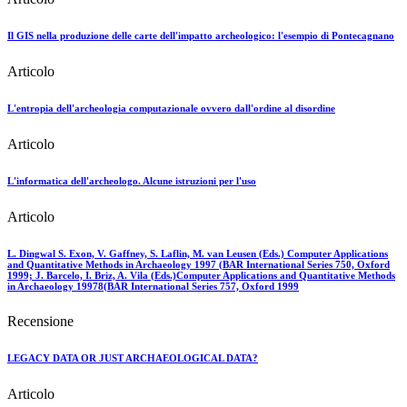
Il GIS nella produzione delle carte dell'impatto archeologico: l'esempio di Pontecagnano
Articolo
L'entropia dell'archeologia computazionale ovvero dall'ordine al disordine
Articolo
L'informatica dell'archeologo. Alcune istruzioni per l'uso
Articolo
L. Dingwal S. Exon, V. Gaffney, S. Laflin, M. van Leusen (Eds.) Computer Applications
and Quantitative Methods in Archaeology 1997 (BAR International Series 750, Oxford
1999; J. Barcelo, I. Briz, A. Vila (Eds.)Computer Applications and Quantitative Methods
in Archaeology 19978(BAR International Series 757, Oxford 1999
Recensione
LEGACY DATA OR JUST ARCHAEOLOGICAL DATA?
Articolo