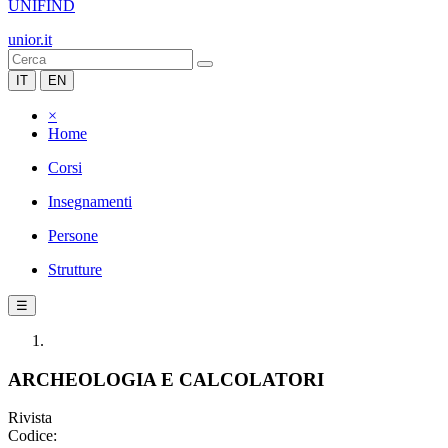
UNIFIND
unior.it
IT
EN
×
Home
Corsi
Insegnamenti
Persone
Strutture
☰
ARCHEOLOGIA E CALCOLATORI
Rivista
Codice: