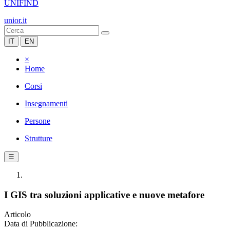
UNIFIND
unior.it
IT
EN
×
Home
Corsi
Insegnamenti
Persone
Strutture
☰
I GIS tra soluzioni applicative e nuove metafore
Articolo
Data di Pubblicazione: