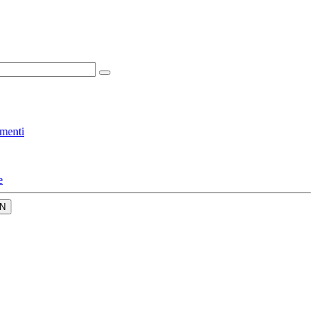
menti
e
N