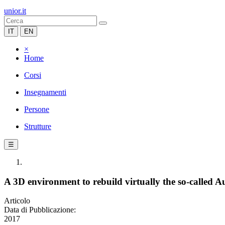
unior.it
IT
EN
×
Home
Corsi
Insegnamenti
Persone
Strutture
☰
A 3D environment to rebuild virtually the so-called
Articolo
Data di Pubblicazione:
2017