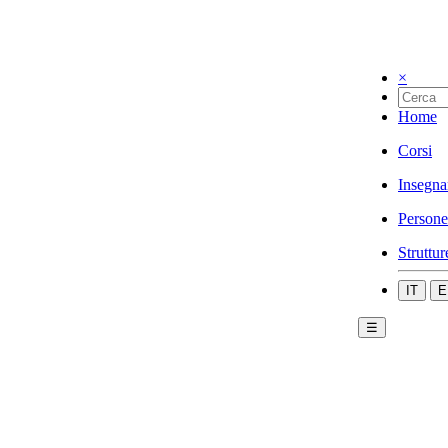
×
Home
Corsi
Insegna
Persone
Struttur
IT
E
☰